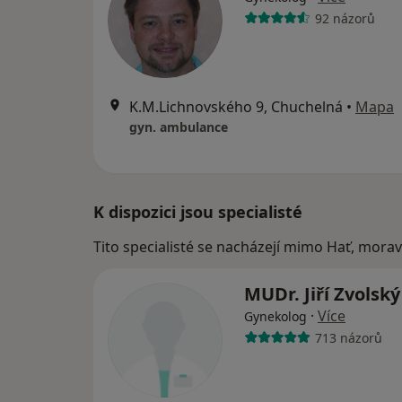
92 názorů
K.M.Lichnovského 9, Chuchelná
•
Mapa
gyn. ambulance
K dispozici jsou specialisté
Tito specialisté se nacházejí mimo Hať, mora
MUDr. Jiří Zvolsk
·
Více
Gynekolog
713 názorů