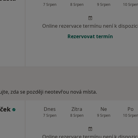
7 Srpen
8 Srpen
9 Srpen
10 Srpe
Online rezervace termínu není k dispozic
Rezervovat termín
ujte, zda se později neotevřou nová místa.
uček
Dnes
Zítra
Ne
Po
7 Srpen
8 Srpen
9 Srpen
10 Srpe
Online rezervace termínu není k dispozic