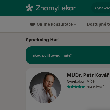
specializ
Online konzultace
Dostupné t
Gynekolog Hať
Jakou pojišťovnu máte?
MUDr. Petr Ková
·
Více
Gynekolog
284 názorů