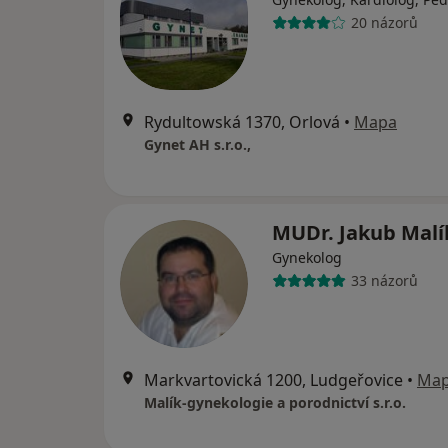
20 názorů
Rydultowská 1370, Orlová
•
Mapa
Gynet AH s.r.o.,
MUDr. Jakub Mal
Gynekolog
33 názorů
Markvartovická 1200, Ludgeřovice
•
Ma
Malík-gynekologie a porodnictví s.r.o.