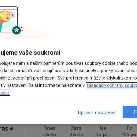
resa 4
ělka
Dnes
Zítra
Ne
Po
ujeme vaše soukromí
7 Srpen
8 Srpen
9 Srpen
10 Srpe
ovolujete nám a našim partnerům používat soubory cookie (nebo po
e) ke shromažďování údajů pro statistické účely a poskytování obs
Online rezervace termínu není k dispozic
ich zvyklostí při procházení. Své preference můžete kdykoli zkontro
t v nastavení. Další informace naleznete v
zásadách ochrany soukr
Rezervovat termín
okie.
P
Upravit nastavení
ras
Dnes
Zítra
Ne
Po
7 Srpen
8 Srpen
9 Srpen
10 Srpe