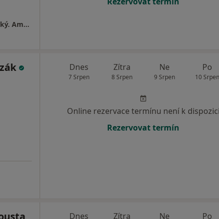
Rezervovat termín
Gynekologická Ambulance - MUDr. Jiří Zvolský. Ambulance se nachází v 1.patře zdravotního střediska "KATKA"
ozák
Dnes
Zítra
Ne
Po
7 Srpen
8 Srpen
9 Srpen
10 Srpe
Online rezervace termínu není k dispozic
Rezervovat termín
ousta
Dnes
Zítra
Ne
Po