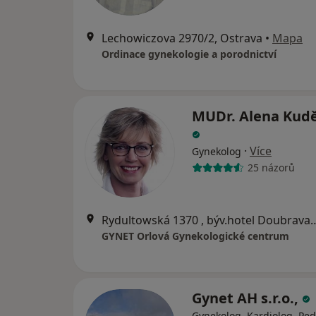
Lechowiczova 2970/2, Ostrava
•
Mapa
Ordinace gynekologie a porodnictví
MUDr. Alena Kud
·
Více
Gynekolog
25 názorů
Rydultowská 1370 , býv.hotel
GYNET Orlová Gynekologické centrum
Gynet AH s.r.o.,
Gynekolog, Kardiolog, Ped