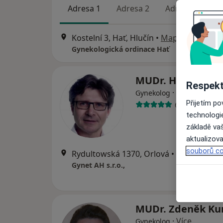
Adresa 1
Adresa 2
Adresa 3
Ad
Kostelní 3, Hať, Hlučín
•
Mapa
Gynekologická ordinace Hať
MUDr. Hynek Kud
Respekt
·
Více
Gynekolog
Přijetím p
63 názorů
technologi
základě vaš
aktualizova
souborů co
Rydultowská 1370, Orlová
•
Mapa
Gynet AH s.r.o.,
MUDr. Zdeněk Ku
·
Více
Gynekolog