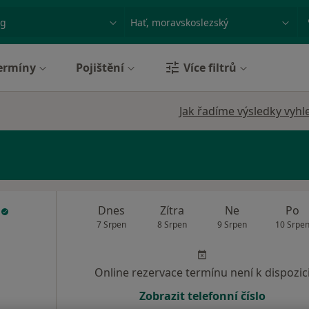
ace, nemoc nebo příjmení
Město nebo region
ermíny
Pojištění
Více filtrů
Jak řadíme výsledky vyhl
ř
Dnes
Zítra
Ne
Po
7 Srpen
8 Srpen
9 Srpen
10 Srpe
Online rezervace termínu není k dispozic
Zobrazit telefonní číslo