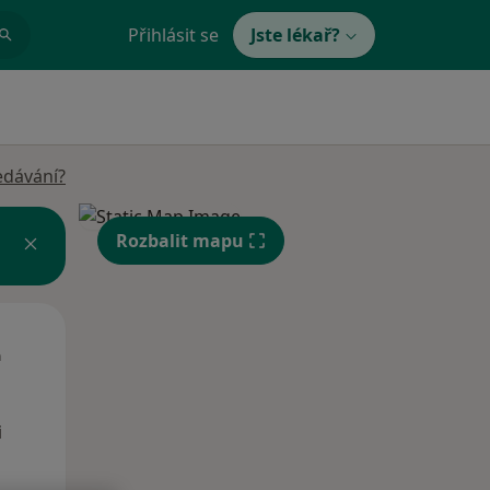
Přihlásit se
Jste lékař?
edávání?
Rozbalit mapu
Út
St
Čt
n
11 Srpen
12 Srpen
13 Srpen
i