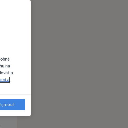
Út
St
Čt
n
11 Srpen
12 Srpen
13 Srpen
dobné
ahu na
i
lovat a
omí a
řijmout
Út
St
Čt
n
11 Srpen
12 Srpen
13 Srpen