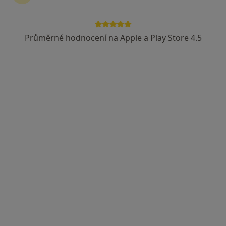
Průměrné hodnocení na Apple a Play Store 4.5
Poliklinika IPP
·
Více
Praktický lékař, Chirurg, Dermatolog
Blanická 16, Praha
•
Mapa
Poliklinika IPP
Tato klinika nemá specialisty s dostupnými termíny v online kalendáři
Zobrazit profil