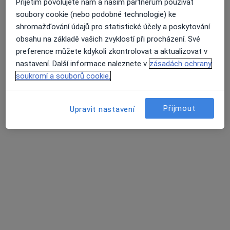
Přijetím povolujete nám a našim partnerům používat
soubory cookie (nebo podobné technologie) ke
MUDr. Andrea Prokopiusová
shromažďování údajů pro statistické účely a poskytování
Praktický lékař
obsahu na základě vašich zvyklostí při procházení. Své
53 názorů
preference můžete kdykoli zkontrolovat a aktualizovat v
nastavení. Další informace naleznete v
zásadách ochrany
Jugoslávských partyzánů 15/1089, Praha
•
Mapa
soukromí a souborů cookie.
Tento specialista nenabízí online rezervaci termínu na této adrese.
Přijmout
Rezervovat termín
Upravit nastavení
MUDr. Adriana Chytilová