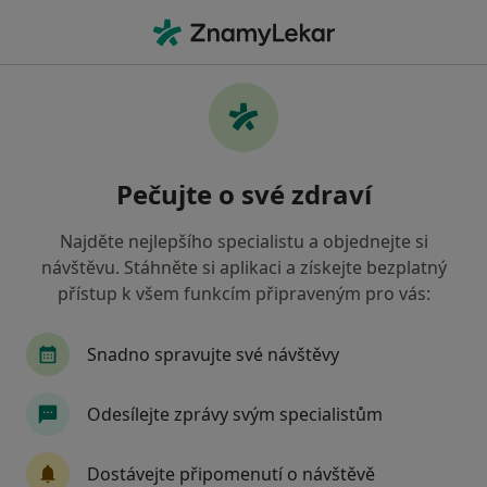
Hla
Praktický Lékař • Praha, hl město Praha
Filtry
Mapa
Praktický lékař Praha
Pečujte o své zdraví
Jak řadíme výsledky vyhledávání?
Najděte nejlepšího specialistu a objednejte si
návštěvu. Stáhněte si aplikaci a získejte bezplatný
Jakou pojišťovnu máte?
přístup k všem funkcím připraveným pro vás:
Všeobecná zdravotní pojišťovna
Zdravotní poj
Snadno spravujte své návštěvy
Odesílejte zprávy svým specialistům
Dostávejte připomenutí o návštěvě