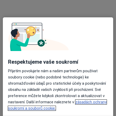
·
Více
Praktický lékař, Chirurg, Dermatolog
25 názorů
Jihlavská 1558/21, Praha
•
Mapa
LM Clinic
Tato klinika nemá specialisty s dostupnými termíny v online kalendáři
Zobrazit profil
Respektujeme vaše soukromí
Přijetím povolujete nám a našim partnerům používat
soubory cookie (nebo podobné technologie) ke
shromažďování údajů pro statistické účely a poskytování
obsahu na základě vašich zvyklostí při procházení. Své
preference můžete kdykoli zkontrolovat a aktualizovat v
MUDr. Marie Vadbolská
nastavení. Další informace naleznete v
zásadách ochrany
·
Více
Praktický lékař
soukromí a souborů cookie.