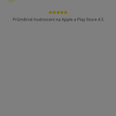
Průměrné hodnocení na Apple a Play Store 4.5
lékař Ihor Kistechko
·
Více
Praktický lékař
88 názorů
Stroupežnického 529/6, Praha
•
Mapa
MFV Medical s.r.o.
Tento specialista nenabízí online rezervaci termínu na této adrese.
Rezervovat termín