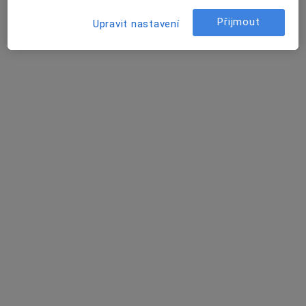
Bakovská 999/4, Praha
•
Mapa
Štolfa-praktik s.r.o. PŘIJÍMÁME NOVÉ PACIENTY
Přijmout
Upravit nastavení
Očkování
od 200 kč
Tento specialista nenabízí online rezervaci termínu na této adrese.
Rezervovat termín
MUDr. Kristina Sadílková
·
Více
Praktický lékař
5 názorů