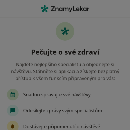
Hla
Praktický Lékař • Prague 18, Praha, hl město Praha
Filtry
Mapa
Praktický lékař, Prague 18, Praha
Pečujte o své zdraví
Jak řadíme výsledky vyhledávání?
Najděte nejlepšího specialistu a objednejte si
návštěvu. Stáhněte si aplikaci a získejte bezplatný
Jakou pojišťovnu máte?
přístup k všem funkcím připraveným pro vás:
Všeobecná zdravotní pojišťovna
Zdravotní poj
Snadno spravujte své návštěvy
Odesílejte zprávy svým specialistům
Dostávejte připomenutí o návštěvě