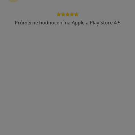
Průměrné hodnocení na Apple a Play Store 4.5
Dobro Clinic
·
Více
Praktický lékař, Dermatolog, Endokrinolog
Jankovcova 788/16, Praha
•
Mapa
Dobro Clinic
Tato klinika nemá specialisty s dostupnými termíny v online kalendáři
Zobrazit profil