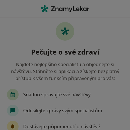
Hla
Praktický Lékař • Praha 22, Praha, hl město Praha
Filtry
Mapa
Praktický lékař, Praha 22, Praha
Pečujte o své zdraví
Jak řadíme výsledky vyhledávání?
Najděte nejlepšího specialistu a objednejte si
návštěvu. Stáhněte si aplikaci a získejte bezplatný
Jakou pojišťovnu máte?
přístup k všem funkcím připraveným pro vás:
Všeobecná zdravotní pojišťovna
Zdravotní poj
Snadno spravujte své návštěvy
Odesílejte zprávy svým specialistům
Dostávejte připomenutí o návštěvě