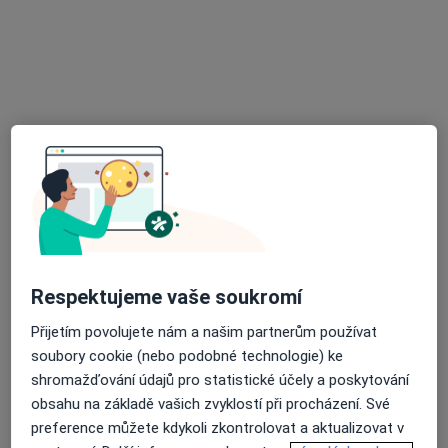
·
Více
Praktický lékař
Bakovská 999/4, Praha
•
Mapa
Štolfa-praktik s.r.o. PŘIJÍMÁME NOVÉ PACIENTY
Očkování
od 200 kč
Tento specialista nenabízí online rezervaci termínu na této adrese.
Rezervovat termín
Respektujeme vaše soukromí
Přijetím povolujete nám a našim partnerům používat
soubory cookie (nebo podobné technologie) ke
shromažďování údajů pro statistické účely a poskytování
MUDr. Václav Karel
obsahu na základě vašich zvyklostí při procházení. Své
·
Více
Praktický lékař
preference můžete kdykoli zkontrolovat a aktualizovat v
1 názor