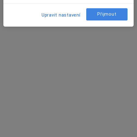
·
Více
Praktický lékař
Přijmout
5 názorů
Upravit nastavení
Senovážné nám. 22,
•
Mapa
Gen Med ambulance s.r.o.
Tento specialista nenabízí online rezervaci termínu na této adrese.
Rezervovat termín
MUDr. Ilona Sedláčková
Praktický lékař