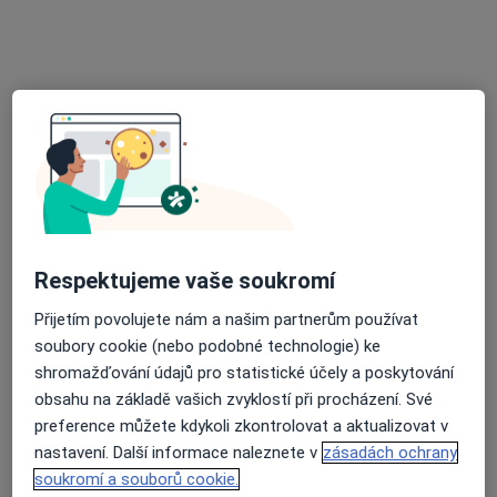
MUDr. Václav Karel
·
Více
Praktický lékař
1 názor
Urešova 1757, Praha
•
Mapa
RESPIMED s.r.o.
Běžný termín
Hrazeno pojišťovnou
Tento specialista nenabízí online rezervaci termínu na této adrese.
Rezervovat termín
Respektujeme vaše soukromí
Přijetím povolujete nám a našim partnerům používat
soubory cookie (nebo podobné technologie) ke
shromažďování údajů pro statistické účely a poskytování
obsahu na základě vašich zvyklostí při procházení. Své
preference můžete kdykoli zkontrolovat a aktualizovat v
nastavení. Další informace naleznete v
zásadách ochrany
soukromí a souborů cookie.
MUDr. Kristina Sadílková