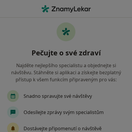
Hla
Praktický Lékař • Praha-Zbraslav, Praha, hl město Praha
Filtry
Mapa
Praktický lékař, Praha-Zbraslav, Praha
Pečujte o své zdraví
Jak řadíme výsledky vyhledávání?
Najděte nejlepšího specialistu a objednejte si
návštěvu. Stáhněte si aplikaci a získejte bezplatný
Jakou pojišťovnu máte?
přístup k všem funkcím připraveným pro vás:
Všeobecná zdravotní pojišťovna
Zdravotní poj
Snadno spravujte své návštěvy
Odesílejte zprávy svým specialistům
Dostávejte připomenutí o návštěvě