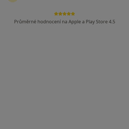
Průměrné hodnocení na Apple a Play Store 4.5
lékař Ihor Kistechko
·
Více
Praktický lékař
88 názorů
Stroupežnického 529/6, Praha
•
Mapa
MFV Medical s.r.o.
Tento specialista nenabízí online rezervaci termínu na této adrese.
Rezervovat termín