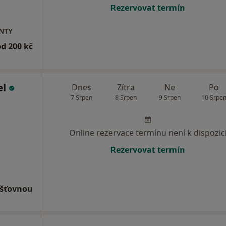
Rezervovat termín
ENTY
od 200 kč
el
Dnes
Zítra
Ne
Po
7 Srpen
8 Srpen
9 Srpen
10 Srpe
Online rezervace termínu není k dispozic
Rezervovat termín
išťovnou