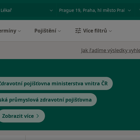
ace, nemoc nebo příjmení
Město nebo region
ermíny
Pojištění
Více filtrů
Jak řadíme výsledky vyhl
Zdravotní pojišťovna ministerstva vnitra ČR
ská průmyslová zdravotní pojišťovna
Zobrazit více