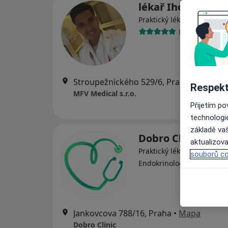
lékař Ihor Kistec
·
Více
Praktický lékař
88 názorů
Stroupežnického 529/6, Praha
•
Mapa
Respekt
MFV Medical s.r.o.
Přijetím p
technologi
základě vaš
Dobro Clinic
aktualizova
Praktický lékař, Dermatolo
souborů co
·
Více
Endokrinolog
Jankovcova 788/16, Praha
•
Mapa
Dobro Clinic