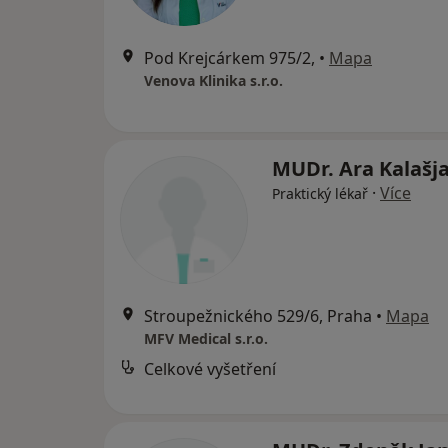
Pod Krejcárkem 975/2,
•
Mapa
Venova Klinika s.r.o.
MUDr. Ara Kalašj
·
Více
Praktický lékař
Stroupežnického 529/6, Praha
•
Mapa
MFV Medical s.r.o.
Celkové vyšetření