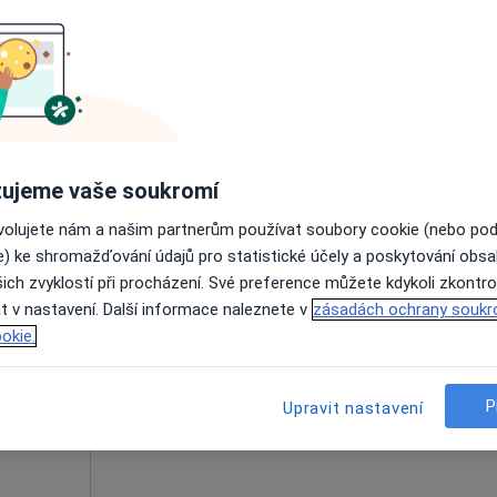
hko
Dnes
Zítra
Ne
Po
7 Srpen
8 Srpen
9 Srpen
10 Srpe
Online rezervace termínu není k dispozic
Zobrazit telefonní číslo
ujeme vaše soukromí
ovolujete nám a našim partnerům používat soubory cookie (nebo po
e) ke shromažďování údajů pro statistické účely a poskytování obs
ich zvyklostí při procházení. Své preference můžete kdykoli zkontro
Dnes
Zítra
Ne
Po
t v nastavení. Další informace naleznete v
zásadách ochrany soukr
7 Srpen
8 Srpen
9 Srpen
10 Srpe
g,
okie.
Online rezervace termínu není k dispozic
P
Upravit nastavení
Zobrazit profil