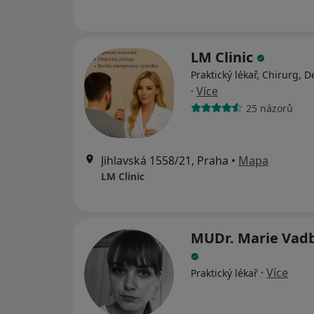
LM Clinic
Praktický lékař, Chirurg, 
·
Více
25 názorů
Jihlavská 1558/21, Praha
•
Mapa
LM Clinic
MUDr. Marie Vad
·
Více
Praktický lékař