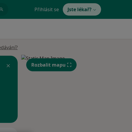
Přihlásit se
Jste lékař?
edávání?
Rozbalit mapu