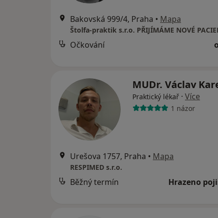
Bakovská 999/4, Praha
•
Mapa
Štolfa-praktik s.r.o. PŘIJÍMÁME NOVÉ PACI
Očkování
MUDr. Václav Kar
·
Více
Praktický lékař
1 názor
Urešova 1757, Praha
•
Mapa
RESPIMED s.r.o.
Běžný termín
Hrazeno poj