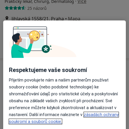
·
Více
Praktický lékař, Chirurg, Dermatolog
25 názorů
Jihlavská 1558/21, Praha
•
Mapa
LM Clinic
Tato klinika nemá specialisty s dostupnými termíny v online kalendáři
Zobrazit profil
Respektujeme vaše soukromí
Přijetím povolujete nám a našim partnerům používat
soubory cookie (nebo podobné technologie) ke
shromažďování údajů pro statistické účely a poskytování
obsahu na základě vašich zvyklostí při procházení. Své
preference můžete kdykoli zkontrolovat a aktualizovat v
MUDr. Marie Vadbolská
nastavení. Další informace naleznete v
zásadách ochrany
·
Více
Praktický lékař
soukromí a souborů cookie.