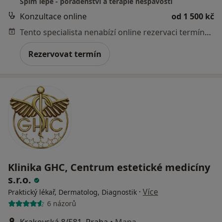
Spím lépe - poradenství a terapie nespavosti
Konzultace online
od 1 500 kč
Tento specialista nenabízí online rezervaci termínu na této adrese.
Rezervovat termín
Klinika GHC, Centrum estetické medicíny
s.r.o.
·
Více
Praktický lékař, Dermatolog, Diagnostik
6 názorů
Krakovská 8/581, Praha
•
Mapa