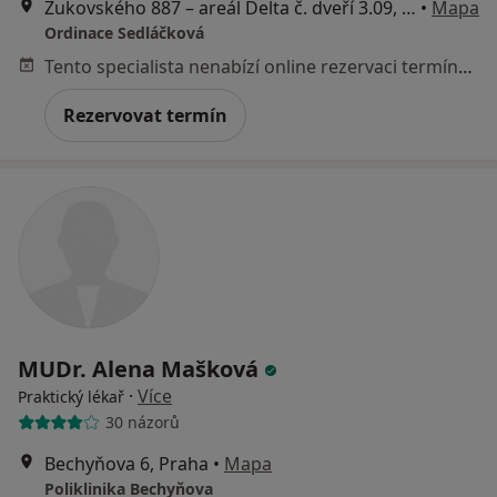
Žukovského 887 – areál Delta č. dveří 3.09, Praha 6-Ruzyně, Praha
•
Mapa
Ordinace Sedláčková
Tento specialista nenabízí online rezervaci termínu na této adrese.
Rezervovat termín
MUDr. Alena Mašková
·
Více
Praktický lékař
30 názorů
Bechyňova 6, Praha
•
Mapa
Poliklinika Bechyňova