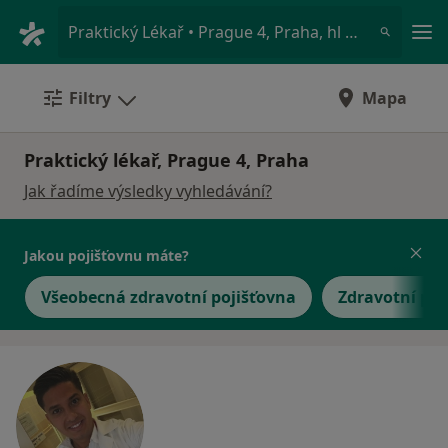
Hla
Praktický Lékař • Prague 4, Praha, hl město Praha
Filtry
Mapa
Praktický lékař, Prague 4, Praha
Jak řadíme výsledky vyhledávání?
Jakou pojišťovnu máte?
Všeobecná zdravotní pojišťovna
Zdravotní poj