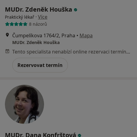
MUDr. Zdeněk Houška
·
Více
Praktický lékař
8 názorů
Čumpelíkova 1764/2, Praha
•
Mapa
MUDr. Zdeněk Houška
Tento specialista nenabízí online rezervaci termínu na této adrese.
Rezervovat termín
MUDr. Dana Konfrštová