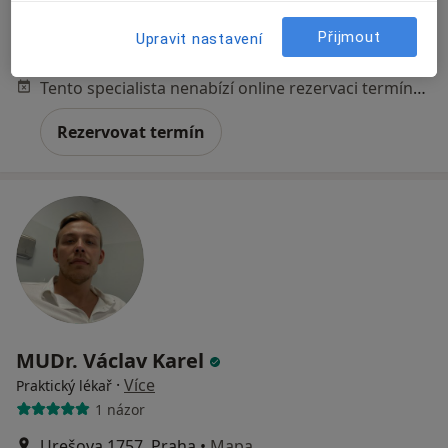
Bakovská 999/4, Praha
•
Mapa
Štolfa-praktik s.r.o. PŘIJÍMÁME NOVÉ PACIENTY
Přijmout
Upravit nastavení
Očkování
od 200 kč
Tento specialista nenabízí online rezervaci termínu na této adrese.
Rezervovat termín
MUDr. Václav Karel
·
Více
Praktický lékař
1 názor
Urešova 1757, Praha
•
Mapa