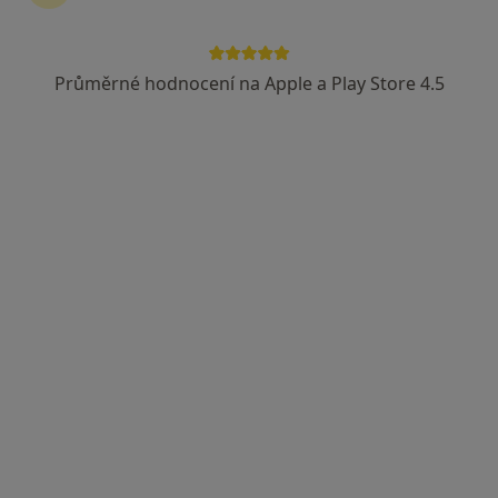
Průměrné hodnocení na Apple a Play Store 4.5
lékař Ihor Kistechko
·
Více
Praktický lékař
88 názorů
Stroupežnického 529/6, Praha
•
Mapa
MFV Medical s.r.o.
Tento specialista nenabízí online rezervaci termínu na této adrese.
Rezervovat termín