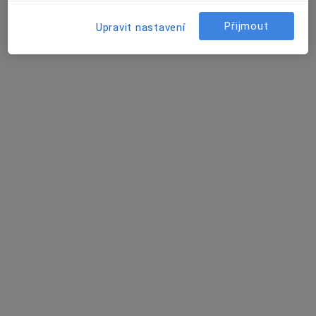
Bakovská 999/4, Praha
•
Mapa
Štolfa-praktik s.r.o. PŘIJÍMÁME NOVÉ PACIENTY
Přijmout
Upravit nastavení
Očkování
od 200 kč
Tento specialista nenabízí online rezervaci termínu na této adrese.
Rezervovat termín
MUDr. Václav Karel
·
Více
Praktický lékař
1 názor
Urešova 1757, Praha
•
Mapa