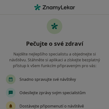
Hla
Praktický Lékař • Prague 2, Praha, hl město Praha
Filtry
Mapa
Praktický lékař, Prague 2, Praha
Pečujte o své zdraví
Jak řadíme výsledky vyhledávání?
Najděte nejlepšího specialistu a objednejte si
návštěvu. Stáhněte si aplikaci a získejte bezplatný
Jakou pojišťovnu máte?
přístup k všem funkcím připraveným pro vás:
Všeobecná zdravotní pojišťovna
Zdravotní poj
Snadno spravujte své návštěvy
Odesílejte zprávy svým specialistům
Dostávejte připomenutí o návštěvě