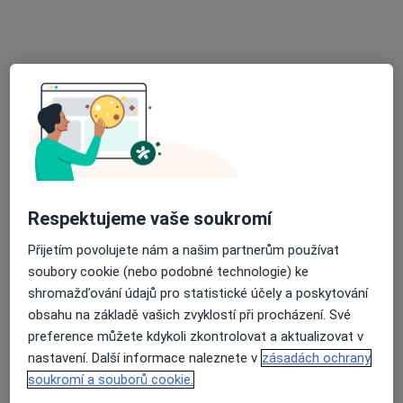
·
Více
Praktický lékař, Chirurg, Dermatolog
25 názorů
Jihlavská 1558/21, Praha
•
Mapa
LM Clinic
Tato klinika nemá specialisty s dostupnými termíny v online kalendáři
Zobrazit profil
Respektujeme vaše soukromí
Přijetím povolujete nám a našim partnerům používat
soubory cookie (nebo podobné technologie) ke
shromažďování údajů pro statistické účely a poskytování
obsahu na základě vašich zvyklostí při procházení. Své
preference můžete kdykoli zkontrolovat a aktualizovat v
MUDr. Marie Vadbolská
nastavení. Další informace naleznete v
zásadách ochrany
·
Více
Praktický lékař
soukromí a souborů cookie.