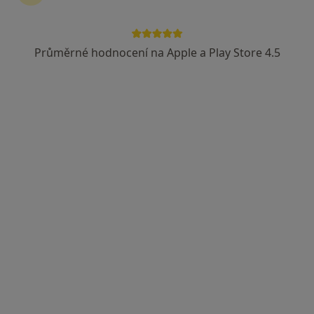
Průměrné hodnocení na Apple a Play Store 4.5
MUDr. Alena Hlavinková
Praktický lékař, Internista
12 názorů
Palackého 720/5, Praha
•
Mapa
Poliklinika Palackého
Tento specialista nenabízí online rezervaci termínu na této adrese.
Rezervovat termín