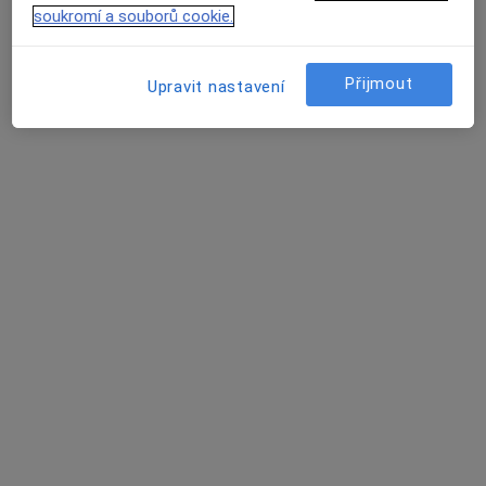
soukromí a souborů cookie.
10 názorů
Bělohorská 60/1680, Praha
•
Mapa
Ordinace praktického lékaře
Přijmout
Upravit nastavení
Tento specialista nenabízí online rezervaci termínu na této adrese.
Rezervovat termín
MUDr. Markéta Kamešová
Praktický lékař
9 názorů