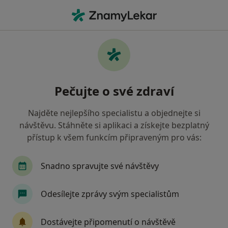
Hla
Praktický Lékař • Praha, hl město Praha
Filtry
Mapa
Praktický lékař Praha
Pečujte o své zdraví
Jak řadíme výsledky vyhledávání?
Najděte nejlepšího specialistu a objednejte si
návštěvu. Stáhněte si aplikaci a získejte bezplatný
Jakou pojišťovnu máte?
přístup k všem funkcím připraveným pro vás:
Všeobecná zdravotní pojišťovna
Zdravotní poj
Snadno spravujte své návštěvy
Odesílejte zprávy svým specialistům
Dostávejte připomenutí o návštěvě