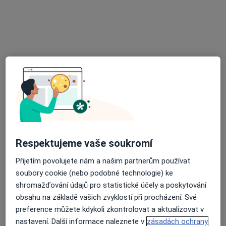
MUDr. Jan Fára
Praktický lékař
18 názorů
U Dvou srpů 2, Praha
•
Mapa
FARMED s.r.o. - PL pro dospělé
Tento specialista nenabízí online rezervaci termínu na této adrese.
Rezervovat termín
Respektujeme vaše soukromí
Přijetím povolujete nám a našim partnerům používat
soubory cookie (nebo podobné technologie) ke
shromažďování údajů pro statistické účely a poskytování
obsahu na základě vašich zvyklostí při procházení. Své
MUDr. Renáta Ryvolová
preference můžete kdykoli zkontrolovat a aktualizovat v
nastavení. Další informace naleznete v
zásadách ochrany
Praktický lékař