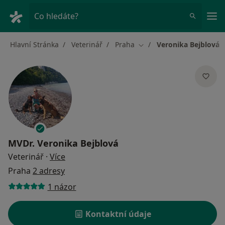
Hla
Co hledáte?
Hlavní Stránka
Veterinář
Praha
Veronika Bejblová
Změna města
MVDr.
Veronika Bejblová
o specializacích
Veterinář
·
Více
Praha
2 adresy
1 názor
Kontaktní údaje