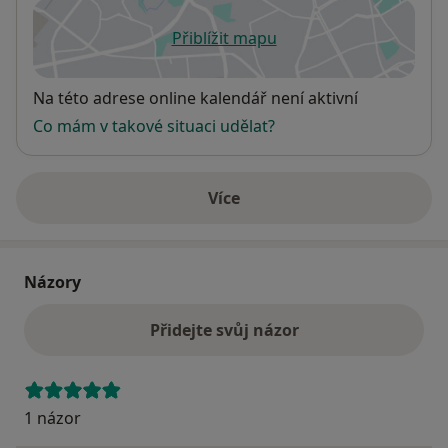
Přiblížit mapu
se otevře v nové záložce
Dostupnost
Na této adrese online kalendář není aktivní
Co mám v takové situaci udělat?
Více
o adrese
Názory
Přidejte svůj názor
1 názor