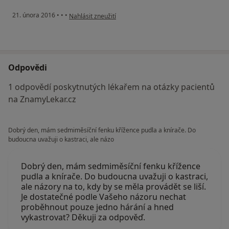
podle názoru uživatele Váš účet byl odstraněn
21. února 2016
•
•
•
Nahlásit zneužití
Odpovědi
1 odpovědí poskytnutých lékařem na otázky pacientů
na ZnamyLekar.cz
Dobrý den, mám sedmiměsíční fenku křížence pudla a knírače. Do
budoucna uvažuji o kastraci, ale názo
Dobrý den, mám sedmiměsíční fenku křížence
pudla a knírače. Do budoucna uvažuji o kastraci,
ale názory na to, kdy by se měla provádět se liší.
Je dostatečné podle Vašeho názoru nechat
proběhnout pouze jedno hárání a hned
vykastrovat? Děkuji za odpověď.