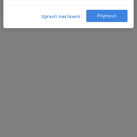
MVDr. Václav Vozák
Veterinář
Přijmout
Upravit nastavení
1 názor
Bezručova 357, Zbiroh
•
Mapa
Ordinace
Tento specialista nenabízí online rezervaci termínu na této adrese.
Rezervovat termín
MVDr. Vladimíra Brožková