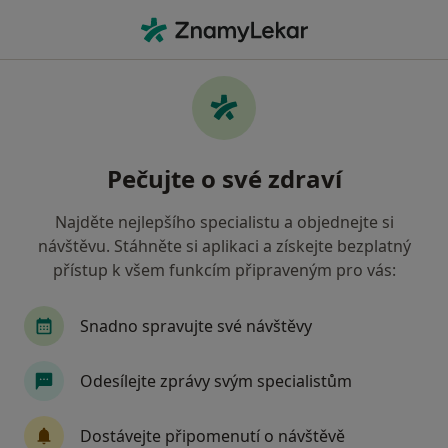
Hla
Veterinář • Hořovice, středočeský
Filtry
Mapa
Veterinář Hořovice
Pečujte o své zdraví
Jak řadíme výsledky vyhledávání?
Najděte nejlepšího specialistu a objednejte si
návštěvu. Stáhněte si aplikaci a získejte bezplatný
přístup k všem funkcím připraveným pro vás:
Snadno spravujte své návštěvy
Odesílejte zprávy svým specialistům
MVDr. Miloš Urban
Veterinář
Dostávejte připomenutí o návštěvě