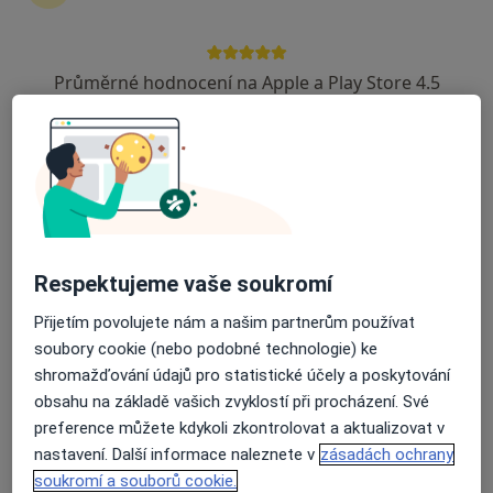
5 názorů
Adresa 1
Adresa 2
Průměrné hodnocení na Apple a Play Store 4.5
Obránců míru 580, Hořovice
•
Mapa
Zelená veterina
Interní vyšetření zvířat
300 Kč
Tento specialista nenabízí online rezervaci termínu na této adrese.
Rezervovat termín
Respektujeme vaše soukromí
Přijetím povolujete nám a našim partnerům používat
soubory cookie (nebo podobné technologie) ke
shromažďování údajů pro statistické účely a poskytování
obsahu na základě vašich zvyklostí při procházení. Své
preference můžete kdykoli zkontrolovat a aktualizovat v
nastavení. Další informace naleznete v
zásadách ochrany
soukromí a souborů cookie.