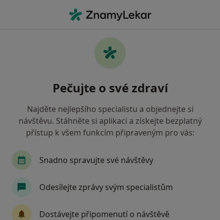
Hla
Veterinář • Příbram, středočeský
Filtry
Mapa
Veterinář Příbram
Pečujte o své zdraví
Jak řadíme výsledky vyhledávání?
Najděte nejlepšího specialistu a objednejte si
návštěvu. Stáhněte si aplikaci a získejte bezplatný
Jakou pojišťovnu máte?
přístup k všem funkcím připraveným pro vás:
Snadno spravujte své návštěvy
Odesílejte zprávy svým specialistům
Dostávejte připomenutí o návštěvě