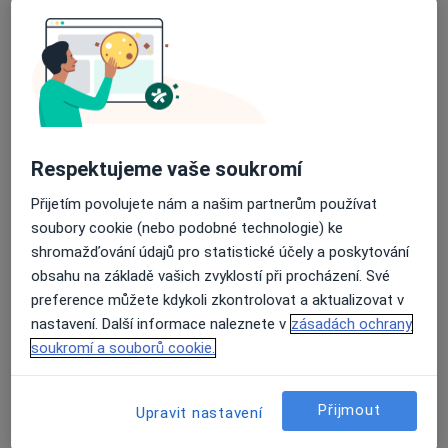
Tento specialista nenabízí online rezervaci termínu na této adrese.
Rezervovat termín
Respektujeme vaše soukromí
Přijetím povolujete nám a našim partnerům používat
soubory cookie (nebo podobné technologie) ke
shromažďování údajů pro statistické účely a poskytování
obsahu na základě vašich zvyklostí při procházení. Své
Veterinární Klinika Pro Malá Zvířata NULL
preference můžete kdykoli zkontrolovat a aktualizovat v
Veterinář
nastavení. Další informace naleznete v
zásadách ochrany
Bohostice 22,
•
Mapa
soukromí a souborů cookie.
Ordinace
Tento specialista nenabízí online rezervaci termínu na této adrese.
Přijmout
Upravit nastavení
Rezervovat termín