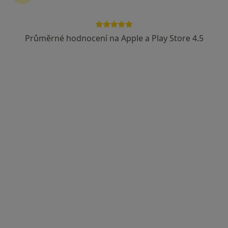
MVDr. Michaela Medrová
Veterinář
Průměrné hodnocení na Apple a Play Store 4.5
Dr. Jurenky 200, Březnice
•
Mapa
Veterinární ordinace AmiVet
Tento specialista nenabízí online rezervaci termínu na této adrese.
Rezervovat termín
MVDr. Václav Beneš
Veterinář