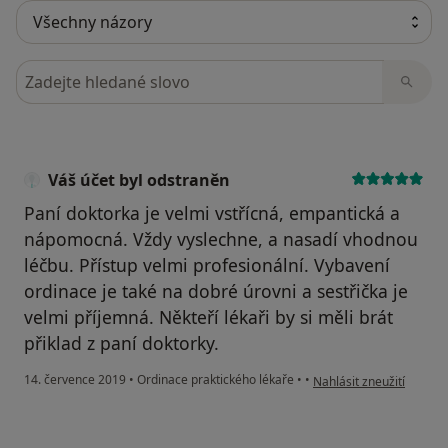
Hledejte v názorech
Váš účet byl odstraněn
Paní doktorka je velmi vstřícná, empantická a
nápomocná. Vždy vyslechne, a nasadí vhodnou
léčbu. Přístup velmi profesionální. Vybavení
ordinace je také na dobré úrovni a sestřička je
velmi příjemná. Někteří lékaři by si měli brát
přiklad z paní doktorky.
podle názoru uživatele V
14. července 2019
•
Ordinace praktického lékaře
•
•
Nahlásit zneužití