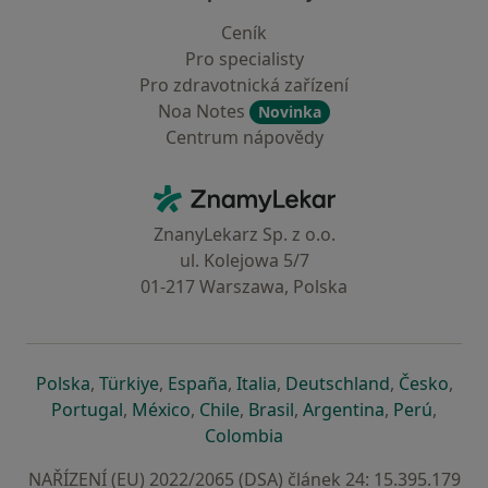
Ceník
Pro specialisty
Pro zdravotnická zařízení
Noa Notes
Novinka
Centrum nápovědy
Kontakt
ZnamyLekar - Hlavní stránka
ZnanyLekarz Sp. z o.o.
ul. Kolejowa 5/7
01-217 Warszawa, Polska
se otevře v nové záložce
se otevře v nové záložce
se otevře v nové záložce
se otevře v nové záložce
se otevře v 
se o
Polska
,
Türkiye
,
España
,
Italia
,
Deutschland
,
Česko
,
se otevře v nové záložce
se otevře v nové záložce
se otevře v nové záložce
se otevře v nové záložc
se otevře v 
se ote
Portugal
,
México
,
Chile
,
Brasil
,
Argentina
,
Perú
,
se otevře v nové záložce
Colombia
NAŘÍZENÍ (EU) 2022/2065 (DSA) článek 24: 15.395.179