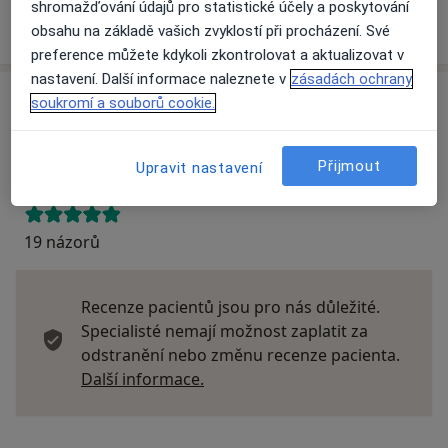
shromažďování údajů pro statistické účely a poskytování
Více
o adrese
obsahu na základě vašich zvyklostí při procházení. Své
preference můžete kdykoli zkontrolovat a aktualizovat v
nastavení. Další informace naleznete v
zásadách ochrany
soukromí a souborů cookie.
Názory
Přidejte svůj názor
Přijmout
Upravit nastavení
19 názorů
Recenze pacientů jsou pro nás důležité.
Specialisté nemají možnost zaplatit za
odstranění nebo změnu recenze pacienta.
Další informace o názorech
Další informace.