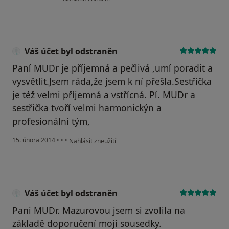
Váš účet byl odstraněn
Paní MUDr je příjemná a pečlivá ,umí poradit a
vysvětlit.Jsem ráda,že jsem k ní přešla.Sestřička
je též velmi příjemná a vstřícná. Pí. MUDr a
sestřička tvoří velmi harmonickýn a
profesionální tým,
podle názoru uživatele Váš účet byl odstraněn
15. února 2014
•
•
•
Nahlásit zneužití
Váš účet byl odstraněn
Pani MUDr. Mazurovou jsem si zvolila na
základě doporučení moji sousedky.