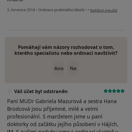
podle názoru uživatele Vá
3. července 2018
•
Ordinace praktického lékaře
•
•
Nahlásit zneužití
Pomáhají vám názory rozhodovat o tom,
kterého specialistu nebo ordinaci navštívit?
Ano
Ne
Váš účet byl odstraněn
Paní MUDr Gabriela Mazurová a sestra Hana
Brodcová jsou příjemné, milé a velmi
profesionální. S manželem jsme u paní
doktorky od začátku jejího působení v Hájích,
JM. S našimi neduhy jsme s ordinací vlastně v