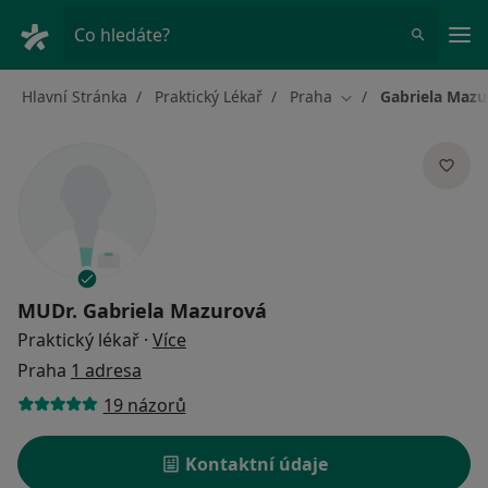
Hla
Co hledáte?
Hlavní Stránka
Praktický Lékař
Praha
Gabriela Mazu
Změna města
MUDr.
Gabriela Mazurová
o specializacích
Praktický lékař
·
Více
Praha
1 adresa
19 názorů
Kontaktní údaje