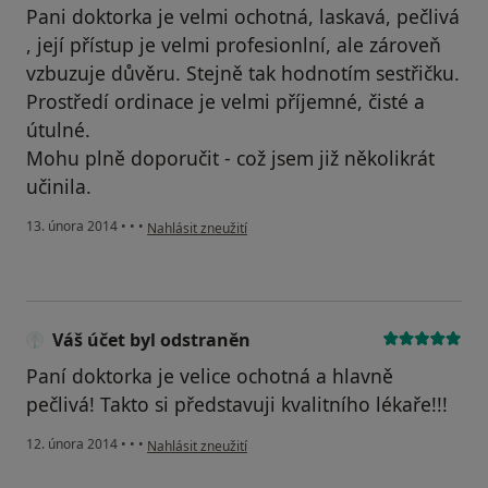
Pani doktorka je velmi ochotná, laskavá, pečlivá
, její přístup je velmi profesionlní, ale zároveň
vzbuzuje důvěru. Stejně tak hodnotím sestřičku.
Prostředí ordinace je velmi příjemné, čisté a
útulné.
Mohu plně doporučit - což jsem již několikrát
učinila.
podle názoru uživatele Váš účet byl odstraněn
13. února 2014
•
•
•
Nahlásit zneužití
Váš účet byl odstraněn
Paní doktorka je velice ochotná a hlavně
pečlivá! Takto si představuji kvalitního lékaře!!!
podle názoru uživatele Váš účet byl odstraněn
12. února 2014
•
•
•
Nahlásit zneužití