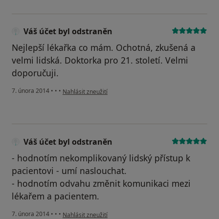
Váš účet byl odstraněn
Nejlepší lékařka co mám. Ochotná, zkušená a
velmi lidská. Doktorka pro 21. století. Velmi
doporučuji.
podle názoru uživatele Váš účet byl odstraněn
7. února 2014
•
•
•
Nahlásit zneužití
Váš účet byl odstraněn
- hodnotím nekomplikovaný lidský přístup k
pacientovi - umí naslouchat.
- hodnotím odvahu změnit komunikaci mezi
lékařem a pacientem.
podle názoru uživatele Váš účet byl odstraněn
7. února 2014
•
•
•
Nahlásit zneužití