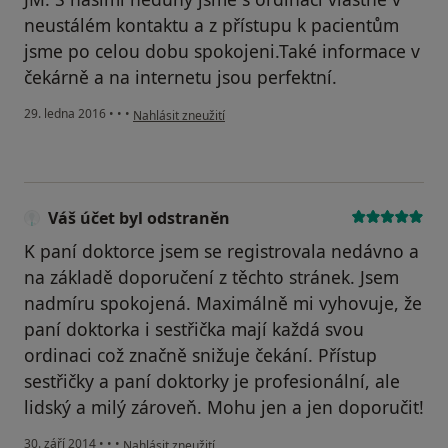
neustálém kontaktu a z přístupu k pacientům
jsme po celou dobu spokojeni.Také informace v
čekárně a na internetu jsou perfektní.
podle názoru uživatele Váš účet byl odstraněn
29. ledna 2016
•
•
•
Nahlásit zneužití
Váš účet byl odstraněn
K paní doktorce jsem se registrovala nedávno a
na základě doporučení z těchto stránek. Jsem
nadmíru spokojená. Maximálně mi vyhovuje, že
paní doktorka i sestřička mají každá svou
ordinaci což značně snižuje čekání. Přístup
sestřičky a paní doktorky je profesionální, ale
lidský a milý zároveň. Mohu jen a jen doporučit!
podle názoru uživatele Váš účet byl odstraněn
30. září 2014
•
•
•
Nahlásit zneužití