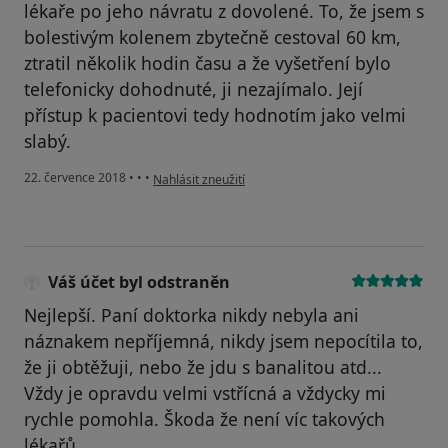
lékaře po jeho návratu z dovolené. To, že jsem s
bolestivým kolenem zbytečně cestoval 60 km,
ztratil několik hodin času a že vyšetření bylo
telefonicky dohodnuté, ji nezajímalo. Její
přístup k pacientovi tedy hodnotím jako velmi
slabý.
podle názoru uživatele Váš účet byl odstraněn
22. července 2018
•
•
•
Nahlásit zneužití
Váš účet byl odstraněn
Nejlepší. Paní doktorka nikdy nebyla ani
náznakem nepříjemná, nikdy jsem nepocítila to,
že ji obtěžuji, nebo že jdu s banalitou atd...
Vždy je opravdu velmi vstřícná a vždycky mi
rychle pomohla. Škoda že není víc takových
lékařů.