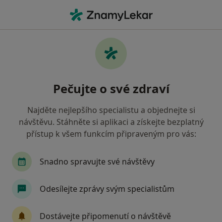
Hla
Gynekolog • Brno, jihomoravský
Filtry
• 1
Mapa
Doporučení gynekologové s Revírní
Pečujte o své zdraví
bratrská pokladna, zdravotní pojišťovna
Brno
Najděte nejlepšího specialistu a objednejte si
Jak řadíme výsledky vyhledávání?
návštěvu. Stáhněte si aplikaci a získejte bezplatný
přístup k všem funkcím připraveným pro vás:
Snadno spravujte své návštěvy
Odesílejte zprávy svým specialistům
Dostávejte připomenutí o návštěvě
MUDr. Martina Novotná