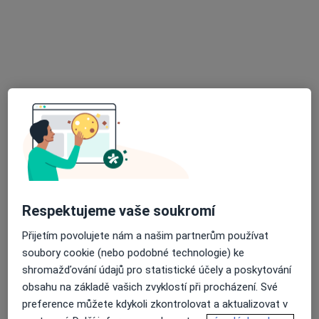
Gynekolog
Jihlavská 20, Brno
•
Mapa
Fakultní nemocnice Brno
Tento specialista nenabízí online rezervaci termínu na této adrese.
Rezervovat termín
Respektujeme vaše soukromí
Přijetím povolujete nám a našim partnerům používat
soubory cookie (nebo podobné technologie) ke
MUDr. Tomáš Frgala PhD.
shromažďování údajů pro statistické účely a poskytování
obsahu na základě vašich zvyklostí při procházení. Své
Gynekolog
preference můžete kdykoli zkontrolovat a aktualizovat v
2 názory