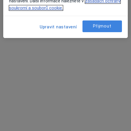
nastavení. Další informace naleznete v
zásadách ochrany
Barvičova 833/53, Brno
•
Mapa
soukromí a souborů cookie.
UNICA, spol. s r.o.
Tento specialista nenabízí online rezervaci termínu na této adrese.
Přijmout
Upravit nastavení
Rezervovat termín
MUDr. Jana Snopková
Gynekolog
71 názorů
Pekařská 58, Brno
•
Mapa