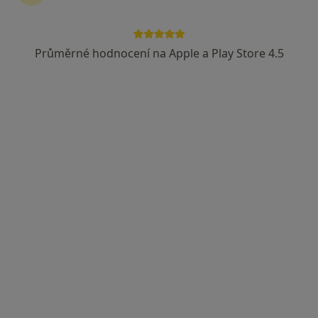
Gynekolog
17 názorů
Průměrné hodnocení na Apple a Play Store 4.5
Adresa 1
Adresa 2
Polní 553/3, Štýřice, Brno
•
Mapa
Nemocnice Milosrdných bratří
Tento specialista nenabízí online rezervaci termínu na této adrese.
Rezervovat termín