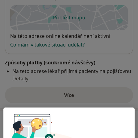
Přiblížit mapu
se otevře v nové záložce
Dostupnost
Na této adrese online kalendář není aktivní
Co mám v takové situaci udělat?
Způsoby platby (soukromé návštěvy)
Na teto adrese lékař přijímá pacienty na pojišťovnu
Detaily
Více
o adrese
Názory
Přidejte svůj názor