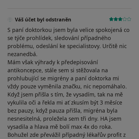
Váš účet byl odstraněn
S paní doktorkou jsem byla velice spokojená co
se týče prohlídek, sledování případného
problému, odeslání ke specialistovy. Určitě nic
nezanedbá.
Mám však výhrady k předepisování
antikoncepce, stále sem si stěžovala na
prohlubující se migrény a paní doktorka mi
vždy pouze vyměnila značku, nic nepomáhalo.
Když jsem přišla s tím, že vysadím, tak na mě
vykulila oči a řekla mi ať zkusím být 3 měsíce
bez pauzy, když pauza přišla, migréna byla
nesnesitelná, proležela sem tři dny. HA jsem
vysadila a hlava mě bolí max 4x do roka.
Bohužel zde převážil případný lékařův profit z