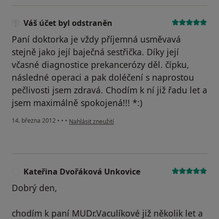
Váš účet byl odstraněn
Paní doktorka je vždy příjemná usměvavá
stejně jako její baječná sestřička. Díky její
včasné diagnostice prekancerózy děl. čípku,
následné operaci a pak doléčení s naprostou
pečlivosti jsem zdravá. Chodím k ní již řadu let a
jsem maximálně spokojená!!! *:)
podle názoru uživatele Váš účet byl odstraněn
14. března 2012
•
•
•
Nahlásit zneužití
Kateřina Dvořáková Unkovice
K
Dobrý den,
chodím k paní MUDr.Vaculíkové již několik let a