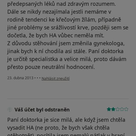
předepsaných léků nad zdravým rozumem.
Dále se nikdy nezajímala jestli nemáme v
rodině tendenci ke křečovým žílám, případně
jiné problémy se srážlivostí krve, později sem se
dočetla, že bych HA vůbec neměla mít.
Z důvodu stěhování jsem změnila gynekologa,
jinak bych k ní chodila asi stále. Paní doktorka
je určitě specialistka a velice milá, proto dávám
přesto pouze neutrální hodnocení.
podle názoru uživatele Váš účet byl odstraněn
23. dubna 2013
•
•
•
Nahlásit zneužití
Váš účet byl odstraněn
Paní doktorka je sice milá, ale když jsem chtěla
vysadit HA (ne proto, že bych však chtěla
otěhotnět), pocítila jsem nemalý nátlak v braní