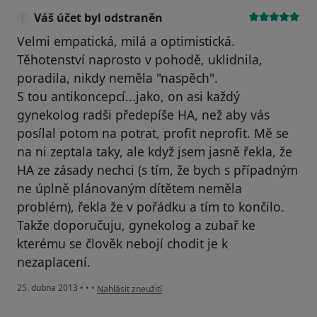
Váš účet byl odstraněn
Velmi empatická, milá a optimistická.
Těhotenství naprosto v pohodě, uklidnila,
poradila, nikdy neměla "naspěch".
S tou antikoncepcí...jako, on asi každý
gynekolog radši předepíše HA, než aby vás
posílal potom na potrat, profit neprofit. Mě se
na ni zeptala taky, ale když jsem jasně řekla, že
HA ze zásady nechci (s tím, že bych s případným
ne úplně plánovaným dítětem neměla
problém), řekla že v pořádku a tím to končilo.
Takže doporučuju, gynekolog a zubař ke
kterému se člověk nebojí chodit je k
nezaplacení.
podle názoru uživatele Váš účet byl odstraněn
25. dubna 2013
•
•
•
Nahlásit zneužití