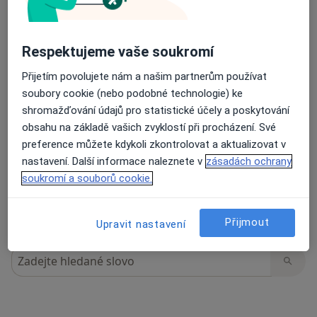
Respektujeme vaše soukromí
80 názorů
Přijetím povolujete nám a našim partnerům používat
soubory cookie (nebo podobné technologie) ke
Recenze pacientů jsou pro nás důležité.
shromažďování údajů pro statistické účely a poskytování
Specialisté nemají možnost zaplatit za
obsahu na základě vašich zvyklostí při procházení. Své
odstranění nebo změnu recenze pacienta.
preference můžete kdykoli zkontrolovat a aktualizovat v
Další informace o názorech
Další informace.
nastavení. Další informace naleznete v
zásadách ochrany
soukromí a souborů cookie.
Přijmout
Upravit nastavení
Hledejte v názorech