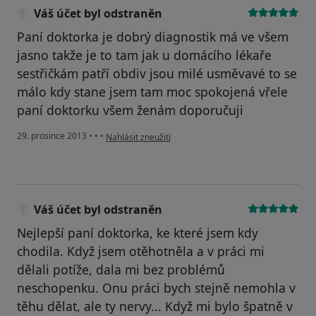
Váš účet byl odstraněn
Paní doktorka je dobrý diagnostik má ve všem
jasno takže je to tam jak u domácího lékaře
sestřičkám patří obdiv jsou milé usměvavé to se
málo kdy stane jsem tam moc spokojená vřele
paní doktorku všem ženám doporučuji
podle názoru uživatele Váš účet byl odstraněn
29. prosince 2013
•
•
•
Nahlásit zneužití
Váš účet byl odstraněn
Nejlepší paní doktorka, ke které jsem kdy
chodila. Když jsem otěhotněla a v práci mi
dělali potíže, dala mi bez problémů
neschopenku. Onu práci bych stejně nemohla v
těhu dělat, ale ty nervy... Když mi bylo špatně v