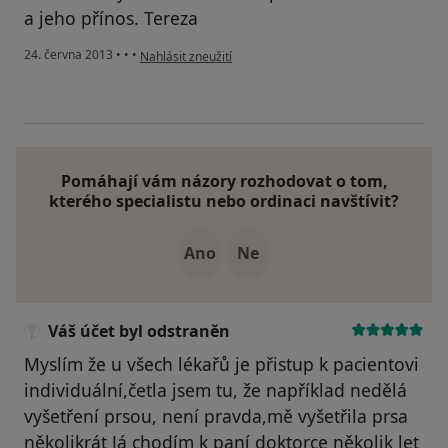
a jeho přínos. Tereza
podle názoru uživatele Váš účet byl odstraněn
24. června 2013
•
•
•
Nahlásit zneužití
Pomáhají vám názory rozhodovat o tom,
kterého specialistu nebo ordinaci navštívit?
Ano
Ne
Váš účet byl odstraněn
Myslím že u všech lékařů je přistup k pacientovi
individuální,četla jsem tu, že například nedělá
vyšetření prsou, není pravda,mě vyšetřila prsa
několikrát Já chodím k paní doktorce několik let