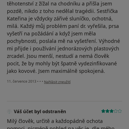
těhotenství z žížal na chodníku a přišla jsem
pozdě, nikdo z toho nedělal tragédii. Sestřička
Kateřina je vždycky zářivé sluníčko, ochotná,
milá. Každý můj problém paní dr. vyřešila, prsa
vyšetří na požádání a když jsem měla
pochybnosti, poslala mě na vyšetření. Výhodné
mi přijde i používání jednorázových plastových
zrcadel. Jsou menší, nestudí a nemá člověk
pocit, že by mohly být špatně vydezinfikované
jako kovové. Jsem maximálně spokojená.
podle názoru uživatele Váš účet byl odstraněn
11. července 2013
•
•
•
Nahlásit zneužití
Váš účet byl odstraněn
Milý člověk, určitě a každopádně ochota
pomoci, nicméně pohled na věc je, dle mého