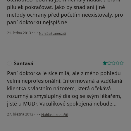
pilulek pokračovat. Jako by snad ani jiné
metody ochrany před početím neexistovaly, pro
paní doktorku nejspíš ne.
podle názoru uživatele Váš účet byl odstraněn
21. ledna 2013
•
•
•
Nahlásit zneužití
Šantavá
Š
Paní doktorka je sice milá, ale z mého pohledu
velmi neprofesionální. Informovaná a vzdělaná
klientka s vlastním názorem, která očekává
rozumný a smysluplný dialog se svým lékařem,
jistě u MUDr. Vaculíkové spokojená nebude...
podle názoru uživatele Šantavá
27. března 2012
•
•
•
Nahlásit zneužití