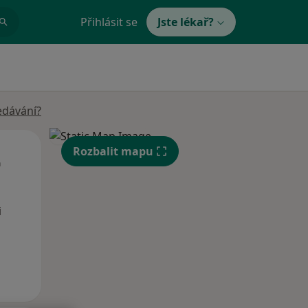
Přihlásit se
Jste lékař?
edávání?
Út
St
Čt
Rozbalit mapu
n
11 Srpen
12 Srpen
13 Srpen
i