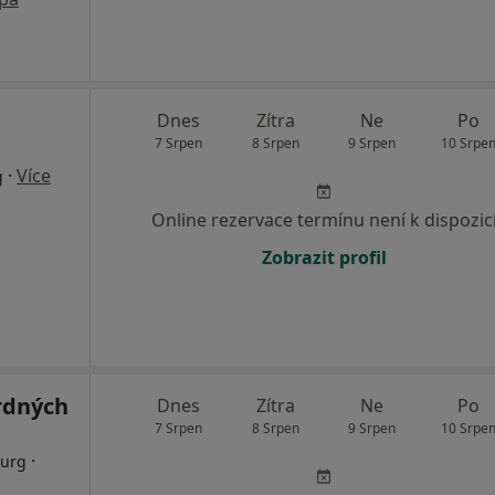
Dnes
Zítra
Ne
Po
7 Srpen
8 Srpen
9 Srpen
10 Srpe
·
Více
g
Online rezervace termínu není k dispozic
Zobrazit profil
rdných
Dnes
Zítra
Ne
Po
7 Srpen
8 Srpen
9 Srpen
10 Srpe
·
rurg