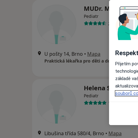
MUDr. Milada Dos
Pediatr
26 názorů
Respekt
U pošty 14, Brno
•
Mapa
Praktická lékařka pro děti a dorost
Přijetím p
technologi
základě vaš
aktualizova
Helena Slámová
souborů co
Pediatr
12 názorů
Libušina třída 580/4, Brno
•
Mapa