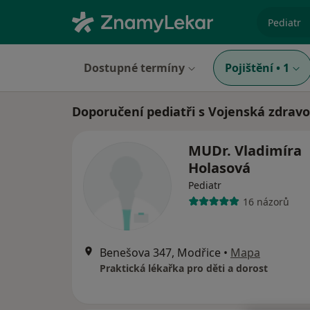
specializ
Dostupné termíny
Pojištění
•
1
Doporučení pediatři s Vojenská zdravo
MUDr. Vladimíra
Holasová
Pediatr
16 názorů
Benešova 347, Modřice
•
Mapa
Praktická lékařka pro děti a dorost