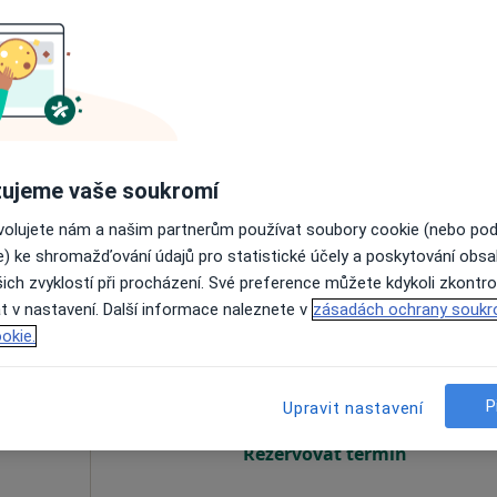
tálová
Dnes
Zítra
Ne
Po
7 Srpen
8 Srpen
9 Srpen
10 Srpe
Online rezervace termínu není k dispozic
Rezervovat termín
ujeme vaše soukromí
ovolujete nám a našim partnerům používat soubory cookie (nebo po
e) ke shromažďování údajů pro statistické účely a poskytování obs
ich zvyklostí při procházení. Své preference můžete kdykoli zkontro
t v nastavení. Další informace naleznete v
zásadách ochrany soukr
Dnes
Zítra
Ne
Po
okie.
7 Srpen
8 Srpen
9 Srpen
10 Srpe
P
Upravit nastavení
Online rezervace termínu není k dispozic
Rezervovat termín