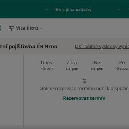
ace, nemoc nebo příjmení
Město nebo region
Více filtrů
tní pojišťovna ČR Brno
Jak řadíme výsledky vyhl
Dnes
Zítra
Ne
Po
7 Srpen
8 Srpen
9 Srpen
10 Srpe
Online rezervace termínu není k dispozic
Rezervovat termín