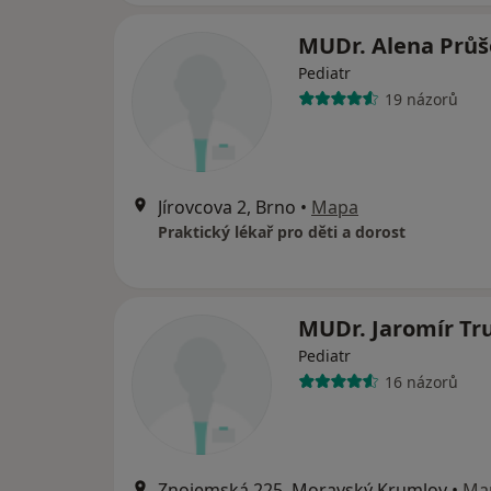
MUDr. Alena Průš
Pediatr
19 názorů
Jírovcova 2, Brno
•
Mapa
Praktický lékař pro děti a dorost
MUDr. Jaromír Tr
Pediatr
16 názorů
Znojemská 225, Moravský Krumlov
•
Ma