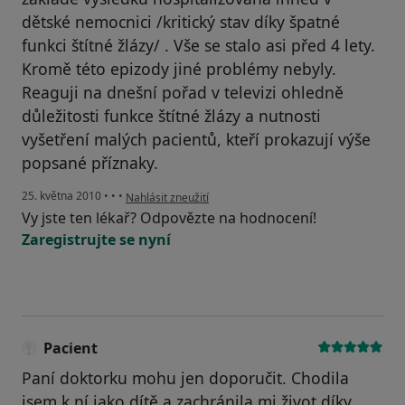
dětské nemocnici /kritický stav díky špatné
funkci štítné žlázy/ . Vše se stalo asi před 4 lety.
Kromě této epizody jiné problémy nebyly.
Reaguji na dnešní pořad v televizi ohledně
důležitosti funkce štítné žlázy a nutnosti
vyšetření malých pacientů, kteří prokazují výše
popsané příznaky.
podle názoru uživatele Pacient
25. května 2010
•
•
•
Nahlásit zneužití
Vy jste ten lékař? Odpovězte na hodnocení!
Zaregistrujte se nyní
Pacient
Paní doktorku mohu jen doporučit. Chodila
jsem k ní jako dítě a zachránila mi život díky