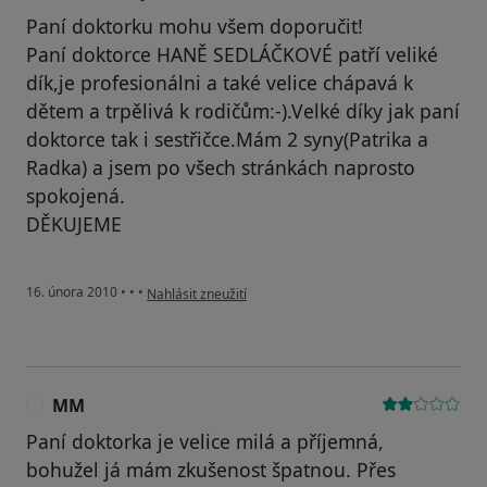
Paní doktorku mohu všem doporučit!
Paní doktorce HANĚ SEDLÁČKOVÉ patří veliké
dík,je profesionálni a také velice chápavá k
dětem a trpělivá k rodičům:-).Velké díky jak paní
doktorce tak i sestřičce.Mám 2 syny(Patrika a
Radka) a jsem po všech stránkách naprosto
spokojená.
DĚKUJEME
podle názoru uživatele Váš účet byl odstraněn
16. února 2010
•
•
•
Nahlásit zneužití
MM
M
Paní doktorka je velice milá a příjemná,
bohužel já mám zkušenost špatnou. Přes