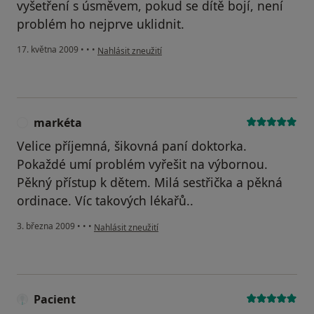
vyšetření s úsměvem, pokud se dítě bojí, není
problém ho nejprve uklidnit.
podle názoru uživatele BlJando
17. května 2009
•
•
•
Nahlásit zneužití
markéta
M
Velice příjemná, šikovná paní doktorka.
Pokaždé umí problém vyřešit na výbornou.
Pěkný přístup k dětem. Milá sestřička a pěkná
ordinace. Víc takových lékařů..
podle názoru uživatele markéta
3. března 2009
•
•
•
Nahlásit zneužití
Pacient