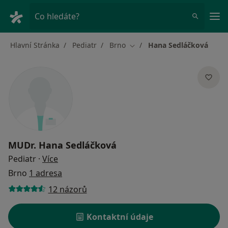
Hla
Co hledáte?
Hlavní Stránka
Pediatr
Brno
Hana Sedláčková
Změna města
MUDr.
Hana Sedláčková
o specializacích
Pediatr
·
Více
Brno
1 adresa
12 názorů
Kontaktní údaje