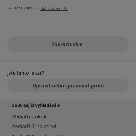
podle názoru uživatele Pacient
27. ledna 2009
•
•
•
Nahlásit zneužití
Zobrazit více
výše uvedené názory
Jste tento lékař?
Upravit nebo spravovat profil
Související vyhledávání
Pediatři v okolí
Pediatři Brno-střed