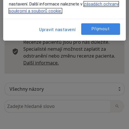
nastavení. Další informace naleznete v
zásadách ochrany
soukromí a souborů cookie.
12 názorů
Přijmout
Upravit nastavení
Recenze pacientů jsou pro nás důležité.
Specialisté nemají možnost zaplatit za
odstranění nebo změnu recenze pacienta.
Další informace o názorech
Další informace.
Hledejte v názorech