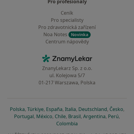
Pro profesionály
Ceník
Pro specialisty
Pro zdravotnická zařízení
Noa Notes
Novinka
Centrum nápovědy
Kontakt
ZnamyLekar - Hlavní stránka
ZnanyLekarz Sp. z o.o.
ul. Kolejowa 5/7
01-217 Warszawa, Polska
se otevře v nové záložce
se otevře v nové záložce
se otevře v nové záložce
se otevře v nové záložce
se otevře v 
se o
Polska
,
Türkiye
,
España
,
Italia
,
Deutschland
,
Česko
,
se otevře v nové záložce
se otevře v nové záložce
se otevře v nové záložce
se otevře v nové záložc
se otevře v 
se ote
Portugal
,
México
,
Chile
,
Brasil
,
Argentina
,
Perú
,
se otevře v nové záložce
Colombia