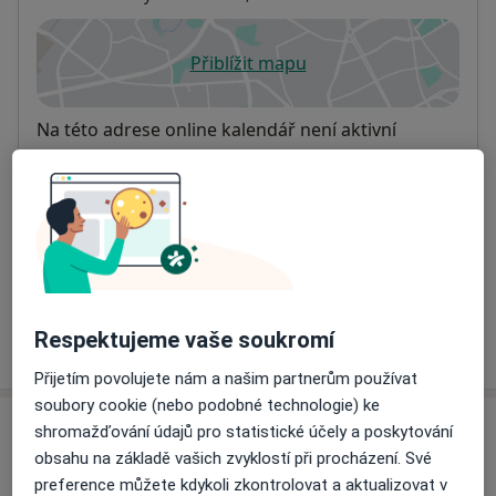
Přiblížit mapu
se otevře v nové záložce
Dostupnost
Na této adrese online kalendář není aktivní
Co mám v takové situaci udělat?
Způsoby platby (soukromé návštěvy)
Na teto adrese lékař přijímá pacienty na pojišťovnu
Detaily
Respektujeme vaše soukromí
Více
o adrese
Přijetím povolujete nám a našim partnerům používat
soubory cookie (nebo podobné technologie) ke
shromažďování údajů pro statistické účely a poskytování
Názory
obsahu na základě vašich zvyklostí při procházení. Své
preference můžete kdykoli zkontrolovat a aktualizovat v
Přidejte svůj názor