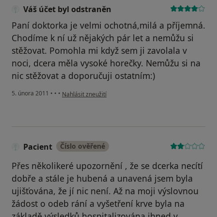
Váš účet byl odstraněn
Paní doktorka je velmi ochotná,milá a příjemná.
Chodíme k ní už nějakých pár let a nemůžu si
stěžovat. Pomohla mi když sem ji zavolala v
noci, dcera měla vysoké horečky. Nemůžu si na
nic stěžovat a doporučuji ostatním:)
podle názoru uživatele Váš účet byl odstraněn
5. února 2011
•
•
•
Nahlásit zneužití
Pacient
Číslo ověřené
Přes několikeré upozornění , že se dcerka necítí
dobře a stále je hubená a unavená jsem byla
ujišťována, že jí nic není. Až na moji výslovnou
žádost o odeb rání a vyšetření krve byla na
základě výsledků hospitalizována ihned v