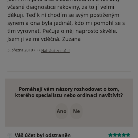
včasné diagnostice rakoviny, za to jí velmi
děkuji. Teď k ní chodím se svým postiženým
synem a ona byla jediná!, kdo mi pomohl se s
tím vyrovnat. Pečuje o něj naprosto skvěle.
Jsem jí velmi vděčná. Zuzana
podle názoru uživatele Pacient
5. března 2010
•
•
•
Nahlásit zneužití
Pomáhají vám názory rozhodovat o tom,
kterého specialistu nebo ordinaci navštívit?
Ano
Ne
Váš účet byl odstraněn