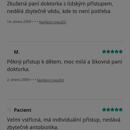
Zkušená paní doktorka s lidským přístupem,
nedělá zbytečně vědu, kde to není potřeba.
podle názoru uživatele Pacient
14. února 2009
•
•
•
Nahlásit zneužití
M.
M
Pěkný přístup k dětem, moc milá a šikovná paní
doktorka.
podle názoru uživatele M.
2. února 2009
•
•
•
Nahlásit zneužití
Pacient
Velmi vstřícná, má individuální přístup, nedává
zbytečně antobiotika.