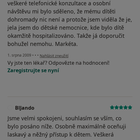
veškeré telefonické konzultace a osobní
návštěvu mi bylo sděleno, že mému dítěti
dohromady nic není a protože jsem viděla že je,
jela jsem do dětské nemocnice, kde bylo dítě
okamžitě hospitalizováno. Takže já doporučit
bohužel nemohu. Markéta.
podle názoru uživatele MM
1. srpna 2009
•
•
•
Nahlásit zneužití
Vy jste ten lékař? Odpovězte na hodnocení!
Zaregistrujte se nyní
BlJando
B
Jsme velmi spokojeni, souhlasím se vším, co
bylo posáno níže. Osobně maximálně oceňuji
laskavý a něžný přístup k dětem. Veškerá