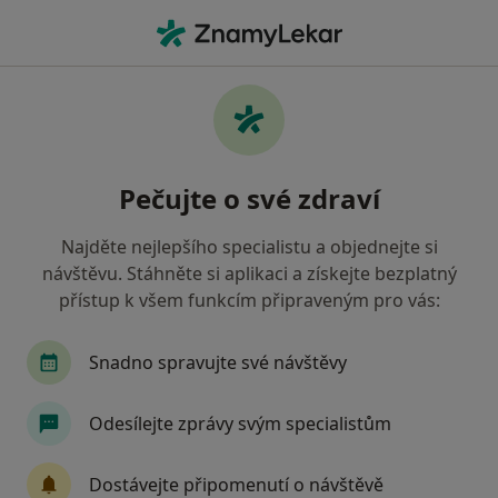
Hla
Gynekolog
Filtry
Mapa
Gynekolog
Pečujte o své zdraví
Jak řadíme výsledky vyhledávání?
Najděte nejlepšího specialistu a objednejte si
návštěvu. Stáhněte si aplikaci a získejte bezplatný
Vyberte město, ve kterém hledáte specialistu
přístup k všem funkcím připraveným pro vás:
Praha
Brno
Ostrava
Plzeň
Olom
Snadno spravujte své návštěvy
Odesílejte zprávy svým specialistům
Dostávejte připomenutí o návštěvě