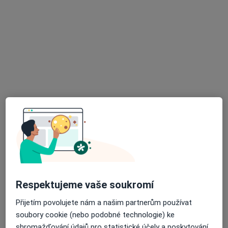
MUDr. Hynek Kudělka
·
Více
Gynekolog
63 názorů
Adresa 1
Adresa 2
Adresa 3
Adresa 4
Zakladatelská 22/975, Karviná
•
Mapa
Gynet AH s.r.o.,
Tento specialista nenabízí online rezervaci termínu na této adrese.
Rezervovat termín
Respektujeme vaše soukromí
Přijetím povolujete nám a našim partnerům používat
soubory cookie (nebo podobné technologie) ke
shromažďování údajů pro statistické účely a poskytování