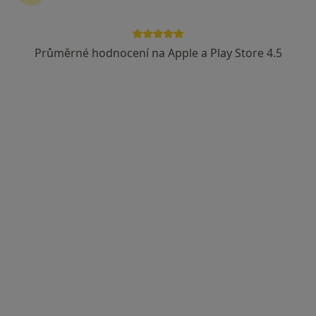
Průměrné hodnocení na Apple a Play Store 4.5
MUDr. Marie Charvátová
Gynekolog
66 názorů
Nopova 41, Brno
•
Mapa
Privátní gynekologická ambulance
Tento specialista nenabízí online rezervaci termínu na této adrese.
Rezervovat termín