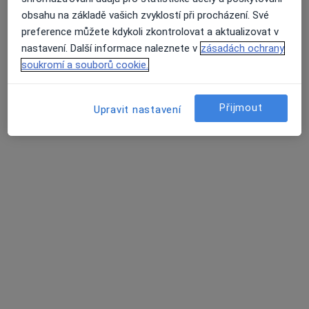
obsahu na základě vašich zvyklostí při procházení. Své
preference můžete kdykoli zkontrolovat a aktualizovat v
nastavení. Další informace naleznete v
zásadách ochrany
MUDr. Fara Mc Bride, GP, MBA, DBA
soukromí a souborů cookie.
·
Více
Gynekolog
114 názorů
Přijmout
Upravit nastavení
Adresa 1
Adresa 2
Online
Havířská 566 (pěší zóna-CENTRUM), Kladno 1, Kladno
•
Mapa
SHAYNA ROSE
Tento specialista nenabízí online rezervaci termínu na této adrese.
Rezervovat termín