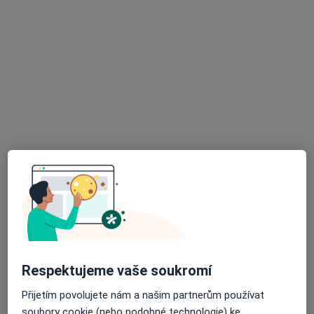
MUDr. Milan Lichnovský
Zubař
18 názorů
Eliášova 19, Praha
•
Mapa
Praktické zubní lékařství
Tento specialista nenabízí online rezervaci termínu na této adrese.
Rezervovat termín
Respektujeme vaše soukromí
MUDr. Zdeněk Kovář
Přijetím povolujete nám a našim partnerům používat
Zubař
soubory cookie (nebo podobné technologie) ke