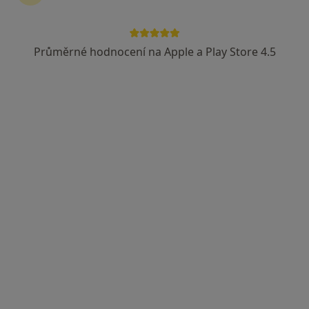
Průměrné hodnocení na Apple a Play Store 4.5
MUDr. Miroslav Šafařík
Zubař
20 názorů
Uruguayská 3/272, Praha
•
Mapa
Zubní ordinace
Tento specialista nenabízí online rezervaci termínu na této adrese.
Rezervovat termín