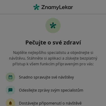
Hla
Zubař • Praha, hl město Praha
Filtry
Mapa
Zubař Praha
Pečujte o své zdraví
Jak řadíme výsledky vyhledávání?
Najděte nejlepšího specialistu a objednejte si
návštěvu. Stáhněte si aplikaci a získejte bezplatný
Jakou pojišťovnu máte?
přístup k všem funkcím připraveným pro vás:
Všeobecná zdravotní pojišťovna
Zdravotní poj
Snadno spravujte své návštěvy
Odesílejte zprávy svým specialistům
Dostávejte připomenutí o návštěvě