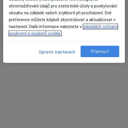
46 názorů
shromažďování údajů pro statistické účely a poskytování
obsahu na základě vašich zvyklostí při procházení. Své
náměstí Winstona Churchilla 1800/2, Praha
•
Mapa
preference můžete kdykoli zkontrolovat a aktualizovat v
Praktický lékař - stomatolog
nastavení. Další informace naleznete v
zásadách ochrany
Tento specialista nenabízí online rezervaci termínu na této adrese.
soukromí a souborů cookie.
Rezervovat termín
Přijmout
Upravit nastavení
MUDr. Vladimír Miřácký
Zubař
1 názor