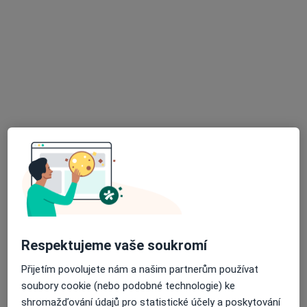
IKdental s.r.o.
Zubař
59 názorů
Plaňanská 573/1, Praha
•
Mapa
IKdental s.r.o.
Vstupní vyšetření
Hrazeno pojišťovnou
Více
lékař Iryna
MDDr. Andrea
Kuznetsova
Jagnešáková
Zubař
Zubař
Respektujeme vaše soukromí
Tato klinika nemá specialisty s dostupnými termíny v online kalendáři
Přijetím povolujete nám a našim partnerům používat
Zobrazit profil
soubory cookie (nebo podobné technologie) ke
shromažďování údajů pro statistické účely a poskytování