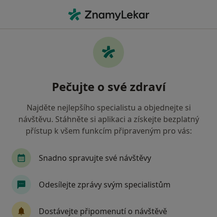
Hla
Zubař • Prague 10, Praha, hl město Praha
Filtry
Mapa
Zubař, Prague 10, Praha
Pečujte o své zdraví
Jak řadíme výsledky vyhledávání?
Najděte nejlepšího specialistu a objednejte si
návštěvu. Stáhněte si aplikaci a získejte bezplatný
Jakou pojišťovnu máte?
přístup k všem funkcím připraveným pro vás:
Všeobecná zdravotní pojišťovna
Zdravotní poj
Snadno spravujte své návštěvy
Odesílejte zprávy svým specialistům
Dostávejte připomenutí o návštěvě