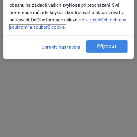
obsahu na základě vašich zvyklostí při procházení. Své
preference můžete kdykoli zkontrolovat a aktualizovat v
nastavení. Další informace naleznete v
zásadách ochrany
soukromí a souborů cookie.
Přijmout
Upravit nastavení
MDDr. Mohammad Alhabbal
·
Více
Zubař, Stomatochirurg
38 názorů
Sokolská 1662/35, Praha
•
Mapa
Laila Clinic
Tento specialista nenabízí online rezervaci termínu na této adrese.
Rezervovat termín