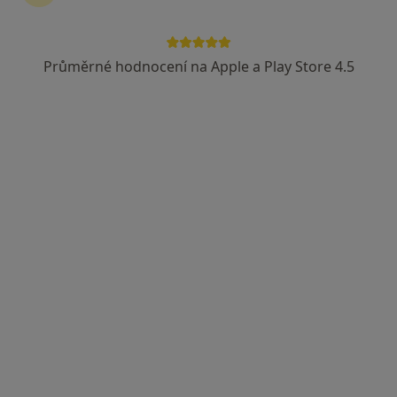
Průměrné hodnocení na Apple a Play Store 4.5
lékař Maryana Kovalchuk
·
Více
Zubař
730 názorů
Na Poříčním právu 376/1, Praha
•
Mapa
HOLISTIC DENTAL AND PHYSIO CENTRE s.r.o.
Tento specialista nenabízí online rezervaci termínu na této adrese.
Rezervovat termín