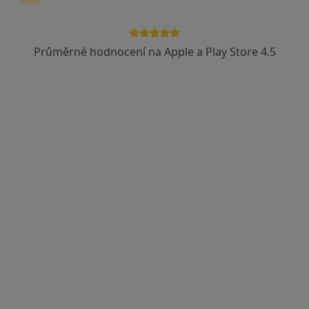
Průměrné hodnocení na Apple a Play Store 4.5
lékař Kateryna Piven
·
Více
Zubař
227 názorů
Generála Janouška 18/844, Praha
•
Mapa
CHYVEDENT s.r.o.
Bělení zubů
od 5 000 kč
Tento specialista nenabízí online rezervaci termínu na této adrese.
Rezervovat termín