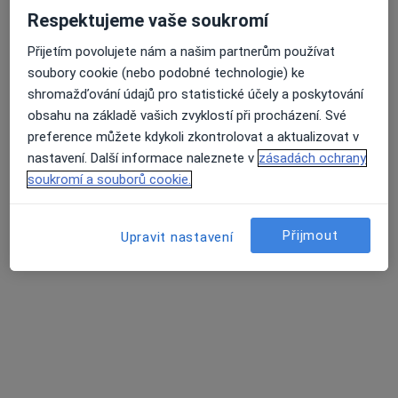
Zubní vyšetření
od 1 000 kč
Respektujeme vaše soukromí
Tento specialista nenabízí online rezervaci termínu na této adrese.
Přijetím povolujete nám a našim partnerům používat
Rezervovat termín
soubory cookie (nebo podobné technologie) ke
shromažďování údajů pro statistické účely a poskytování
obsahu na základě vašich zvyklostí při procházení. Své
preference můžete kdykoli zkontrolovat a aktualizovat v
nastavení. Další informace naleznete v
zásadách ochrany
soukromí a souborů cookie.
Přijmout
Upravit nastavení
MDDr. Andrea Jagnešáková
·
Více
Zubař
20 názorů
Plaňanská 573/1, Praha
•
Mapa
IKdental s.r.o.
Bělení zubů
7 000 Kč