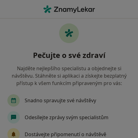
Hla
Zubař • Prague 19, Praha, hl město Praha
Filtry
Mapa
Zubař, Prague 19, Praha
Pečujte o své zdraví
Jak řadíme výsledky vyhledávání?
Najděte nejlepšího specialistu a objednejte si
návštěvu. Stáhněte si aplikaci a získejte bezplatný
Jakou pojišťovnu máte?
přístup k všem funkcím připraveným pro vás:
Všeobecná zdravotní pojišťovna
Zdravotní poj
Snadno spravujte své návštěvy
Odesílejte zprávy svým specialistům
Dostávejte připomenutí o návštěvě