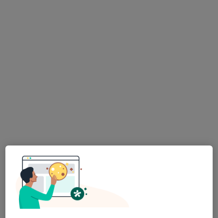
HOLISTIC DENTAL AND PHYSIO CENTRE s.r.o.
Tento specialista nenabízí online rezervaci termínu na této adrese.
Rezervovat termín
MDDr. Ganna Morozova
·
Více
Zubař
319 názorů
Lupáčova 864/18, Praha
•
Mapa
MODESTO, moderní stomatologie