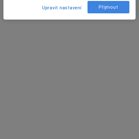
Přijmout
Upravit nastavení
Budějovická 778/3a, Praha
•
Mapa
UroKlinikum s.r.o. - Urologická ambulance Praha
Tento specialista nenabízí online rezervaci termínu na této adrese.
Rezervovat termín
MUDr. Pavel Svoboda
·
Více
Urolog
Adresa 1
Adresa 2