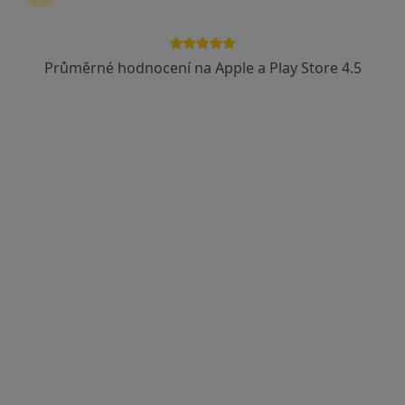
Průměrné hodnocení na Apple a Play Store 4.5
MUDr. Katarína Friedová
·
Více
Urolog
54 názorů
Kubánské nám. 15, Praha
•
Mapa
Urologie Vršovice
Tento specialista nenabízí online rezervaci termínu na této adrese.
Rezervovat termín