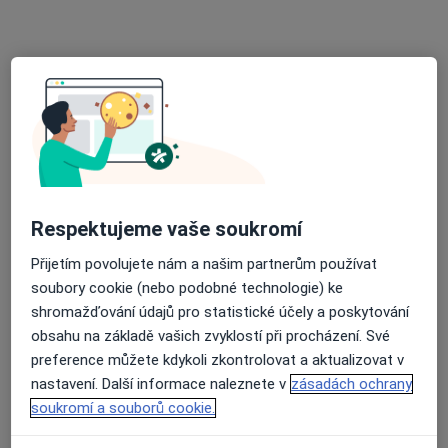
UNICARE MEDICAL CENTER s.r.o.
·
Více
Urolog, Dentální hygienistka, hygienista, Dermatolog
Na Dlouhém lánu 11/563, Praha 6
•
Mapa
UNICARE MEDICAL CENTER s.r.o.
Tato klinika nemá specialisty s dostupnými termíny v online kalendáři
Zobrazit profil
Respektujeme vaše soukromí
Přijetím povolujete nám a našim partnerům používat
soubory cookie (nebo podobné technologie) ke
shromažďování údajů pro statistické účely a poskytování
obsahu na základě vašich zvyklostí při procházení. Své
preference můžete kdykoli zkontrolovat a aktualizovat v
nastavení. Další informace naleznete v
zásadách ochrany
MUDr. Josef Stolz
soukromí a souborů cookie.
·
Více
Urolog
11 názorů