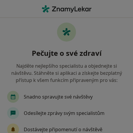
Hla
Urolog • Praha, hl město Praha
Filtry
Mapa
Urolog Praha
Pečujte o své zdraví
Jak řadíme výsledky vyhledávání?
Najděte nejlepšího specialistu a objednejte si
návštěvu. Stáhněte si aplikaci a získejte bezplatný
Jakou pojišťovnu máte?
přístup k všem funkcím připraveným pro vás:
Všeobecná zdravotní pojišťovna
Zdravotní poj
Snadno spravujte své návštěvy
Odesílejte zprávy svým specialistům
Dostávejte připomenutí o návštěvě