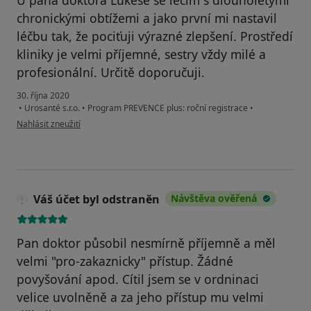
chronickými obtížemi a jako první mi nastavil
léčbu tak, že pociťuji výrazné zlepšení. Prostředí
kliniky je velmi příjemné, sestry vždy milé a
profesionální. Určitě doporučuji.
30. října 2020
•
Urosanté s.r.o.
•
Program PREVENCE plus: roční registrace
•
podle názoru uživatele Váš účet byl odstraněn
Nahlásit zneužití
Váš účet byl odstraněn
Návštěva ověřená
Pan doktor působil nesmírně příjemně a měl
velmi "pro-zakaznicky" přístup. Žádné
povyšování apod. Cítil jsem se v ordninaci
velice uvolněně a za jeho přístup mu velmi