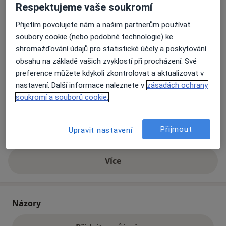
programu
Respektujeme vaše soukromí
Adresa
Přijetím povolujete nám a našim partnerům používat
● 50% sleva na nadstandardní diagnostické
Urosanté s.r.o.
soubory cookie (nebo podobné technologie) ke
výkony/metody (endoskopické a urodynamické
Želetavská 5/1447,
Praha
140 00
shromažďování údajů pro statistické účely a poskytování
vyšetření, cytologické vyšetření moči)
obsahu na základě vašich zvyklostí při procházení. Své
preference můžete kdykoli zkontrolovat a aktualizovat v
Přiblížit mapu
se otevře v nové záložce
nastavení. Další informace naleznete v
zásadách ochrany
soukromí a souborů cookie.
Dostupnost
Na této adrese online kalendář není aktivní
Co mám v takové situaci udělat?
Přijmout
Upravit nastavení
Více
o adrese
Názory