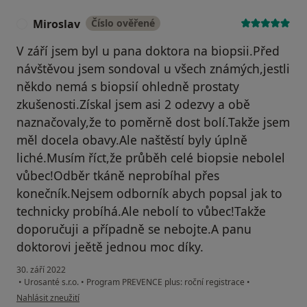
Miroslav
Číslo ověřené
M
V září jsem byl u pana doktora na biopsii.Před
návštěvou jsem sondoval u všech známých,jestli
někdo nemá s biopsií ohledně prostaty
zkušenosti.Získal jsem asi 2 odezvy a obě
naznačovaly,že to poměrně dost bolí.Takže jsem
měl docela obavy.Ale naštěstí byly úplně
liché.Musím říct,že průběh celé biopsie nebolel
vůbec!Odběr tkáně neprobíhal přes
konečník.Nejsem odborník abych popsal jak to
technicky probíhá.Ale nebolí to vůbec!Takže
doporučuji a případně se nebojte.A panu
doktorovi jeětě jednou moc díky.
30. září 2022
•
Urosanté s.r.o.
•
Program PREVENCE plus: roční registrace
•
podle názoru uživatele Miroslav
Nahlásit zneužití