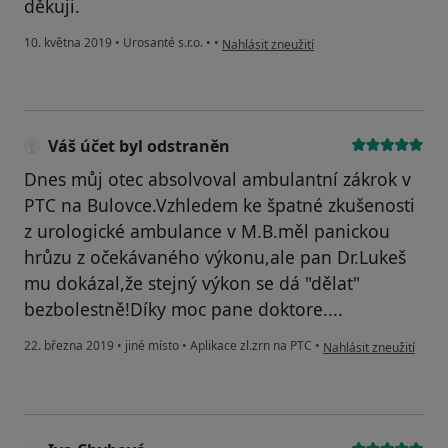
děkuji.
podle názoru uživatele Váš účet byl odst
10. května 2019
•
Urosanté s.r.o.
•
•
Nahlásit zneužití
Váš účet byl odstraněn
Dnes můj otec absolvoval ambulantní zákrok v
PTC na Bulovce.Vzhledem ke špatné zkušenosti
z urologické ambulance v M.B.měl panickou
hrůzu z očekávaného výkonu,ale pan Dr.Lukeš
mu dokázal,že stejný výkon se dá "dělat"
bezbolestně!Díky moc pane doktore....
podle názoru uživatele
22. března 2019
•
jiné místo
•
Aplikace zl.zrn na PTC
•
Nahlásit zneužití