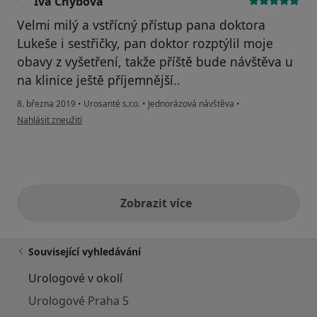
Iva Chybová
I
Velmi milý a vstřícný přístup pana doktora
Lukeše i sestřičky, pan doktor rozptýlil moje
obavy z vyšetření, takže příště bude návštěva u
na klinice ještě příjemnější..
8. března 2019
•
Urosanté s.r.o.
•
Jednorázová návštěva
•
podle názoru uživatele Iva Chybová
Nahlásit zneužití
Zobrazit více
výše uvedené názory
Související vyhledávání
Urologové v okolí
Urologové Praha 5