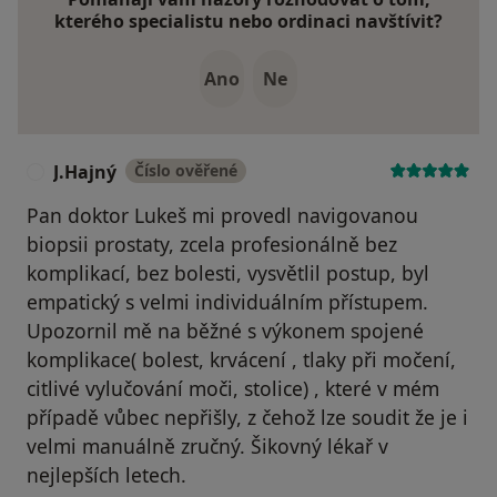
kterého specialistu nebo ordinaci navštívit?
Ano
Ne
J.Hajný
Číslo ověřené
J
Pan doktor Lukeš mi provedl navigovanou
biopsii prostaty, zcela profesionálně bez
komplikací, bez bolesti, vysvětlil postup, byl
empatický s velmi individuálním přístupem.
Upozornil mě na běžné s výkonem spojené
komplikace( bolest, krvácení , tlaky při močení,
citlivé vylučování moči, stolice) , které v mém
případě vůbec nepřišly, z čehož lze soudit že je i
velmi manuálně zručný. Šikovný lékař v
nejlepších letech.