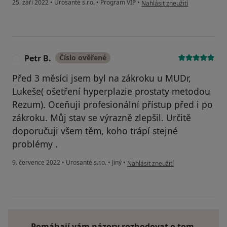
podle názoru uživatele Venuš
25. září 2022
•
Urosanté s.r.o.
•
Program VIP
•
Nahlásit zneužití
Petr B.
Číslo ověřené
P
Před 3 měsíci jsem byl na zákroku u MUDr,
Lukeše( ošetření hyperplazie prostaty metodou
Rezum). Oceňuji profesionální přístup před i po
zákroku. Můj stav se výrazně zlepšil. Určitě
doporučuji všem těm, koho trápí stejné
problémy .
podle názoru uživatele Petr B.
9. července 2022
•
Urosanté s.r.o.
•
Jiný
•
Nahlásit zneužití
Pomáhají vám názory rozhodovat o tom,