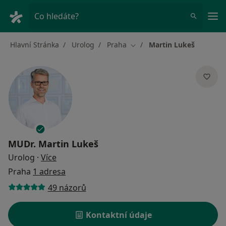
Hla
Co hledáte?
Hlavní Stránka
Urolog
Praha
Martin Lukeš
Změna města
MUDr.
Martin Lukeš
o specializacích
Urolog
·
Více
Praha
1 adresa
49 názorů
Kontaktní údaje