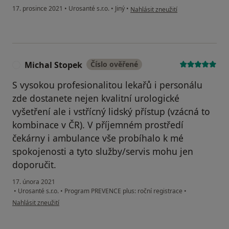
podle názoru uživatele J.Hajný
17. prosince 2021
•
Urosanté s.r.o.
•
Jiný
•
Nahlásit zneužití
Michal Stopek
Číslo ověřené
M
S vysokou profesionalitou lekařů i personálu
zde dostanete nejen kvalitní urologické
vyšetření ale i vstřícný lidský přístup (vzácná to
kombinace v ČR). V příjemném prostředí
čekárny i ambulance vše probíhalo k mé
spokojenosti a tyto služby/servis mohu jen
doporučit.
17. února 2021
•
Urosanté s.r.o.
•
Program PREVENCE plus: roční registrace
•
podle názoru uživatele Michal Stopek
Nahlásit zneužití