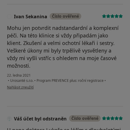
Ivan Sekanina
Číslo ověřené
I
Mohu jen potvrdit nadstandardní a komplexní
péči. Na této klinice si vždy připadám jako
klient. Zkušení a velmi ochotní lékaři i sestry.
Veškeré úkony mi byly trpělivě vysvětleny a
vždy mi vyšli vstříc s ohledem na moje časové
možnosti.
22. ledna 2021
•
Urosanté s.r.o.
•
Program PREVENCE plus: roční registrace
•
podle názoru uživatele Ivan Sekanina
Nahlásit zneužití
Váš účet byl odstraněn
Číslo ověřené
U pana doktora Lukeše se léčím s dlouholetými