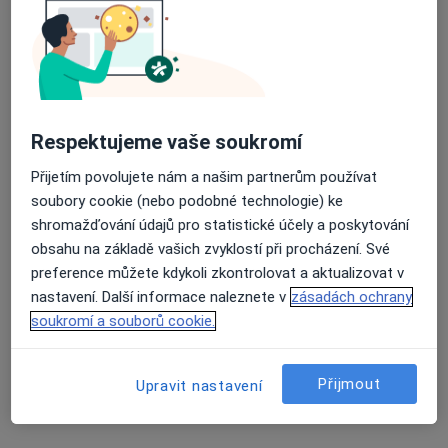
MUDr. Květoslav Novák, FEBU
·
Více
Urolog
10 názorů
Adresa 1
Adresa 2
Respektujeme vaše soukromí
Přijetím povolujete nám a našim partnerům používat
Wilsonova 301/10, Praha
•
Mapa
soubory cookie (nebo podobné technologie) ke
URO MEDICO
shromažďování údajů pro statistické účely a poskytování
Biopsie prostaty
od 3 000 kč
obsahu na základě vašich zvyklostí při procházení. Své
preference můžete kdykoli zkontrolovat a aktualizovat v
Tento specialista nenabízí online rezervaci termínu na této adrese.
nastavení. Další informace naleznete v
zásadách ochrany
Rezervovat termín
soukromí a souborů cookie.
Přijmout
Upravit nastavení