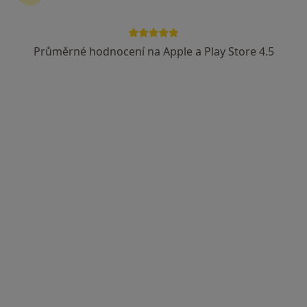
Průměrné hodnocení na Apple a Play Store 4.5
MUDr. Veronika Kaliská Šturcová, FEBU
·
Více
Urolog
10 názorů
Wilsonova 301/10, Praha
•
Mapa
URO MEDICO
Cystoskopie
od 3 000 kč
Tento specialista nenabízí online rezervaci termínu na této adrese.
Rezervovat termín