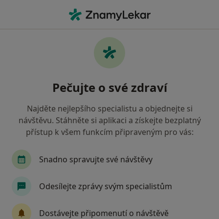
Hla
Urolog • Prague 4, Praha, hl město Praha
Filtry
Mapa
Urolog, Prague 4, Praha
Pečujte o své zdraví
Jak řadíme výsledky vyhledávání?
Najděte nejlepšího specialistu a objednejte si
návštěvu. Stáhněte si aplikaci a získejte bezplatný
Jakou pojišťovnu máte?
přístup k všem funkcím připraveným pro vás:
Všeobecná zdravotní pojišťovna
Zdravotní poj
Snadno spravujte své návštěvy
Odesílejte zprávy svým specialistům
Dostávejte připomenutí o návštěvě