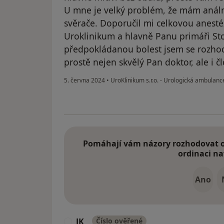
U mne je velký problém, že mám análn
svěrače. Doporučil mi celkovou anestéz
Uroklinikum a hlavně Panu primáři Stol
předpokládanou bolest jsem se rozhodl
prostě nejen skvělý Pan doktor, ale i č
5. června 2024
•
UroKlinikum s.r.o. - Urologická ambulan
Pomáhají vám názory rozhodovat o 
ordinaci na
Ano
JK
Číslo ověřené
J