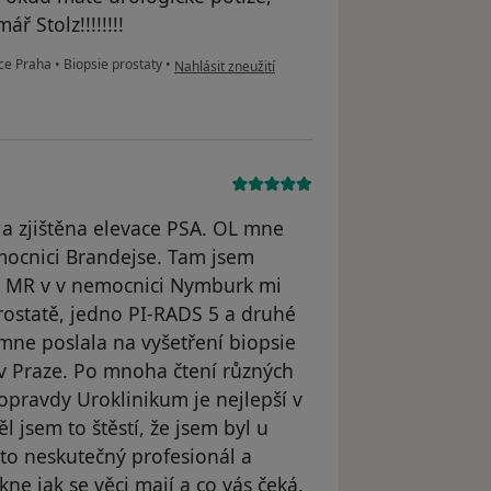
 Stolz!!!!!!!!
podle názoru uživatele Jan Burget
nce Praha
•
Biopsie prostaty
•
Nahlásit zneužití
la zjištěna elevace PSA. OL mne
emocnici Brandejse. Tam jsem
o MR v v nemocnici Nymburk mi
rostatě, jedno PI-RADS 5 a druhé
mne poslala na vyšetření biopsie
 v Praze. Po mnoha čtení různých
doopravdy Uroklinikum je nejlepší v
 jsem to štěstí, že jsem byl u
 to neskutečný profesionál a
ne jak se věci mají a co vás čeká.