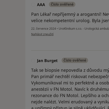
AAA
Číslo ověřené
A
Pan Lékař nepříjemný a arogantní! N
velice nekompetentní urolog. Byla jse
22. července 2024
•
UroKlinikum s.r.o. - Urologická ambu
podle názoru uživatele AAA
Nahlásit zneužití
Jan Burget
Číslo ověřené
J
Tak se biopsie nepovedla z důvodu m
Pan primář nechtěl riskovat nebezpečn
Vykomunikoval mi to perfektně a osobn
anestézii v FN Motol. Navíc k druhému
rezonance do FN Motol. Lepšího a och
nejde nalézt. Velmi erudovaný a vynika
a upřímný přístup je silně uklidňující