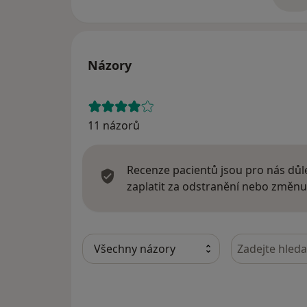
o 
Názory
11 názorů
Recenze pacientů jsou pro nás důle
zaplatit za odstranění nebo změnu
Hledejte v ná