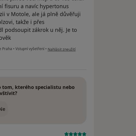
í fisuru a navíc hypertonus
ii v Motole, ale já plně důvěřuji
zovi, takže i přes
 podsoupit zákrok u něj. Je to
lověk
podle názoru uživatele Jan Burget
ce Praha
•
Vstupní vyšetření
•
Nahlásit zneužití
tom, kterého specialistu nebo
vštívit?
Ne