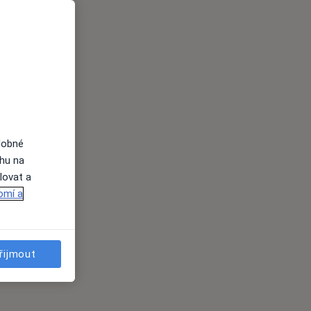
dobné
ahu na
lovat a
omí a
řijmout