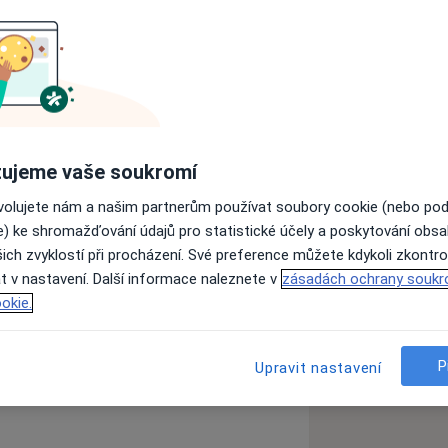
cepční naší kliniky a najít s Vámi
ujeme vaše soukromí
arlovy v Praze ukončil promocí v roce
l na Urologické klinice Všeobecné
ovolujete nám a našim partnerům používat soubory cookie (nebo po
il atestaci prvního stupně a v roce
e) ke shromažďování údajů pro statistické účely a poskytování obs
d roku 2002 se účasnil výuky studentů
ich zvyklostí při procházení. Své preference můžete kdykoli zkontro
stenta.
t v nastavení. Další informace naleznete v
zásadách ochrany soukr
okie.
zkušenostech
ké klinice FN Motol.
P
Upravit nastavení
ntní urologické praxe se zaměřením