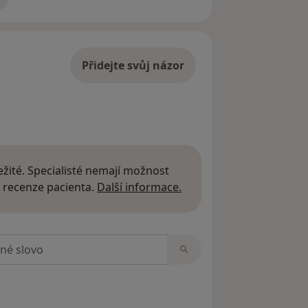
adrese
Přidejte svůj názor
žité. Specialisté nemají možnost
Další informace o názor
 recenze pacienta.
Další informace.
zorech