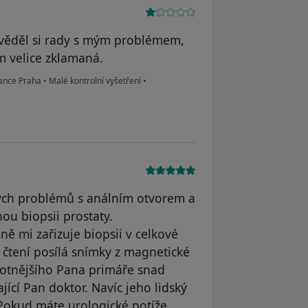
evěděl si rady s mým problémem,
m velice zklamaná.
lance Praha
•
Malé kontrolní vyšetření
•
ých problémů s análním otvorem a
ou biopsii prostaty.
ě mi zařizuje biopsii v celkové
 čtení posílá snímky z magnetické
otnějšího Pana primáře snad
jící Pan doktor. Navíc jeho lidský
. Pokud máte urologické potíže,