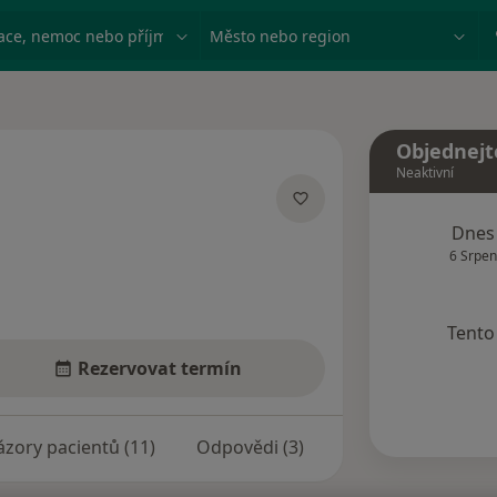
ace, nemoc nebo příjmení
Město nebo region
Objednejt
Neaktivní
cích
Dnes
6 Srpen
Tento 
Rezervovat termín
zory pacientů (11)
Odpovědi (3)