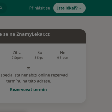
Přihlásit se
Jste lékař?
e se na ZnamyLekar.cz
Zítra
So
Ne
Po
Út
7 Srpen
8 Srpen
9 Srpen
10 Srpen
11 Srp
specialista nenabízí online rezervaci
termínu na této adrese.
Rezervovat termín