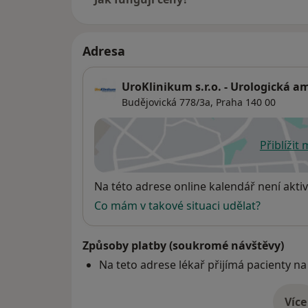
Je spoluautorem více než 20 přednášek a ř
doma i v zahraničí.
Je členem České urologické společnosti a E
Adresa
(Euopean Association of Urology). Pravide
kongresů a seminářů.
UroKlinikum s.r.o. - Urologická 
Budějovická 778/3a,
Praha
140 00
Přiblížit
se
Dostupnost
Na této adrese online kalendář není aktiv
Co mám v takové situaci udělat?
Způsoby platby (soukromé návštěvy)
Na teto adrese lékař přijímá pacienty na
Více