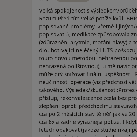
Velká spokojenost s výsledkem/průbě
Rezum:Před tím velké potíže kvůli BHP
popisované problémy, včetně i jiných/
popisovat..), medikace způsobovala z
(zdůraznění arytmie, motání hlavy) a 
dlouhotrvající neléčený LUTS poškozu
touto novou metodou, nehrazenou poji
nehrazená pojišťovnou), u mě navíc pr
může prý snižovat finální úspěšnost...
neúčinnosti operace (viz předchozí vět
takového. Výsledek/zkušenosti:Profesio
přístup, rekonvalescence zcela bez pr
zlepšení oproti předchozímu stavu(vzhl
cca po 2 měsících stav téměř jak ve 20
cca 6x a žádné výraznější potíže. I kd
letech opakovat (jakože studie říkají 