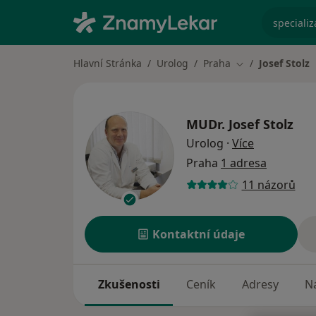
specializ
Hlavní Stránka
Urolog
Praha
Josef Stolz
Změna města
MUDr.
Josef Stolz
o specializa
Urolog
·
Více
Praha
1 adresa
11 názorů
Kontaktní údaje
Zkušenosti
Ceník
Adresy
Ná