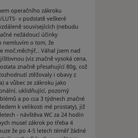
hem operačního zákroku
/LUTS- v podstatě veškeré
vzdáleně souvisejících (nebudu
načné nežádoucí účinky
to nemluvím o tom, že
je moč.měchýř... Váhal jsem nad
šťovnou (viz značně vysoká cena,
ostata značně přesahující 80g, což
Rozhodnutí ztěžovaly i obavy z
a) a vůbec ze zákroku jako
nální, uklidňující, pozorný
oblémů a po cca 3 týdnech značné
edem k velikosti mé prostaty), již
 letech - návštěva WC za 24 hodin
ybych musel zákrok po třeba 4
pouze že po 4-5 letech téměř žádné