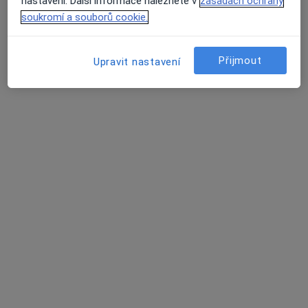
nastavení. Další informace naleznete v
zásadách ochrany
22 názorů
soukromí a souborů cookie.
Stamicova 21/1968,, Praha
•
Mapa
Poliklinika DAM s.r.o.
Přijmout
Upravit nastavení
Tento specialista nenabízí online rezervaci termínu na této adrese.
Rezervovat termín
MUDr. Ivana Kubrová
Internista, Endokrinolog
22 názorů