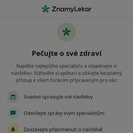
Hla
Internista • Praha 13, Praha, hl město Praha
Filtry
Mapa
Internista, Praha 13, Praha
Pečujte o své zdraví
Jak řadíme výsledky vyhledávání?
Najděte nejlepšího specialistu a objednejte si
návštěvu. Stáhněte si aplikaci a získejte bezplatný
Jakou pojišťovnu máte?
přístup k všem funkcím připraveným pro vás:
Všeobecná zdravotní pojišťovna
Zdravotní poj
Snadno spravujte své návštěvy
Odesílejte zprávy svým specialistům
Dostávejte připomenutí o návštěvě