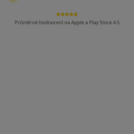
Průměrné hodnocení na Apple a Play Store 4.5
OG Medical Centre s.r.o.
·
Více
Internista, Dermatolog, Gynekolog
8 názorů
Vodičkova 699/30, Praha
•
Mapa
OG Medical Centre s.r.o.
Tato klinika nemá specialisty s dostupnými termíny v online kalendáři
Zobrazit profil