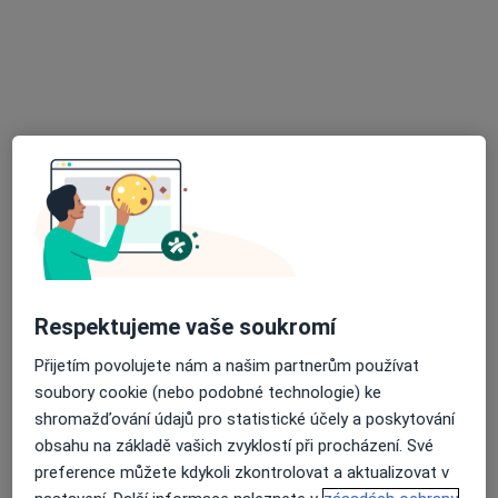
MUDr. Milena Fáčková
Internista, Praktický lékař
42 názorů
Na Florenci 1686/9, Praha
•
Mapa
Ordinace PL pro dospělé
Tento specialista nenabízí online rezervaci termínu na této adrese.
Rezervovat termín
Respektujeme vaše soukromí
Přijetím povolujete nám a našim partnerům používat
soubory cookie (nebo podobné technologie) ke
shromažďování údajů pro statistické účely a poskytování
obsahu na základě vašich zvyklostí při procházení. Své
MUDr. Oldřich Macharáček
preference můžete kdykoli zkontrolovat a aktualizovat v
Internista