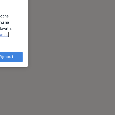
dobné
ahu na
lovat a
omí a
řijmout