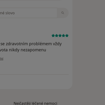
zorech
el se zdravotním problémem vždy
života nikdy nezapomenu
uživatele Váš účet byl odstraněn
ití
Nejčastěji léčené nemoci