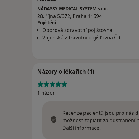
NÁDASSY MEDICAL SYSTEM s.r.o.
28. října 5/372, Praha 11594
Pojištění
Oborová zdravotní pojišťovna
Vojenská zdravotní pojišťovna ČR
Názory o lékařích (1)
1 názor
Recenze pacientů jsou pro nás dů
možnost zaplatit za odstranění
Další informace
Další informace.