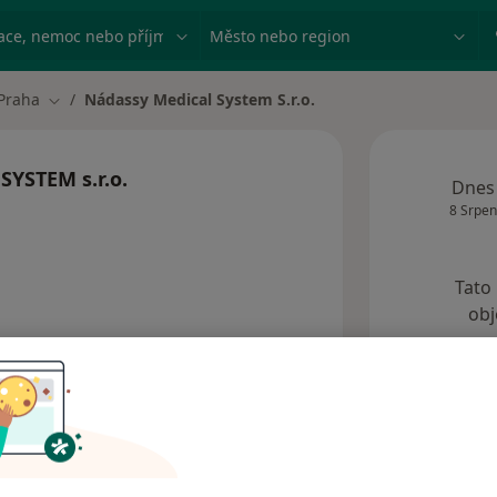
ace, nemoc nebo příjmení
Město nebo region
Praha
Nádassy Medical System S.r.o.
a města
Změna města
YSTEM s.r.o.
Dnes
8 Srpen
Tato
obj
Adresy
Názory