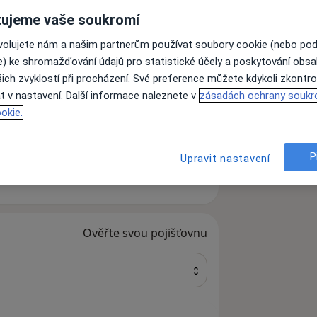
ujeme vaše soukromí
ovolujete nám a našim partnerům používat soubory cookie (nebo po
e) ke shromažďování údajů pro statistické účely a poskytování obs
ich zvyklostí při procházení. Své preference můžete kdykoli zkontro
t v nastavení. Další informace naleznete v
zásadách ochrany soukr
Hledejte jinou specializaci
okie.
P
Upravit nastavení
Ověřte svou pojišťovnu