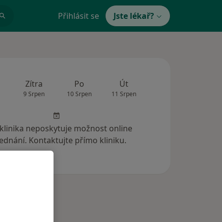
Přihlásit se
Jste lékař?
Zítra
Po
Út
St
Čt
9 Srpen
10 Srpen
11 Srpen
12 Srpen
13 Srp
 klinika neposkytuje možnost online
ednání. Kontaktujte přímo kliniku.