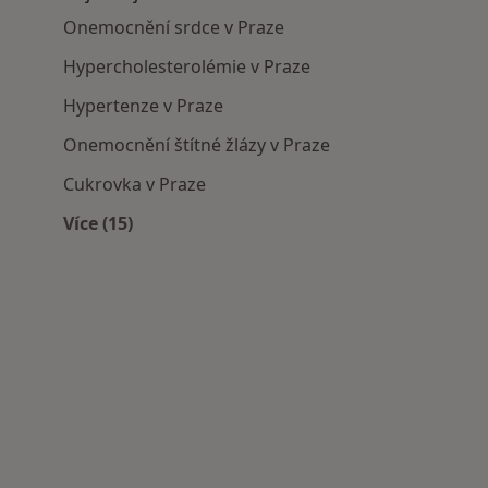
Onemocnění srdce v Praze
Hypercholesterolémie v Praze
Hypertenze v Praze
Onemocnění štítné žlázy v Praze
Cukrovka v Praze
Více (15)
Více v kategorii: Nejčastěji léčené nemoci
cká zařízení