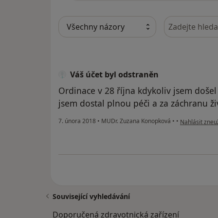
Hledejte v ná
Váš účet byl odstraněn
Ordinace v 28 října kdykoliv jsem doš
jsem dostal plnou péči a za záchranu 
podle názoru 
7. února 2018
•
MUDr. Zuzana Konopková
•
•
Nahlásit zneuž
Související vyhledávání
Doporučená zdravotnická zařízení