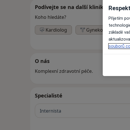
Podívejte se na další kliniky
Respekt
Koho hledáte?
Přijetím p
technologi
Kardiolog
Gynekolog
základě vaš
aktualizova
souborů co
O nás
Komplexní zdravotní péče.
Specialisté
Internista