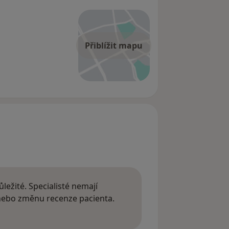
Přiblížit mapu
ležité. Specialisté nemají
 nebo změnu recenze pacienta.
 o názorech