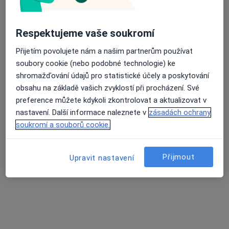
Respektujeme vaše soukromí
Přijetím povolujete nám a našim partnerům používat
soubory cookie (nebo podobné technologie) ke
shromažďování údajů pro statistické účely a poskytování
obsahu na základě vašich zvyklostí při procházení. Své
preference můžete kdykoli zkontrolovat a aktualizovat v
Dr. Liudmyla Ryboichuk
nastavení. Další informace naleznete v
zásadách ochrany
soukromí a souborů cookie.
·
Více
Zubař
10 názorů
Krškova 807/21, Praha
•
Mapa
Přijmout
Upravit nastavení
Zubní ordinace MilaDent
Bělení zubů
4 200 Kč
Tento specialista nenabízí online rezervaci termínu na této adrese.
Rezervovat termín