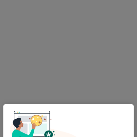
MDDr. Tereza Matějíčková
·
Více
Zubař
28 názorů
Brdlíkova 286/1c, Praha
•
Mapa
SoukupDent s.r.o
Bělení zubů
Cena nebyla přidána
Tento specialista nenabízí online rezervaci termínu na této adrese.
Rezervovat termín