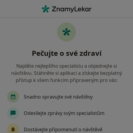
Hla
Bělení Zubů • Praha, hl město Praha
Filtry
• 1
Mapa
Bělení zubů Praha
Pečujte o své zdraví
Jak řadíme výsledky vyhledávání?
Najděte nejlepšího specialistu a objednejte si
návštěvu. Stáhněte si aplikaci a získejte bezplatný
Jakého specialistu hledáte?
přístup k všem funkcím připraveným pro vás:
Zubař
Dentální hygienistka, hygienista
S
Snadno spravujte své návštěvy
Odesílejte zprávy svým specialistům
Dostávejte připomenutí o návštěvě