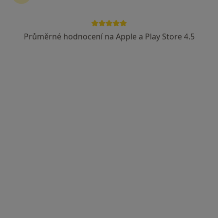
Průměrné hodnocení na Apple a Play Store 4.5
Nela Kozojedová
·
Více
Dentální hygienistka, hygienista
24 názorů
Vršovická 1214/75a, Praha
•
Mapa
Nela Kozojedová, DiS.- Dentální hygiena Dobrý skus
Bělení zubů
od 12 500 kč
Tento specialista nenabízí online rezervaci termínu na této adrese.
Rezervovat termín