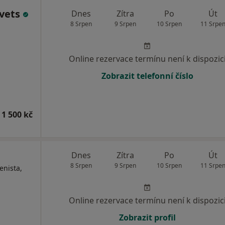
ovets
Dnes
Zítra
Po
Út
8 Srpen
9 Srpen
10 Srpen
11 Srpe
Online rezervace termínu není k dispozic
Zobrazit telefonní číslo
 1 500 kč
Dnes
Zítra
Po
Út
8 Srpen
9 Srpen
10 Srpen
11 Srpe
enista,
Online rezervace termínu není k dispozic
Zobrazit profil