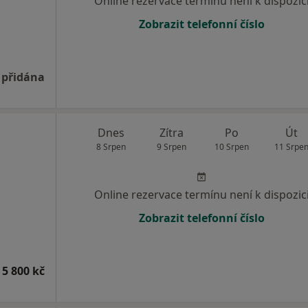
Online rezervace termínu není k dispozic
Zobrazit telefonní číslo
 přidána
Dnes
Zítra
Po
Út
8 Srpen
9 Srpen
10 Srpen
11 Srpe
Online rezervace termínu není k dispozic
Zobrazit telefonní číslo
 5 800 kč