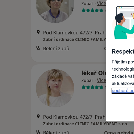
·
Více
Zubař
4 názory
Pod Klamovkou 472/7, Praha
•
Mapa
Zubní ordinace CLINIC FAMILYDENT s.r.o.
Bělení zubů
Cena nebyla
Respekt
Přijetím p
technologi
lékař Olena Rudi
základě vaš
·
Více
Zubař
aktualizova
39 názorů
souborů co
Pod Klamovkou 472/7, Praha
•
Mapa
Zubní ordinace CLINIC FAMILYDENT s.r.o.
Bělení zubů
Cena nebyla