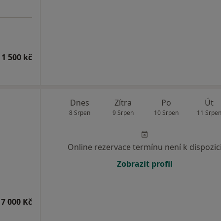
 1 500 kč
Dnes
Zítra
Po
Út
8 Srpen
9 Srpen
10 Srpen
11 Srpe
Online rezervace termínu není k dispozic
Zobrazit profil
7 000 Kč