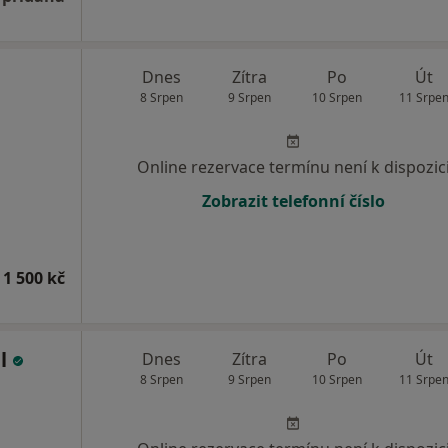
Dnes
Zítra
Po
Út
8 Srpen
9 Srpen
10 Srpen
11 Srpe
Online rezervace termínu není k dispozic
Zobrazit telefonní číslo
 1 500 kč
il
Dnes
Zítra
Po
Út
8 Srpen
9 Srpen
10 Srpen
11 Srpe