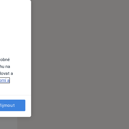
i
dobné
ahu na
St
Čt
Pá
lovat a
n
12 Srpen
13 Srpen
14 Srpen
omí a
i
řijmout