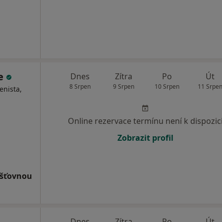
re
Dnes
Zítra
Po
Út
8 Srpen
9 Srpen
10 Srpen
11 Srpe
enista,
Online rezervace termínu není k dispozic
Zobrazit profil
išťovnou
m
Dnes
Zítra
Po
Út