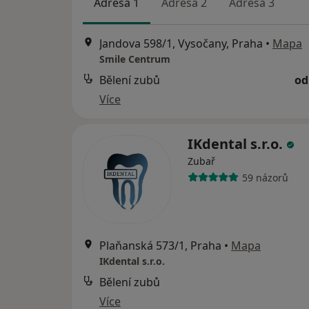
Adresa 1
Adresa 2
Adresa 3
Jandova 598/1, Vysočany, Praha
•
Mapa
Smile Centrum
Bělení zubů
od
Více
IKdental s.r.o.
Zubař
59 názorů
Plaňanská 573/1, Praha
•
Mapa
IKdental s.r.o.
Bělení zubů
Více