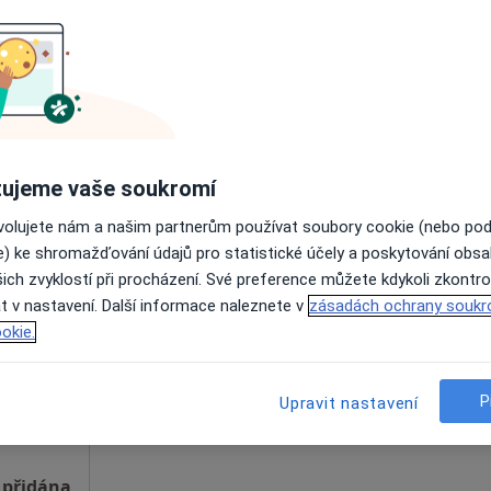
Online rezervace termínu není k dispozic
Zobrazit telefonní číslo
 přidána
ujeme vaše soukromí
ovolujete nám a našim partnerům používat soubory cookie (nebo po
e) ke shromažďování údajů pro statistické účely a poskytování obs
jová
Dnes
Zítra
Po
Út
ich zvyklostí při procházení. Své preference můžete kdykoli zkontro
8 Srpen
9 Srpen
10 Srpen
11 Srpe
t v nastavení. Další informace naleznete v
zásadách ochrany soukr
okie.
Online rezervace termínu není k dispozic
Zobrazit telefonní číslo
P
Upravit nastavení
 přidána