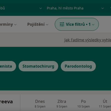
ace, nemoc nebo příjmení
Město nebo region
ermíny
Pojištění
Více filtrů
•
1
Jak řadíme výsledky vyhl
enista
Stomatochirurg
Parodontolog
reeva
Dnes
Zítra
Po
Út
8 Srpen
9 Srpen
10 Srpen
11 Srpe