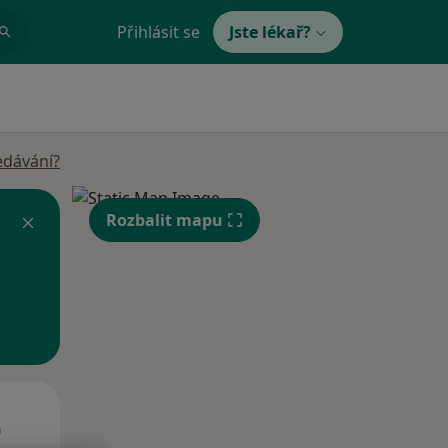
Přihlásit se
Jste lékař?
edávání?
Rozbalit mapu
St
Čt
Pá
n
12 Srpen
13 Srpen
14 Srpen