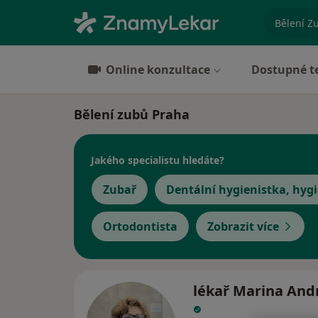
specializ
Online konzultace
Dostupné t
Bělení zubů Praha
Jakého specialistu hledáte?
Zubař
Dentální hygienistka, hygi
Ortodontista
Zobrazit více
lékař Marina And