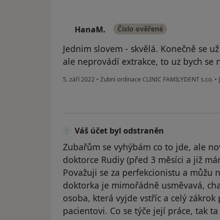
HanaM.
Číslo ověřené
H
Jednim slovem - skvělá. Konečně se u
ale neprovádí extrakce, to uz bych se 
5. září 2022
•
Zubní ordinace CLINIC FAMILYDENT s.r.o.
•
J
Váš účet byl odstraněn
Zubařům se vyhýbám co to jde, ale nov
doktorce Rudiy (před 3 měsíci a již mám
Považuji se za perfekcionistu a můžu nyn
doktorka je mimořádně usměvavá, char
osoba, která vyjde vstříc a celý zákro
pacientovi. Co se týče její práce, tak 