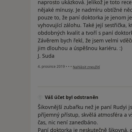
naprosto ukázková. Jelikož je toto recen
nějaké mínusy. Je nadmíru obtížné ně
pouze to, že paní doktorka je jenom je
vyhovující zálohu. Také její sestřička, 
obdobných kvalit a tvoří s paní dokto
Závěrem bych řekl, že jsem velmi vděčn
jim dlouhou a úspěšnou kariéru. :)
J. Suda
podle názoru uživatele Váš účet byl
4. prosince 2019
•
•
•
Nahlásit zneužití
Váš účet byl odstraněn
Šikovnější zubařku než je paní Rudyi js
příjemný přístup, skvělá atmosféra a v
čas, nic není zanedbáno.
Paní doktorka je neskutečně šikovná, 