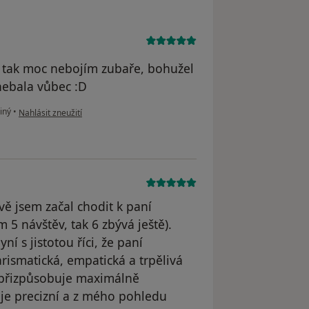
ž tak moc nebojím zubaře, bohužel
nebala vůbec :D
podle názoru uživatele HanaM.
iný
•
Nahlásit zneužití
ě jsem začal chodit k paní
 5 návštěv, tak 6 zbývá ještě).
í s jistotou říci, že paní
ismatická, empatická a trpělivá
k přizpůsobuje maximálně
ta je precizní a z mého pohledu