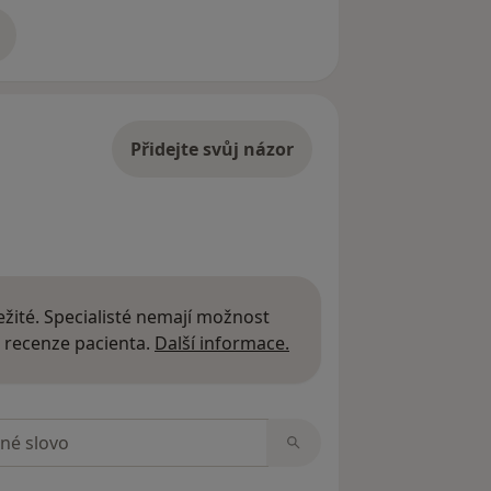
adrese
Přidejte svůj názor
žité. Specialisté nemají možnost
Další informace o názor
 recenze pacienta.
Další informace.
zorech