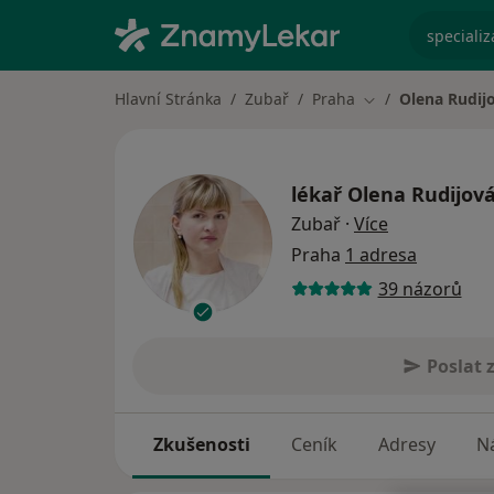
specializ
Hlavní Stránka
Zubař
Praha
Olena Rudij
Změna města
lékař
Olena Rudijov
o specializac
Zubař
·
Více
Praha
1 adresa
39 názorů
Poslat 
Zkušenosti
Ceník
Adresy
Ná