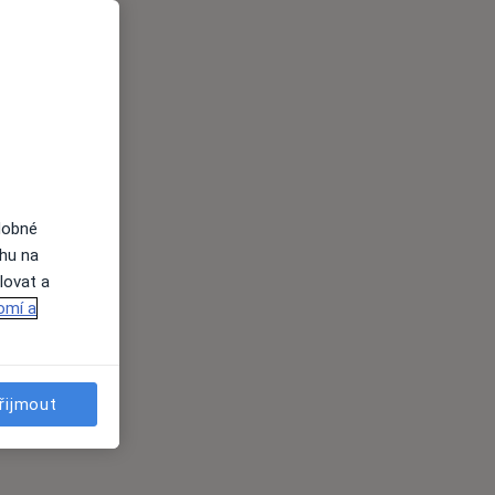
dobné
ahu na
lovat a
omí a
řijmout