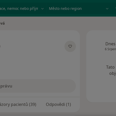
ace, nemoc nebo příjmení
Město nebo region
ová
Dnes
á
6 Srpen
ích
Tato
obj
zprávu
zory pacientů (39)
Odpovědi (1)