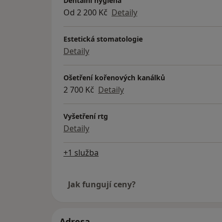
Dentální hygiena
Od 2 200 Kč
Detaily
Estetická stomatologie
Detaily
Ošetření kořenových kanálků
2 700 Kč
Detaily
Vyšetření rtg
Detaily
+1 služba
Jak fungují ceny?
Adresa