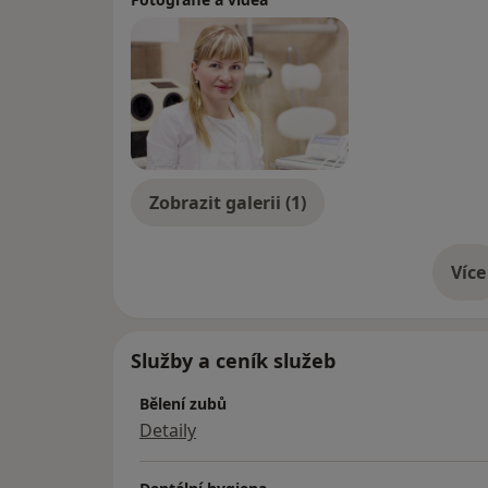
2018: Zařazení do systému celoživotního v
----------------------------------------------
Smlouvy se zdravotními pojišťovnami:
111 - VZP
201 - Vojenská ZP
205 - ČPZP
207 - Oborová ZP
Zobrazit galerii (1)
213 - RBP
Více
o 
Služby a ceník služeb
Bělení zubů
Detaily