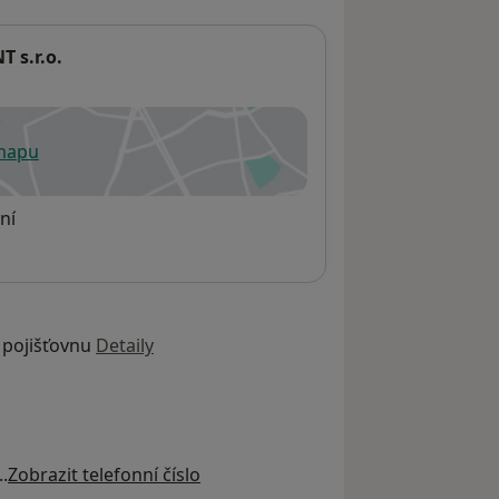
 s.r.o.
 mapu
 otevře v nové záložce
ní
 pojišťovnu
Detaily
..
Zobrazit telefonní číslo