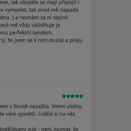
ze, tak obvykle se mají připojit i
co vymyslet, tak snad mě napadá
dna :) a neznám za ni stejně
která mě vždy uklidňuje je
rkou perfektní tandem.
ý, že jsem se k nim dostal a přeju
 odstraněn
em v životě nezažila. Velmi vlidny,
še vám vysvětlí. Udělá si na vás
dodělávany zub - není poznat, že