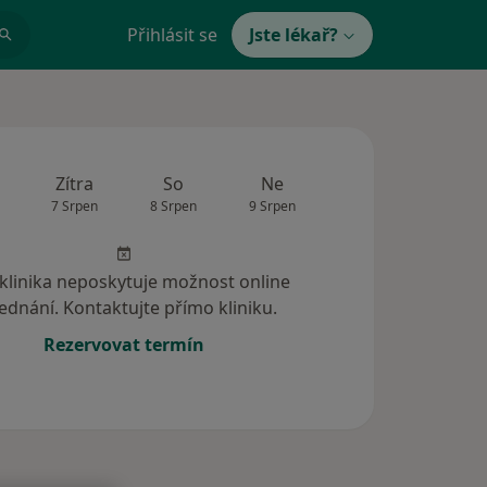
Přihlásit se
Jste lékař?
Zítra
So
Ne
Po
Út
7 Srpen
8 Srpen
9 Srpen
10 Srpen
11 Srp
 klinika neposkytuje možnost online
ednání. Kontaktujte přímo kliniku.
Rezervovat termín