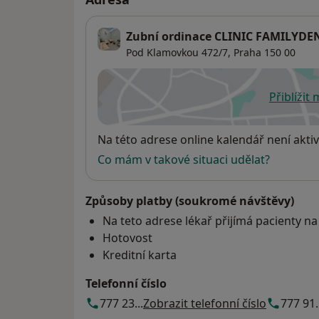
Zubní ordinace CLINIC FAMILYDENT
Pod Klamovkou 472/7,
Praha
150 00
Přiblížit
se
Dostupnost
Na této adrese online kalendář není aktiv
Co mám v takové situaci udělat?
Způsoby platby (soukromé návštěvy)
Na teto adrese lékař přijímá pacienty na
Hotovost
Kreditní karta
Telefonní číslo
777 23...
Zobrazit telefonní číslo
777 91.