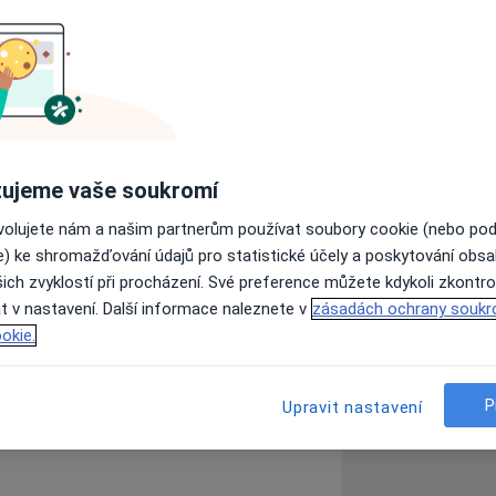
, dochvilnost a bezvadná hodnocení,
ujeme vaše soukromí
namenáním obor - zubní lékařství,
ovolujete nám a našim partnerům používat soubory cookie (nebo po
e) ke shromažďování údajů pro statistické účely a poskytování obs
ich zvyklostí při procházení. Své preference můžete kdykoli zkontro
ace
t v nastavení. Další informace naleznete v
zásadách ochrany soukr
okie.
lifikací, Univerzita Karlova v Praze;
etické části aprobační zkoušky
P
Upravit nastavení
 Rozhodnutí Ministerstva zdravotnictví
losti k výkonu zdravotnického
publiky".