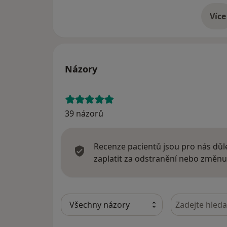
Více
o 
Názory
39 názorů
Recenze pacientů jsou pro nás důle
zaplatit za odstranění nebo změnu
Hledejte v ná