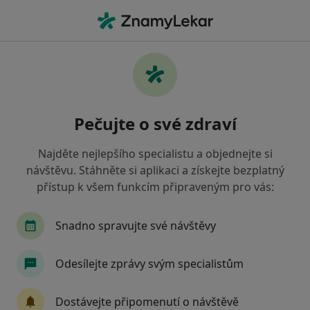
Hla
Bělení Zubů • Beroun, středočeský
Filtry
• 1
Mapa
Bělení zubů Beroun
Pečujte o své zdraví
Jak řadíme výsledky vyhledávání?
Najděte nejlepšího specialistu a objednejte si
návštěvu. Stáhněte si aplikaci a získejte bezplatný
Jakého specialistu hledáte?
přístup k všem funkcím připraveným pro vás:
Zubař
Snadno spravujte své návštěvy
Odesílejte zprávy svým specialistům
Dostávejte připomenutí o návštěvě