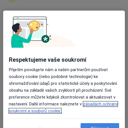
Průměrné hodnocení na Apple a Play Store 4.5
MUDr. Dmitry Zaytsev
·
Více
Zubař
27 názorů
Havlíčkova 1732/3, Beroun
•
Mapa
Stomatologie zaytsev
Respektujeme vaše soukromí
Bělení zubů
Cena nebyla přidána
Přijetím povolujete nám a našim partnerům používat
Tento specialista nenabízí online rezervaci termínu na této adrese.
soubory cookie (nebo podobné technologie) ke
Rezervovat termín
shromažďování údajů pro statistické účely a poskytování
obsahu na základě vašich zvyklostí při procházení. Své
preference můžete kdykoli zkontrolovat a aktualizovat v
nastavení. Další informace naleznete v
zásadách ochrany
soukromí a souborů cookie.