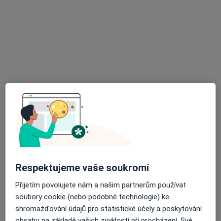
Nemocnice Na Homolce
Tento specialista nenabízí online rezervaci termínu na této adrese.
Rezervovat termín
MUDr. Marie Waldová
Oční lékař
Respektujeme vaše soukromí
17 názorů
Přijetím povolujete nám a našim partnerům používat
Italská 384/3, Praha
•
Mapa
soubory cookie (nebo podobné technologie) ke
Oční ordinace
shromažďování údajů pro statistické účely a poskytování
obsahu na základě vašich zvyklostí při procházení. Své