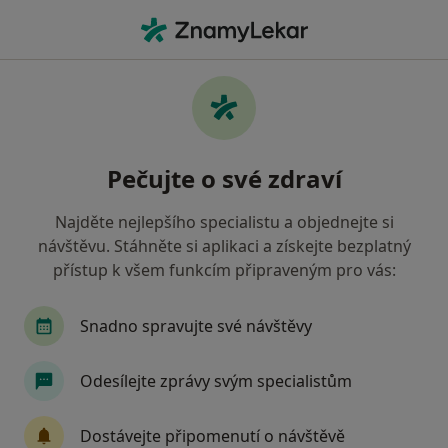
Hla
Oční Lékař • Praha, hl město Praha
Filtry
• 1
Mapa
Doporučení oční lékaři s Vojenská zdravotní
Pečujte o své zdraví
pojišťovna ČR Praha
Jak řadíme výsledky vyhledávání?
Najděte nejlepšího specialistu a objednejte si
návštěvu. Stáhněte si aplikaci a získejte bezplatný
přístup k všem funkcím připraveným pro vás:
Snadno spravujte své návštěvy
Odesílejte zprávy svým specialistům
MUDr. Katarína Konvičková
Dostávejte připomenutí o návštěvě
Oční lékař