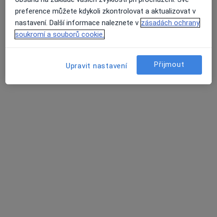
Tento specialista nenabízí online rezervaci termínu na této adrese.
preference můžete kdykoli zkontrolovat a aktualizovat v
Rezervovat termín
nastavení. Další informace naleznete v
zásadách ochrany
soukromí a souborů cookie.
Přijmout
Upravit nastavení
MUDr. Libuše Bartošová
Oční lékař
6 názorů
V Hůrkách 1296/10, Praha
•
Mapa
Oční klinika JL, s.r.o.
Tento specialista nenabízí online rezervaci termínu na této adrese.