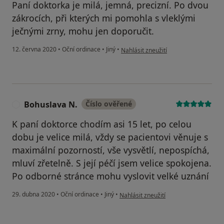
Paní doktorka je milá, jemná, precizní. Po dvou
zákrocích, při kterých mi pomohla s vleklými
ječnými zrny, mohu jen doporučit.
podle názoru uživatele Josef H.
12. června 2020
•
Oční ordinace
•
Jiný
•
Nahlásit zneužití
Bohuslava N.
Číslo ověřené
B
K paní doktorce chodím asi 15 let, po celou
dobu je velice milá, vždy se pacientovi věnuje s
maximální pozorností, vše vysvětlí, nepospíchá,
mluví zřetelně. S její péčí jsem velice spokojena.
Po odborné stránce mohu vyslovit velké uznání
podle názoru uživatele Bohuslava N.
29. dubna 2020
•
Oční ordinace
•
Jiný
•
Nahlásit zneužití