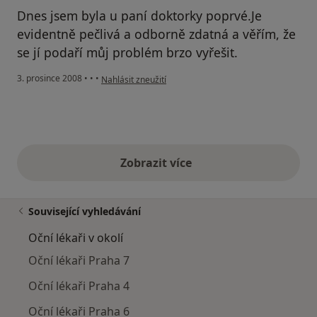
Dnes jsem byla u paní doktorky poprvé.Je
evidentně pečlivá a odborně zdatná a věřím, že
se jí podaří můj problém brzo vyřešit.
podle názoru uživatele Edita
3. prosince 2008
•
•
•
Nahlásit zneužití
Zobrazit více
výše uvedené názory
Související vyhledávání
Oční lékaři v okolí
Oční lékaři Praha 7
Oční lékaři Praha 4
Oční lékaři Praha 6