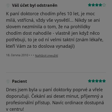
Váš účet byl odstraněn
K paní doktorce chodím přes 10 let, je moc
milá, vstřícná, vždy vše vysvětlí... Nikdy se ani
slovem nezmínila o tom, že na prohlídky
chodím dost nahodile - vlastně jen když něco
potřebuji, to je od ní velmi taktní (znám lékaře,
kteří Vám za to doslova vynadají)
podle názoru uživatele Váš účet byl odstraněn
18. června 2010
•
•
•
Nahlásit zneužití
Pacient
Dnes jsem byla u paní doktorky poprvé a vřele
doporučuji. Čekání asi deset minut, příjemný a
profesionální přístup. Navíc ordinace dostupná
v centru!