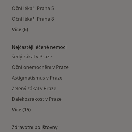
Oční lékaři Praha 5
Oční lékaři Praha 8
Více (6)
Více v kategorii: Oční lékaři v okolí
Nejčastěji léčené nemoci
šedý zákal v Praze
Oční onemocnění v Praze
Astigmatismus v Praze
Zelený zákal v Praze
Dalekozrakost v Praze
Více (15)
Více v kategorii: Nejčastěji léčené nemoci
Zdravotní pojišťovny