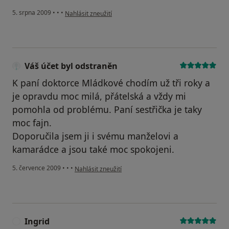
podle názoru uživatele Pacient
5. srpna 2009
•
•
•
Nahlásit zneužití
Váš účet byl odstraněn
K paní doktorce Mládkové chodím už tři roky a
je opravdu moc milá, přátelská a vždy mi
pomohla od problému. Paní sestřička je taky
moc fajn.
Doporučila jsem ji i svému manželovi a
kamarádce a jsou také moc spokojeni.
podle názoru uživatele Váš účet byl odstraněn
5. července 2009
•
•
•
Nahlásit zneužití
Ingrid
I