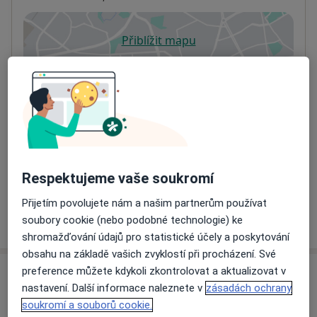
Přiblížit mapu
se otevře v nové záložce
Dostupnost
Na této adrese online kalendář není aktivní
Co mám v takové situaci udělat?
Způsoby platby (soukromé návštěvy)
Na teto adrese lékař přijímá pacienty na pojišťovnu
Respektujeme vaše soukromí
Detaily
Přijetím povolujete nám a našim partnerům používat
Více
soubory cookie (nebo podobné technologie) ke
o adrese
shromažďování údajů pro statistické účely a poskytování
obsahu na základě vašich zvyklostí při procházení. Své
preference můžete kdykoli zkontrolovat a aktualizovat v
Názory
nastavení. Další informace naleznete v
zásadách ochrany
soukromí a souborů cookie.
Přidejte svůj názor