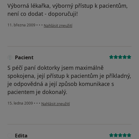
Výborná lékařka, výborný přístup k pacientům,
není co dodat - doporučuji!
podle názoru uživatele Ingrid
11. března 2009
•
•
•
Nahlásit zneužití
Pacient
S péčí paní doktorky jsem maximálně
spokojena, její přístup k pacientům je příkladný,
je odpovědná a její způsob komunikace s
pacientem je dokonalý.
podle názoru uživatele Pacient
15. ledna 2009
•
•
•
Nahlásit zneužití
Edita
E