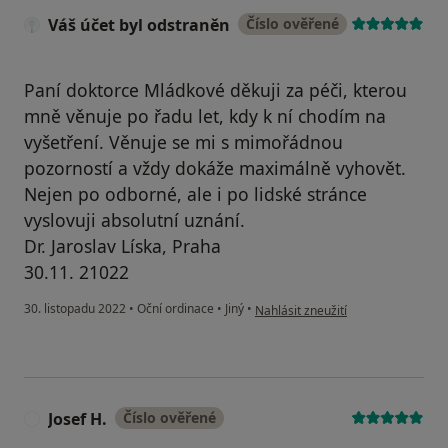
Váš účet byl odstraněn
Číslo ověřené
Paní doktorce Mládkové děkuji za péči, kterou
mně věnuje po řadu let, kdy k ní chodím na
vyšetření. Věnuje se mi s mimořádnou
pozorností a vždy dokáže maximálně vyhovět.
Nejen po odborné, ale i po lidské stránce
vyslovuji absolutní uznání.
Dr. Jaroslav Líska, Praha
30.11. 21022
podle názoru uživatele Váš účet by
30. listopadu 2022
•
Oční ordinace
•
Jiný
•
Nahlásit zneužití
Josef H.
Číslo ověřené
J