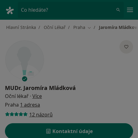
Hla
Co hledáte?
Hlavní Stránka
Oční Lékař
Praha
Jaromíra Mládkov
Změna města
MUDr.
Jaromíra Mládková
o specializacích
Oční lékař
·
Více
Praha
1 adresa
12 názorů
Kontaktní údaje