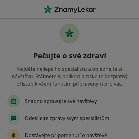
Hla
Urolog • Praha, hl město Praha
Filtry
Mapa
Urolog Praha
Pečujte o své zdraví
Jak řadíme výsledky vyhledávání?
Najděte nejlepšího specialistu a objednejte si
návštěvu. Stáhněte si aplikaci a získejte bezplatný
Jakou pojišťovnu máte?
přístup k všem funkcím připraveným pro vás:
Všeobecná zdravotní pojišťovna
Zdravotní poj
Snadno spravujte své návštěvy
Odesílejte zprávy svým specialistům
Dostávejte připomenutí o návštěvě