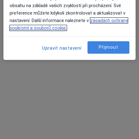
obsahu na základě vašich zvyklostí při procházení. Své
preference můžete kdykoli zkontrolovat a aktualizovat v
nastavení. Další informace naleznete v
zásadách ochrany
MUDr. Vladimír Sobotka
soukromí a souborů cookie.
Urolog
3 názory
Přijmout
Upravit nastavení
Na Dlouhé mezi 4, Praha
•
Mapa
PRONATAL Medical Group
Tento specialista nenabízí online rezervaci termínu na této adrese.
Rezervovat termín