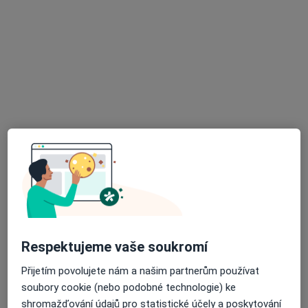
Jiřina Šmuclerová
Urolog
7 názorů
Olšanská 7, Praha
•
Mapa
Poliklinika Olšanská
Tento specialista nenabízí online rezervaci termínu na této adrese.
Rezervovat termín
Respektujeme vaše soukromí
Přijetím povolujete nám a našim partnerům používat
soubory cookie (nebo podobné technologie) ke
shromažďování údajů pro statistické účely a poskytování