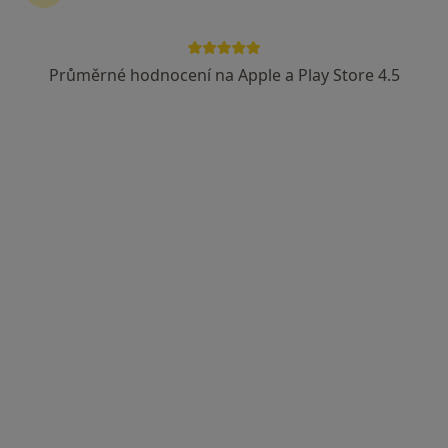
Průměrné hodnocení na Apple a Play Store 4.5
MUDr. Jiří Balák
Urolog
10 názorů
Adresa 1
Adresa 2
Na Bojišti 2/1950, Praha
•
Mapa
Urologická ordinace
Tento specialista nenabízí online rezervaci termínu na této adrese.
Rezervovat termín