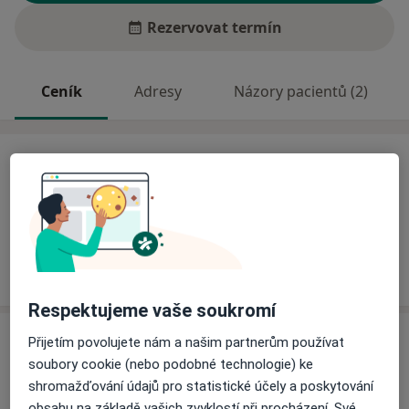
Rezervovat termín
Ceník
Adresy
Názory pacientů (2)
Ceník
Informace o službách a cenách nejsou k dispozici
Tento specialista ještě nepřidával žádné informace o
svých službách.
Respektujeme vaše soukromí
Adresa
Přijetím povolujete nám a našim partnerům používat
soubory cookie (nebo podobné technologie) ke
Privátní andrologická praxe Andromeda
shromažďování údajů pro statistické účely a poskytování
Jankovcova 2c/1569,
Praha
17000
obsahu na základě vašich zvyklostí při procházení. Své