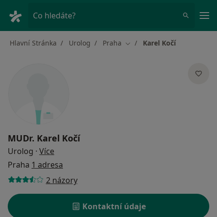
Hla
Co hledáte?
Hlavní Stránka
Urolog
Praha
Karel Kočí
Změna města
MUDr.
Karel Kočí
o specializacích
Urolog
·
Více
Praha
1 adresa
2 názory
Kontaktní údaje