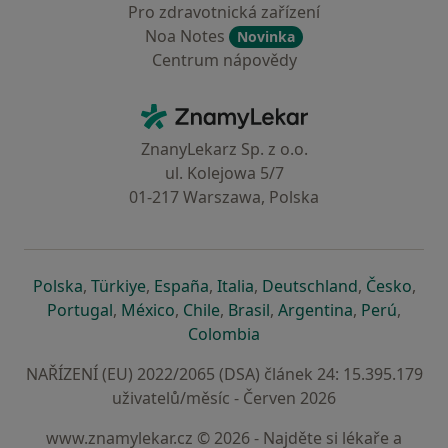
Pro zdravotnická zařízení
Noa Notes
Novinka
Centrum nápovědy
Kontakt
ZnamyLekar - Hlavní stránka
ZnanyLekarz Sp. z o.o.
ul. Kolejowa 5/7
01-217 Warszawa, Polska
se otevře v nové záložce
se otevře v nové záložce
se otevře v nové záložce
se otevře v nové záložce
se otevře v 
se o
Polska
,
Türkiye
,
España
,
Italia
,
Deutschland
,
Česko
,
se otevře v nové záložce
se otevře v nové záložce
se otevře v nové záložce
se otevře v nové záložc
se otevře v 
se ote
Portugal
,
México
,
Chile
,
Brasil
,
Argentina
,
Perú
,
se otevře v nové záložce
Colombia
NAŘÍZENÍ (EU) 2022/2065 (DSA) článek 24: 15.395.179
uživatelů/měsíc - Červen 2026
www.znamylekar.cz © 2026 - Najděte si lékaře a