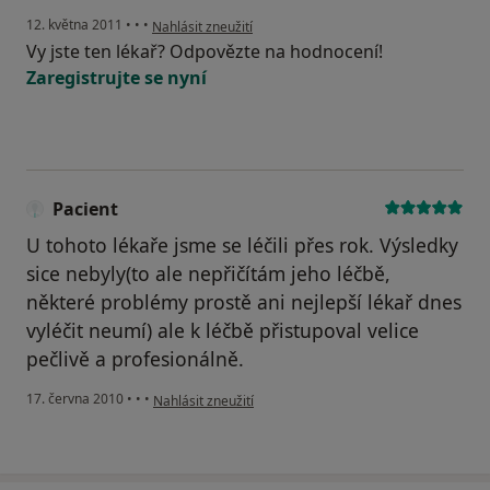
podle názoru uživatele Váš účet byl odstraněn
12. května 2011
•
•
•
Nahlásit zneužití
Vy jste ten lékař? Odpovězte na hodnocení!
Zaregistrujte se nyní
Pacient
U tohoto lékaře jsme se léčili přes rok. Výsledky
sice nebyly(to ale nepřičítám jeho léčbě,
některé problémy prostě ani nejlepší lékař dnes
vyléčit neumí) ale k léčbě přistupoval velice
pečlivě a profesionálně.
podle názoru uživatele Pacient
17. června 2010
•
•
•
Nahlásit zneužití