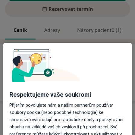
Rezervovat termín
Ceník
Adresy
Názory pacientů (1)
Ceník
Informace o službách a cenách nejsou k dispozici
Tento specialista ještě nepřidával žádné informace o
svých službách.
Respektujeme vaše soukromí
Přijetím povolujete nám a našim partnerům používat
Adresa
soubory cookie (nebo podobné technologie) ke
shromažďování údajů pro statistické účely a poskytování
FN Motol Praha
obsahu na základě vašich zvyklostí při procházení. Své
V Úvalu 84,
Praha
preference můžete kdykoli zkontrolovat a aktualizovat v