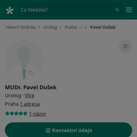
Hla
Co hledáte?
Hlavní Stránka
Urolog
Praha
Pavel Dušek
Změna města
MUDr.
Pavel Dušek
o specializacích
Urolog
·
Více
Praha
1 adresa
1 názor
Kontaktní údaje