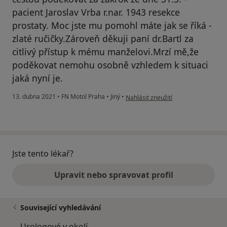
pacient Jaroslav Vrba r.nar. 1943 resekce
prostaty. Moc jste mu pomohl máte jak se říká -
zlaté ručičky.Zároveň děkuji paní dr.Bartl za
citlivý přístup k mému manželovi.Mrzí mě,že
poděkovat nemohu osobně vzhledem k situaci
jaká nyní je.
podle názoru uživatele Zdeňka Vrbo
13. dubna 2021
•
FN Motol Praha
•
Jiný
•
Nahlásit zneužití
Jste tento lékař?
Upravit nebo spravovat profil
Související vyhledávání
Urologové v okolí