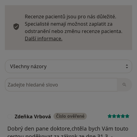
Recenze pacientů jsou pro nás důležité.
Specialisté nemají možnost zaplatit za
odstranění nebo změnu recenze pacienta.
Další informace o názorech
Další informace.
Hledejte v názorech
Zdeňka Vrbová
Číslo ověřené
Z
Dobrý den pane doktore,chtěla bych Vám touto
cestou poděkovat za zákrok ze dne 31.3. -