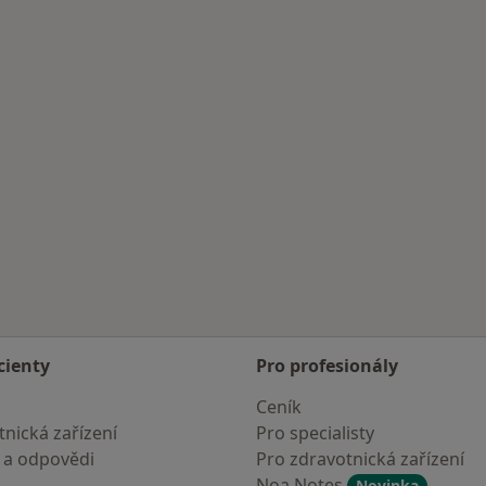
vé
cienty
Pro profesionály
Ceník
nická zařízení
Pro specialisty
 a odpovědi
Pro zdravotnická zařízení
Noa Notes
Novinka