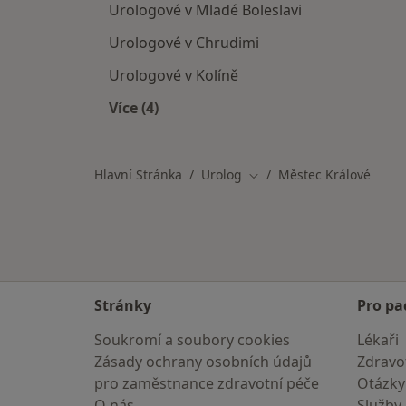
Urologové v Mladé Boleslavi
Urologové v Chrudimi
Urologové v Kolíně
Více (4)
Více v kategorii: V okolí Městce Králo
Hlavní Stránka
Urolog
Městec Králové
Změna města
Stránky
Pro pa
Soukromí a soubory cookies
Lékaři
Zásady ochrany osobních údajů
Zdravot
pro zaměstnance zdravotní péče
Otázky
O nás
Služby