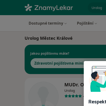
specializ
Dostupné termíny
Pojištění
Urolog Městec Králové
Jakou pojišťovnu máte?
Zdravotní pojišťovna ministerstva vni
MUDr. Otakar Ma
Urolog
4 názory
Respekt