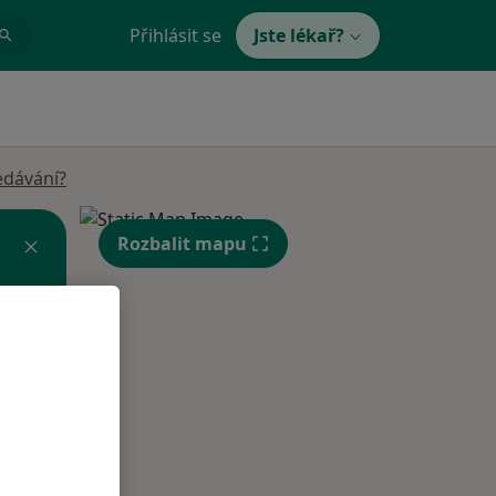
Přihlásit se
Jste lékař?
edávání?
Rozbalit mapu
Út
St
Čt
n
11 Srpen
12 Srpen
13 Srpen
i