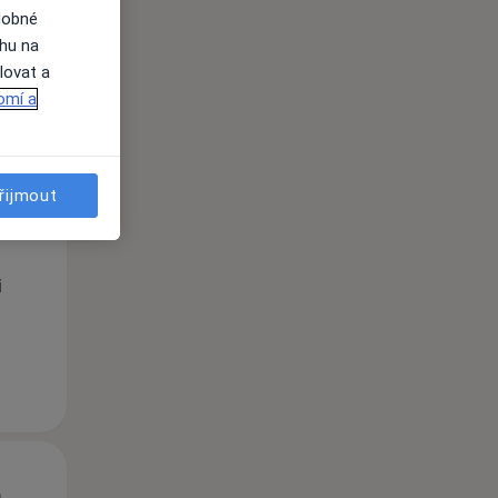
dobné
ahu na
lovat a
omí a
Út
St
Čt
řijmout
n
11 Srpen
12 Srpen
13 Srpen
i
Út
St
Čt
n
11 Srpen
12 Srpen
13 Srpen