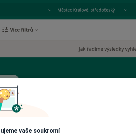
ace, nemoc nebo příjmení
Město nebo region
Více filtrů
Jak řadíme výsledky vyhl
tra ČR
reš
Dnes
Zítra
Ne
Po
7 Srpen
8 Srpen
9 Srpen
10 Srpe
ujeme vaše soukromí
Online rezervace termínu není k dispozic