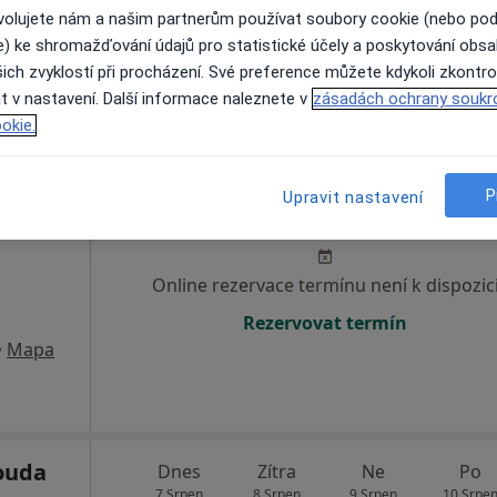
ovolujete nám a našim partnerům používat soubory cookie (nebo po
Rezervovat termín
e) ke shromažďování údajů pro statistické účely a poskytování obs
a
ich zvyklostí při procházení. Své preference můžete kdykoli zkontro
t v nastavení. Další informace naleznete v
zásadách ochrany soukr
okie.
sek
Dnes
Zítra
Ne
Po
P
Upravit nastavení
7 Srpen
8 Srpen
9 Srpen
10 Srpe
Online rezervace termínu není k dispozic
Rezervovat termín
•
Mapa
ouda
Dnes
Zítra
Ne
Po
7 Srpen
8 Srpen
9 Srpen
10 Srpe