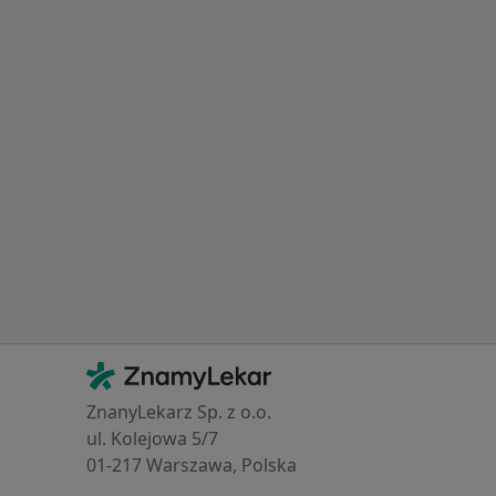
Kontakt
ZnamyLekar - Hlavní stránka
ZnanyLekarz Sp. z o.o.
ul. Kolejowa 5/7
01-217 Warszawa, Polska