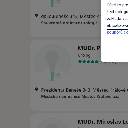
Přijetím p
technologi
dr.Ed.Beneše 343, Městec Králové
•
Map
základě vaš
Soukromá ordinace urologie
aktualizova
souborů co
MUDr. Petr Pavlá
Urolog
3 názory
Prezidenta Beneše 343, Městec Králové
Městská nemocnice Městec Králové a.s.
MUDr. Miroslav L