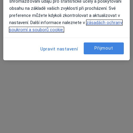
shromažďování údajů pro statistické účely a poskytování
Urolog
obsahu na základě vašich zvyklostí při procházení. Své
8 názorů
preference můžete kdykoli zkontrolovat a aktualizovat v
Palackého 201, Trutnov
•
Mapa
nastavení. Další informace naleznete v
zásadách ochrany
Sam. ord. lékaře spec. - urologie
soukromí a souborů cookie.
Tento specialista nenabízí online rezervaci termínu na této adrese.
Přijmout
Upravit nastavení
Rezervovat termín
MUDr. Rostislav Malich
Urolog