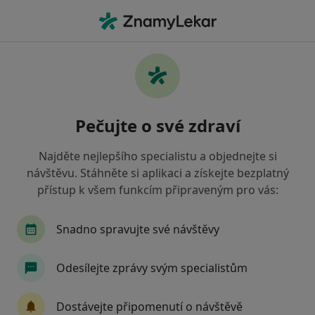
Hla
Urolog • Dvůr Králové nad Labem, královéhradecký
Filtry
Mapa
Urolog Dvůr Králové nad Labem
Pečujte o své zdraví
Jak řadíme výsledky vyhledávání?
Najděte nejlepšího specialistu a objednejte si
návštěvu. Stáhněte si aplikaci a získejte bezplatný
Jakou pojišťovnu máte?
přístup k všem funkcím připraveným pro vás:
Snadno spravujte své návštěvy
Odesílejte zprávy svým specialistům
Dostávejte připomenutí o návštěvě