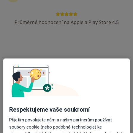
MUDr. Petr Morávek
·
Více
Urolog, Sexuolog
Průměrné hodnocení na Apple a Play Store 4.5
1 názor
Vrchlického 1504, Dvůr Králové nad Labem
•
Mapa
Městská nemocnice a.s.Dvůr Králové nad Labem
Tento specialista nenabízí online rezervaci termínu na této adrese.
Rezervovat termín
Respektujeme vaše soukromí
Přijetím povolujete nám a našim partnerům používat
soubory cookie (nebo podobné technologie) ke
MUDr. Zdeněk Rýznar