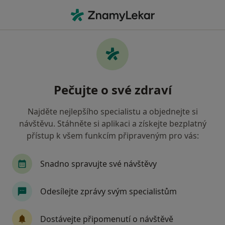
Hla
Urolog • Chrudim, pardubický
Filtry
Mapa
Urolog Chrudim
Pečujte o své zdraví
Jak řadíme výsledky vyhledávání?
Najděte nejlepšího specialistu a objednejte si
návštěvu. Stáhněte si aplikaci a získejte bezplatný
Jakou pojišťovnu máte?
přístup k všem funkcím připraveným pro vás:
Oborová zdravotní pojišťovna
Snadno spravujte své návštěvy
Odesílejte zprávy svým specialistům
Dostávejte připomenutí o návštěvě