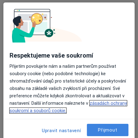
MUDr. Petr Morávek
·
Více
Urolog, Sexuolog
1 názor
Rooseveltova, Nová poliklinika,
•
Mapa
Urologická ambulance
Tento specialista nenabízí online rezervaci termínu na této adrese.
Respektujeme vaše soukromí
Rezervovat termín
Přijetím povolujete nám a našim partnerům používat
soubory cookie (nebo podobné technologie) ke
shromažďování údajů pro statistické účely a poskytování
obsahu na základě vašich zvyklostí při procházení. Své
preference můžete kdykoli zkontrolovat a aktualizovat v
nastavení. Další informace naleznete v
zásadách ochrany
soukromí a souborů cookie.
MUDr. Josef Čavojec
Přijmout
Upravit nastavení
Urolog