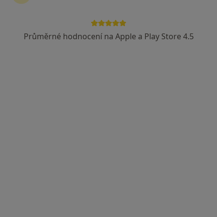
Průměrné hodnocení na Apple a Play Store 4.5
MUDr. Roman Šístek
Urolog, Fyzioterapeut
11 názorů
Kyjevská 44, Pardubice
•
Mapa
Pardubická krajská nemocnice, a.s
Tento specialista nenabízí online rezervaci termínu na této adrese.
Rezervovat termín