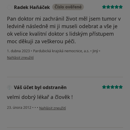
Radek Haňáček
Číslo ověřené
R
Pan doktor mi zachránil život měl jsem tumor v
ledvině následně mi ji museli odebrat a vše je
ok velice kvalitní doktor s lidským přístupem
moc děkuji za veškerou péči.
1. dubna 2023
•
Pardubická krajská nemocnice, a.s.
•
Jiný
•
podle názoru uživatele Radek Haňáček
Nahlásit zneužití
Váš účet byl odstraněn
velmi dobrý lékař a člověk !
podle názoru uživatele Váš účet byl odstraněn
23. února 2012
•
•
•
Nahlásit zneužití