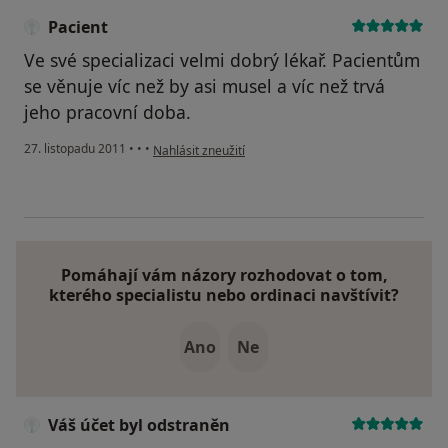
Pacient
Ve své specializaci velmi dobrý lékař. Pacientům
se věnuje víc než by asi musel a víc než trvá
jeho pracovní doba.
podle názoru uživatele Pacient
27. listopadu 2011
•
•
•
Nahlásit zneužití
Pomáhají vám názory rozhodovat o tom,
kterého specialistu nebo ordinaci navštívit?
Ano
Ne
Váš účet byl odstraněn