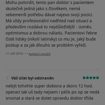
Mohu potvrdit, tento pan doktor s pacientem
skutečně jedná jako s člověkem, nemá
sebemenší potřebu dávat najevo svoji pozici.
Má vždy profesionální nadhled nad situací a
především rozdává to nejdůležitější - úsměv,
optimismus a dobrou náladu. Pacientovi řekne
čistě lidsky (nikoli latinsky) co mu je, jaký bude
postup a za jak dlouho se problém vyřeší.
podle názoru uživatele Váš účet byl odstraněn
17. září 2010
•
•
•
Nahlásit zneužití
Váš účet byl odstraněn
nebýt tohohle super doktora a skoro 12 hod.
operaci tak uš tady nejsem i péče po op se nedá
srovnat a stará se dotet opravdu doktor třída