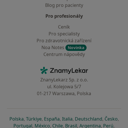
Blog pro pacienty
Pro profesionály
Ceník
Pro specialisty
Pro zdravotnická zařízení
Noa Notes
Novinka
Centrum nápovědy
Kontakt
ZnamyLekar - Hlavní stránka
ZnanyLekarz Sp. z o.o.
ul. Kolejowa 5/7
01-217 Warszawa, Polska
se otevře v nové záložce
se otevře v nové záložce
se otevře v nové záložce
se otevře v nové záložce
se otevře v 
se o
Polska
,
Türkiye
,
España
,
Italia
,
Deutschland
,
Česko
,
se otevře v nové záložce
se otevře v nové záložce
se otevře v nové záložce
se otevře v nové záložc
se otevře v 
se ote
Portugal
,
México
,
Chile
,
Brasil
,
Argentina
,
Perú
,