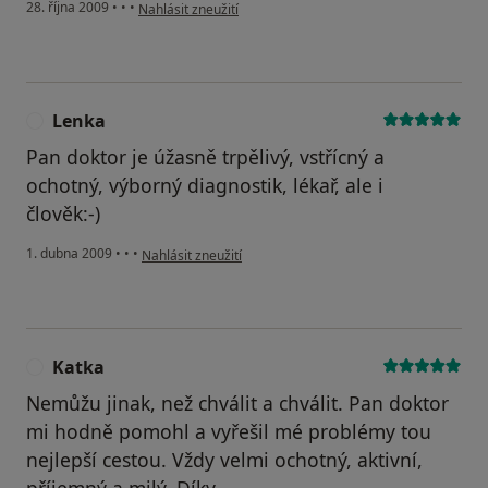
podle názoru uživatele Váš účet byl odstraněn
28. října 2009
•
•
•
Nahlásit zneužití
Lenka
L
Pan doktor je úžasně trpělivý, vstřícný a
ochotný, výborný diagnostik, lékař, ale i
člověk:-)
podle názoru uživatele Lenka
1. dubna 2009
•
•
•
Nahlásit zneužití
Katka
K
Nemůžu jinak, než chválit a chválit. Pan doktor
mi hodně pomohl a vyřešil mé problémy tou
nejlepší cestou. Vždy velmi ochotný, aktivní,