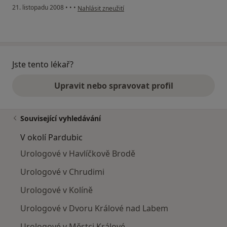
podle názoru uživatele Miloš
21. listopadu 2008
•
•
•
Nahlásit zneužití
Jste tento lékař?
Upravit nebo spravovat profil
Související vyhledávání
V okolí Pardubic
Urologové v Havlíčkově Brodě
Urologové v Chrudimi
Urologové v Kolíně
Urologové v Dvoru Králové nad Labem
Urologové v Městci Králové