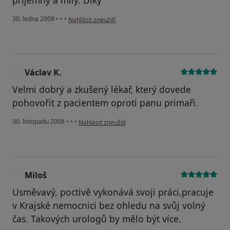
příjemný a milý. Díky
podle názoru uživatele Katka
30. ledna 2009
•
•
•
Nahlásit zneužití
Václav K.
V
Velmi dobrý a zkušený lékař, který dovede
pohovořit z pacientem oproti panu primaři.
podle názoru uživatele Václav K.
30. listopadu 2008
•
•
•
Nahlásit zneužití
Miloš
M
Usměvavý, poctivě vykonává svoji práci,pracuje
v Krajské nemocnici bez ohledu na svůj volný
čas. Takových urologů by mělo být více.