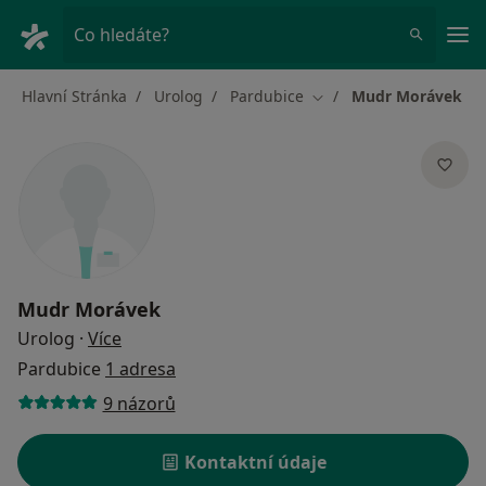
Hla
Co hledáte?
Hlavní Stránka
Urolog
Pardubice
Mudr Morávek
Změna města
Mudr Morávek
o specializacích
Urolog
·
Více
Pardubice
1 adresa
9 názorů
Kontaktní údaje