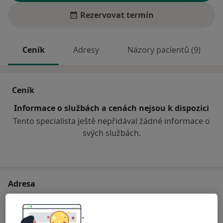
Rezervovat termín
Ceník
Adresy
Názory pacientů (9)
Ceník
Informace o službách a cenách nejsou k dispozici
Tento specialista ještě nepřidával žádné informace o
svých službách.
Adresa
Pardubická krajská nemocnice, a.s.
Kyjevská 44,
Pardubice
532 02