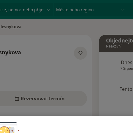
ace, nemoc nebo příjmení
Město nebo region
olesnykova
Objednejt
Neaktivní
esnykova
ích
Dnes
7 Srpen
Tento 
Rezervovat termín
dresy
Názory pacientů (3)