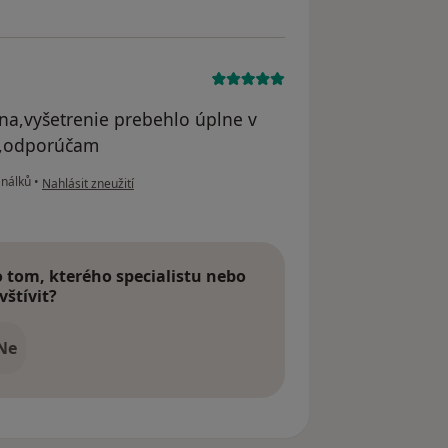
a,vyšetrenie prebehlo úplne v
ti,odporúčam
podle názoru uživatele M.K.
análků
•
Nahlásit zneužití
tom, kterého specialistu nebo
vštívit?
Ne