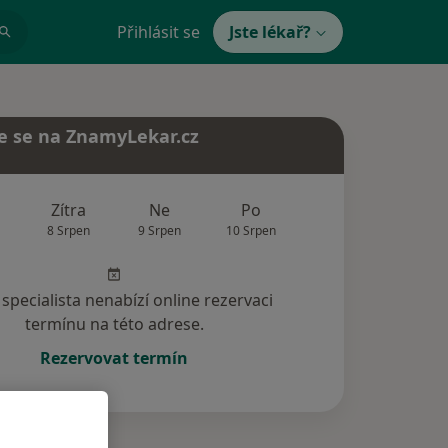
Přihlásit se
Jste lékař?
e se na ZnamyLekar.cz
Zítra
Ne
Po
Út
St
8 Srpen
9 Srpen
10 Srpen
11 Srpen
12 Srp
specialista nenabízí online rezervaci
termínu na této adrese.
Rezervovat termín