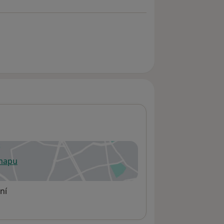
 mapu
 otevře v nové záložce
ní