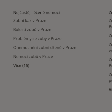
Nejčastěji léčené nemoci
Z
Zubní kaz v Praze
Z
P
Bolesti zubů v Praze
Z
Problémy se zuby v Praze
Z
Onemocnění zubní dřeně v Praze
v
Nemoci zubů v Praze
Z
Více (15)
P
Více v kategorii: Nejčastěji léčené nemoci
Z
p
V