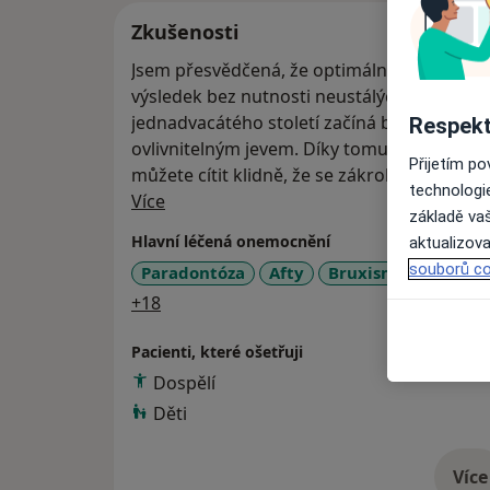
Zkušenosti
Jsem přesvědčená, že optimálním výsledkem
výsledek bez nutnosti neustálých návštěv 
jednadvacátého století začíná být bolest př
Respekt
ovlivnitelným jevem. Díky tomu je léčba na s
Přijetím p
můžete cítit klidně, že se zákrok bude prov
technologi
O mně
Více
základě vaš
Hlavní léčená onemocnění
aktualizova
souborů co
Paradontóza
Afty
Bruxismus / skřípá
a11y_sr_more_diseases
+18
Pacienti, které ošetřuji
Dospělí
Děti
Více
o 