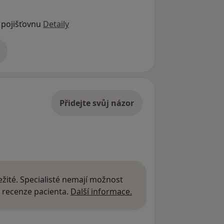
 pojišťovnu
Detaily
adrese
Přidejte svůj názor
žité. Specialisté nemají možnost
Další informace o názor
 recenze pacienta.
Další informace.