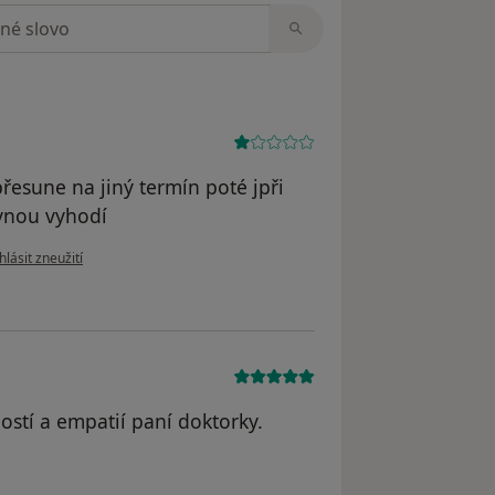
zorech
přesune na jiný termín poté jpři
ovnou vyhodí
le názoru uživatele V.D.
lásit zneužití
ostí a empatií paní doktorky.
vatele M.M.