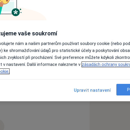
 ošetření je dlouhodobý stabilní
a oprav. V moderní medicíně
i zákrocích nežádoucím, ale
ujeme vaše soukromí
tále lepší úrovni a vy jako pacient se
ovolujete nám a našim partnerům používat soubory cookie (nebo po
ádět podle vaší potřeby.
e) ke shromažďování údajů pro statistické účely a poskytování obs
ich zvyklostí při procházení. Své preference můžete kdykoli zkontro
t v nastavení. Další informace naleznete v
zásadách ochrany soukr
okie.
ní zubů
Parodontóza
Zánět dásní
P
Upravit nastavení
zkušenostech