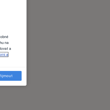
dobné
ahu na
lovat a
omí a
řijmout