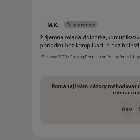
M.K.
Číslo ověřené
M
Príjemná mladá doktorka,komunikatívn
poriadku bez komplikacii a bez boles
17. dubna 2023
•
ProMag Dental
•
ošetření kořenových k
Pomáhají vám názory rozhodovat o 
ordinaci na
Ano