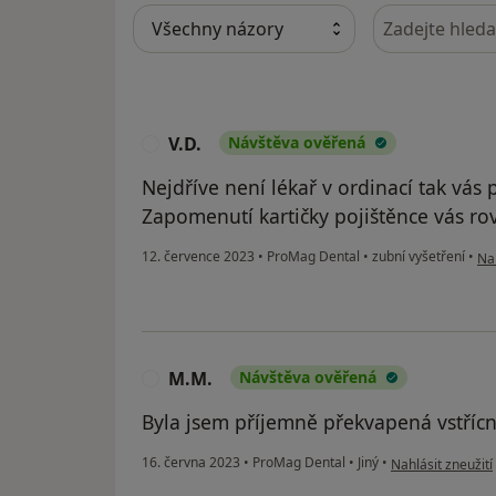
Hledejte v ná
V.D.
Návštěva ověřená
V
Nejdříve není lékař v ordinací tak vás 
Zapomenutí kartičky pojištěnce vás r
pod
12. července 2023
•
ProMag Dental
•
zubní vyšetření
•
Nah
M.M.
Návštěva ověřená
M
Byla jsem příjemně překvapená vstřícn
podle názoru uži
16. června 2023
•
ProMag Dental
•
Jiný
•
Nahlásit zneužití