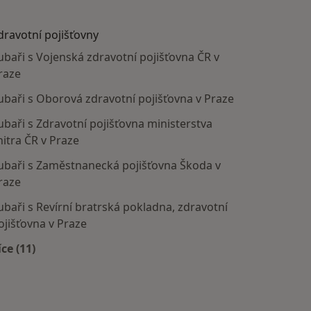
dravotní pojišťovny
ubaři s Vojenská zdravotní pojišťovna ČR v
raze
ubaři s Oborová zdravotní pojišťovna v Praze
ubaři s Zdravotní pojišťovna ministerstva
nitra ČR v Praze
ubaři s Zaměstnanecká pojišťovna Škoda v
raze
ubaři s Revírní bratrská pokladna, zdravotní
ojišťovna v Praze
íce (11)
Více v kategorii: Zdravotní pojišťovny