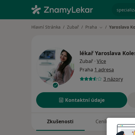
specializ
Hlavní Stránka
Zubař
Praha
Yaroslava K
Změna města
lékař
Yaroslava Kol
o specializac
Zubař
·
Více
Praha
1 adresa
3 názory
Kontaktní údaje
Zkušenosti
Ceník
A