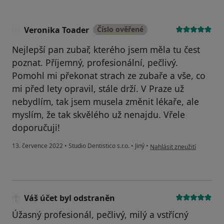
Veronika Toader
Číslo ověřené
V
Nejlepší pan zubař, kterého jsem měla tu čest
poznat. Příjemný, profesionální, pečlivý.
Pomohl mi překonat strach ze zubaře a vše, co
mi před lety opravil, stále drží. V Praze už
nebydlím, tak jsem musela změnit lékaře, ale
myslím, že tak skvělého už nenajdu. Vřele
doporučuji!
podle názoru uživatele Ve
13. července 2022
•
Studio Dentistico s.r.o.
•
Jiný
•
Nahlásit zneužití
Váš účet byl odstraněn
Úžasný profesionál, pečlivý, milý a vstřícný