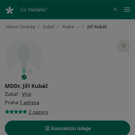
Hla
Co hledáte?
Hlavní Stránka
Zubař
Praha
Jiří Kubáč
Změna města
MDDr.
Jiří Kubáč
o specializacích
Zubař
·
Více
Praha
1 adresa
2 názory
Kontaktní údaje