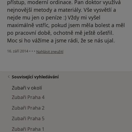
přístup, moderní ordinace. Pan doktor využívá
nejnovější metody a materiály. Vše vysvětlí a
nejde mu jen o peníze :) Vždy mi vyšel
maximálně vstříc, pokud jsem měla bolest a měl
po pracovní době, ochotně mě ještě ošetřil.
Moc si ho vážíme a jsme rádi, že se nás ujal.
podle názoru uživatele Váš účet byl odstraněn
16. září 2014
•
•
•
Nahlásit zneužití
Související vyhledávání
Zubaři v okolí
Zubaři Praha 4
Zubaři Praha 2
Zubaři Praha 5
Zubaři Praha 1