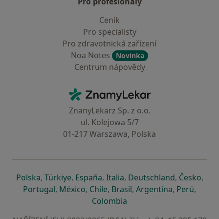
Pro profesionály
Ceník
Pro specialisty
Pro zdravotnická zařízení
Noa Notes
Novinka
Centrum nápovědy
Kontakt
ZnamyLekar - Hlavní stránka
ZnanyLekarz Sp. z o.o.
ul. Kolejowa 5/7
01-217 Warszawa, Polska
se otevře v nové záložce
se otevře v nové záložce
se otevře v nové záložce
se otevře v nové záložce
se otevře v 
se o
Polska
,
Türkiye
,
España
,
Italia
,
Deutschland
,
Česko
,
se otevře v nové záložce
se otevře v nové záložce
se otevře v nové záložce
se otevře v nové záložc
se otevře v 
se ote
Portugal
,
México
,
Chile
,
Brasil
,
Argentina
,
Perú
,
se otevře v nové záložce
Colombia