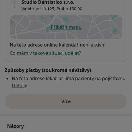
Studio Dentistico s.r.o.
Vinohradská 125,
Praha
130 00
Přiblížit mapu
se otevře v nové záložce
Dostupnost
Na této adrese online kalendář není aktivní
Co mám v takové situaci udělat?
Způsoby platby (soukromé návštěvy)
Na teto adrese lékař přijímá pacienty na pojišťovnu
Detaily
Více
o adrese
Názory