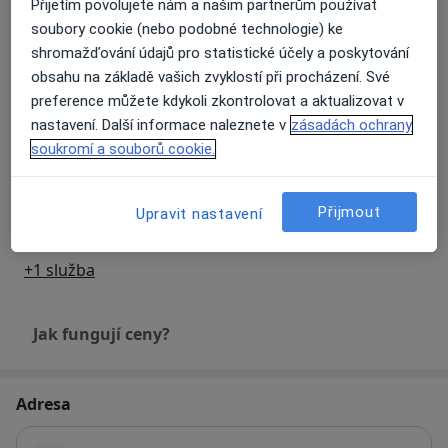
Přijetím povolujete nám a našim partnerům používat
soubory cookie (nebo podobné technologie) ke
Keramické korunky
shromažďování údajů pro statistické účely a poskytování
Detaily
obsahu na základě vašich zvyklostí při procházení. Své
preference můžete kdykoli zkontrolovat a aktualizovat v
Ošetření kořenových kanálků
nastavení. Další informace naleznete v
zásadách ochrany
Detaily
soukromí a souborů cookie.
Ošetření zubního kazu
Přijmout
Upravit nastavení
Detaily
+1 služba
Jak fungují ceny?
Adresa