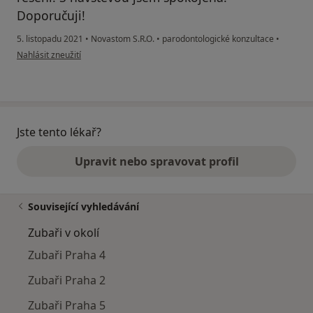
Doporučuji!
5. listopadu 2021
•
Novastom S.R.O.
•
parodontologické konzultace
•
podle názoru uživatele K. Skevchuk
Nahlásit zneužití
Jste tento lékař?
Upravit nebo spravovat profil
Související vyhledávání
Zubaři v okolí
Zubaři Praha 4
Zubaři Praha 2
Zubaři Praha 5