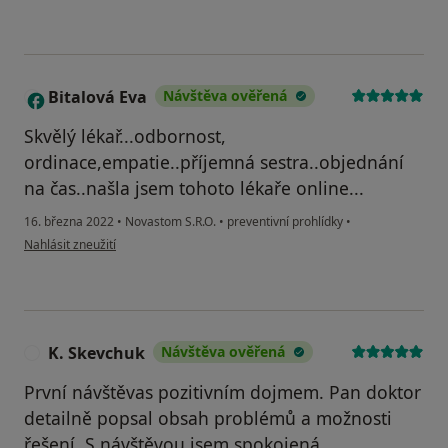
Bitalová Eva
Návštěva ověřená
B
Skvělý lékař...odbornost,
ordinace,empatie..příjemná sestra..objednání
na čas..našla jsem tohoto lékaře online...
16. března 2022
•
Novastom S.R.O.
•
preventivní prohlídky
•
podle názoru uživatele Bitalová Eva
Nahlásit zneužití
K. Skevchuk
Návštěva ověřená
K
První návštěvas pozitivním dojmem. Pan doktor
detailně popsal obsah problémů a možnosti
řešení. S návštěvou jsem spokojená.