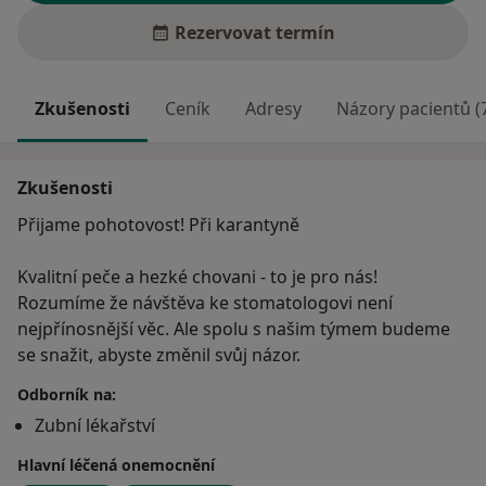
Rezervovat termín
Zkušenosti
Ceník
Adresy
Názory pacientů (
Zkušenosti
Přijame pohotovost! Při karantyně
Kvalitní peče a hezké chovani - to je pro nás!
Rozumíme že návštěva ke stomatologovi není
nejpřínosnější věc. Ale spolu s našim týmem budeme
se snažit, abyste změnil svůj názor.
Odborník na:
Zubní lékařství
Hlavní léčená onemocnění