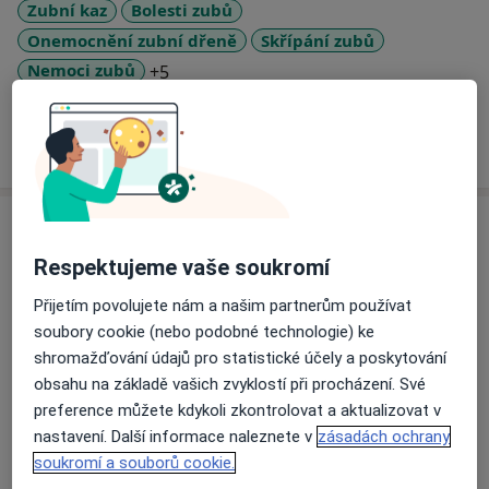
Zubní kaz
Bolesti zubů
Onemocnění zubní dřeně
Skřípání zubů
a11y_sr_more_diseases
Nemoci zubů
+5
Více
o zkušenostech
Služby a ceník služeb
Respektujeme vaše soukromí
Bělení zubů
Od 1 800 Kč
Detaily
Přijetím povolujete nám a našim partnerům používat
soubory cookie (nebo podobné technologie) ke
Ošetření kořenových kanálků
shromažďování údajů pro statistické účely a poskytování
Od 1 300 Kč
Detaily
obsahu na základě vašich zvyklostí při procházení. Své
preference můžete kdykoli zkontrolovat a aktualizovat v
nastavení. Další informace naleznete v
zásadách ochrany
Zubní vyšetření
Od 10 Kč
Detaily
soukromí a souborů cookie.