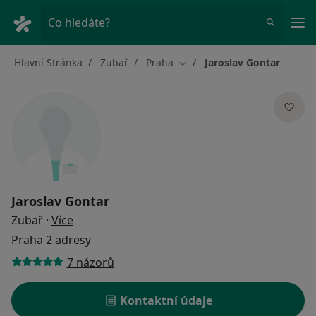
Hla
Co hledáte?
Hlavní Stránka
Zubař
Praha
Jaroslav Gontar
Změna města
Jaroslav Gontar
o specializacích
Zubař
·
Více
Praha
2 adresy
7 názorů
Kontaktní údaje