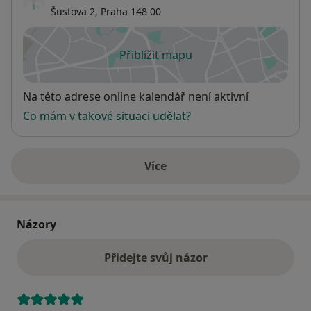
Šustova 2,
Praha
148 00
Přiblížit mapu
se otevře v nové záložce
Dostupnost
Na této adrese online kalendář není aktivní
Co mám v takové situaci udělat?
Více
o adrese
Názory
Přidejte svůj názor