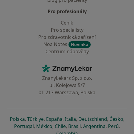
Blog pro pacienty
Pro profesionály
Ceník
Pro specialisty
Pro zdravotnická zařízení
Noa Notes
Novinka
Centrum nápovědy
Kontakt
ZnamyLekar - Hlavní stránka
ZnanyLekarz Sp. z o.o.
ul. Kolejowa 5/7
01-217 Warszawa, Polska
se otevře v nové záložce
se otevře v nové záložce
se otevře v nové záložce
se otevře v nové záložce
se otevře v 
se o
Polska
,
Türkiye
,
España
,
Italia
,
Deutschland
,
Česko
,
se otevře v nové záložce
se otevře v nové záložce
se otevře v nové záložce
se otevře v nové záložc
se otevře v 
se ote
Portugal
,
México
,
Chile
,
Brasil
,
Argentina
,
Perú
,
se otevře v nové záložce
Colombia