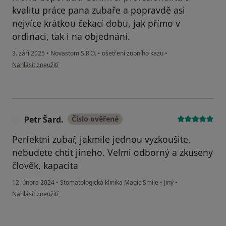
kvalitu práce pana zubaře a popravdě asi
nejvíce krátkou čekací dobu, jak přímo v
ordinaci, tak i na objednání.
3. září 2025
•
Novastom S.R.O.
•
ošetření zubního kazu
•
podle názoru uživatele Lucie
Nahlásit zneužití
Petr Šard.
Číslo ověřené
P
Perfektni zubař, jakmile jednou vyzkoušite,
nebudete chtit jineho. Velmi odborný a zkuseny
člověk, kapacita
12. února 2024
•
Stomatologická klinika Magic Smile
•
Jiný
•
podle názoru uživatele Petr Šard.
Nahlásit zneužití