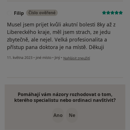
Filip
Číslo ověřené
F
Musel jsem prijet kvůli akutní bolesti 8ky až z
Libereckého kraje, měl jsem strach, ze jedu
zbytečně, ale nejel. Velká profesionalita a
přístup pana doktora je na místě. Děkuji
podle názoru uživatele Filip
11. května 2023
•
jiné místo
•
Jiný
•
Nahlásit zneužití
Pomáhají vám názory rozhodovat o tom,
kterého specialistu nebo ordinaci navštívit?
Ano
Ne