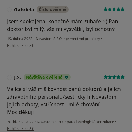
Gabriela
Číslo ověřené
G
Jsem spokojená, konečně mám zubaře :-) Pan
doktor byl milý, vše mi vysvětlil, byl ochotný.
19. dubna 2023
•
Novastom S.R.O.
•
preventivní prohlídky
•
podle názoru uživatele Gabriela
Nahlásit zneužití
J.S.
Návštěva ověřená
J
Velice si vážím šikovnost panů doktorů a jejich
zdravotniho personálu/sestřičky fi Novastom,
jejich ochoty, vstřícnost , milé chování
Moc děkuji
30. března 2022
•
Novastom S.R.O.
•
parodontologické konzultace
•
podle názoru uživatele J.S.
Nahlásit zneužití