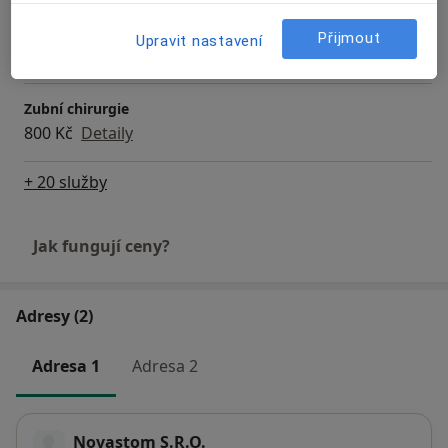
Zubní korunky
Přijmout
Upravit nastavení
Od 4 500 Kč
Detaily
Zubní chirurgie
800 Kč
Detaily
+ 20 služby
Jak fungují ceny?
Adresy (2)
Adresa 1
Adresa 2
Novastom S.R.O.