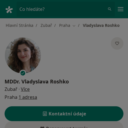
Hla
Co hledáte?
Hlavní Stránka
Zubař
Praha
Vladyslava Roshko
Změna města
MDDr.
Vladyslava Roshko
o specializacích
Zubař
·
Více
Praha
1 adresa
Kontaktní údaje