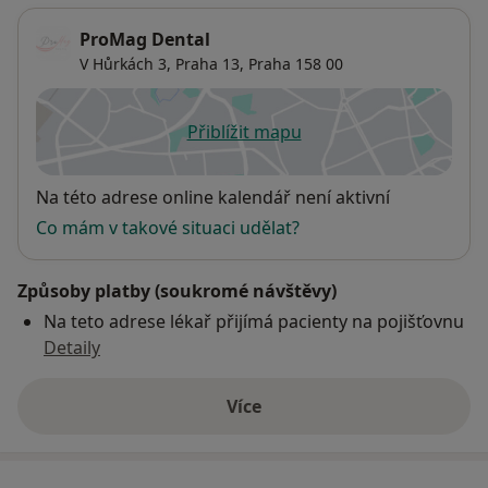
ProMag Dental
V Hůrkách 3,
Praha 13
,
Praha
158 00
Přiblížit mapu
se otevře v nové záložce
Dostupnost
Na této adrese online kalendář není aktivní
Co mám v takové situaci udělat?
Způsoby platby (soukromé návštěvy)
Na teto adrese lékař přijímá pacienty na pojišťovnu
Detaily
Více
o adrese