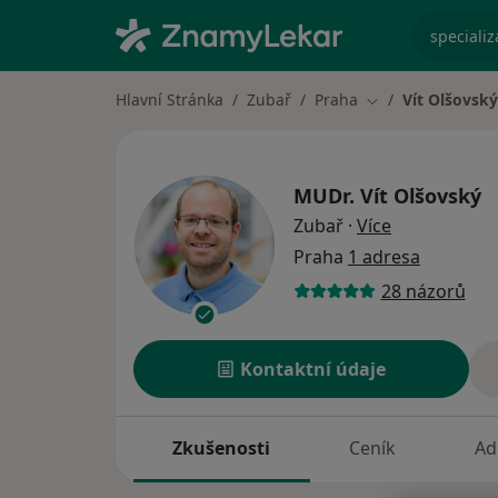
specializ
Hlavní Stránka
Zubař
Praha
Vít Olšovský
Změna města
MUDr.
Vít Olšovský
o specializac
Zubař
·
Více
Praha
1 adresa
28 názorů
Kontaktní údaje
Zkušenosti
Ceník
Ad