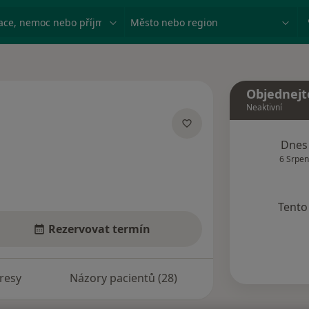
ace, nemoc nebo příjmení
Město nebo region
Objednejt
Neaktivní
ích
Dnes
6 Srpen
Tento 
Rezervovat termín
resy
Názory pacientů (28)