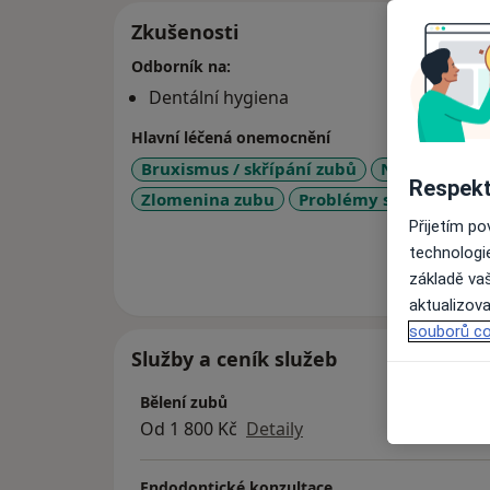
Zkušenosti
Odborník na:
Dentální hygiena
Hlavní léčená onemocnění
Bruxismus / skřípání zubů
Nemoci zubů
Respekt
a
Zlomenina zubu
Problémy se zuby
+4
Přijetím p
technologi
Více
základě vaš
o 
aktualizova
souborů co
Služby a ceník služeb
Bělení zubů
Od 1 800 Kč
Detaily
Endodontické konzultace