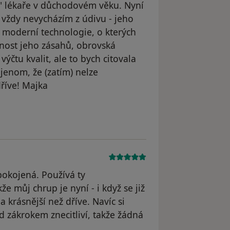
" lékaře v důchodovém věku. Nyní
 vždy nevycházím z údivu - jeho
, moderní technologie, o kterých
stnost jeho zásahů, obrovská
výčtu kvalit, ale to bych citovala
 jenom, že (zatím) nelze
dříve! Majka
odstraněn
okojená. Používá ty
e můj chrup je nyní - i když se již
krásnější než dříve. Navíc si
ed zákrokem znecitliví, takže žádná