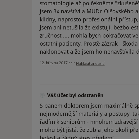
stomatologie až po řekněme "zkušené
jsem 3x navštívila MUDr. Olšovského a
klidný, naprosto profesionální přístup
jsem ani netušila že existují, bezbole
zručnost ..., mohla bych pokračovat ve 
ostatní pacienty. Prostě zázrak - škoda
naklonovat a že jsem ho nenavštívila 
podle názoru uživatele Váš účet byl 
12. března 2017
•
•
•
Nahlásit zneužití
Váš účet byl odstraněn
S panem doktorem jsem maximálně sp
nejmodernější materiály a postupy, takž
řadím k seniorům - mnohem zdravější a 
mohu být jistá, že zub a jeho okolí př
bolest a žádný stres předem!