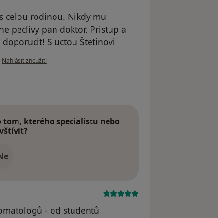
s celou rodinou. Nikdy mu
e peclivy pan doktor. Pristup a
 doporucit! S uctou Štetinovi
podle názoru uživatele štetinovi
•
Nahlásit zneužití
tom, kterého specialistu nebo
vštívit?
Ne
stomatologů - od studentů