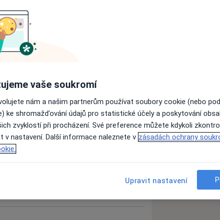
Onemocnění zubní dřeně
ujeme vaše soukromí
11y_sr_more_diseases
ovolujete nám a našim partnerům používat soubory cookie (nebo po
e) ke shromažďování údajů pro statistické účely a poskytování obs
ich zvyklostí při procházení. Své preference můžete kdykoli zkontro
zkušenostech
t v nastavení. Další informace naleznete v
zásadách ochrany soukr
okie.
P
Upravit nastavení