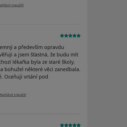
odle názoru uživatele Přemysl Michl
ahlásit zneužití
říjemný a především opravdu
ěřuji a jsem šťastná, že budu mít
ozí lékařka byla ze staré školy,
 a bohužel některé věci zanedbala.
é. Oceňuji vrtání pod
podle názoru uživatele Markéta N.
Nahlásit zneužití