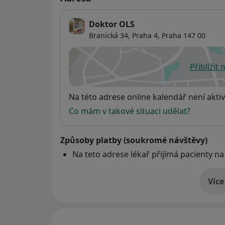
Doktor OLS
Branická 34,
Praha 4
,
Praha
147 00
Přiblížit
se
Dostupnost
Na této adrese online kalendář není aktiv
Co mám v takové situaci udělat?
Způsoby platby (soukromé návštěvy)
Na teto adrese lékař přijímá pacienty na
Více
o 