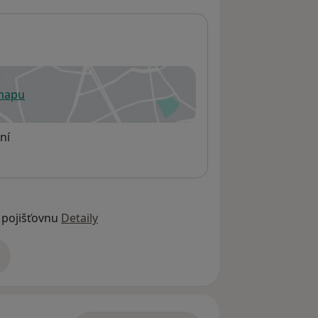
 mapu
 otevře v nové záložce
ní
 pojišťovnu
Detaily
adrese