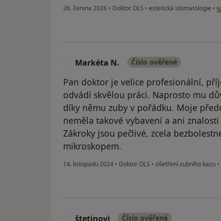
p
26. června 2026
•
Doktor OLS
•
estetická stomatologie
•
N
Markéta N.
Číslo ověřené
M
Pan doktor je velice profesionální, p
odvádí skvělou práci. Naprosto mu dův
díky němu zuby v pořádku. Moje předch
neměla takové vybavení a ani znalosti
Zákroky jsou pečlivé, zcela bezbolestn
mikroskopem.
14. listopadu 2024
•
Doktor OLS
•
ošetření zubního kazu
•
štetinovi
Číslo ověřené
Š