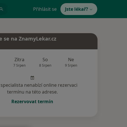
Přihlásit se
Jste lékař?
e se na ZnamyLekar.cz
Zítra
So
Ne
Po
Út
7 Srpen
8 Srpen
9 Srpen
10 Srpen
11 Srp
specialista nenabízí online rezervaci
termínu na této adrese.
Rezervovat termín