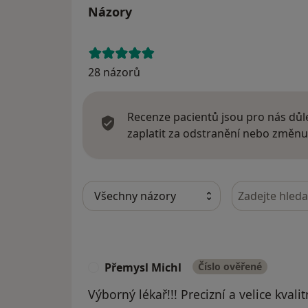
Názory
28 názorů
Recenze pacientů jsou pro nás důle
zaplatit za odstranění nebo změnu
Hledejte v ná
Přemysl Michl
Číslo ověřené
P
Výborný lékař!!! Precizní a velice kvalit