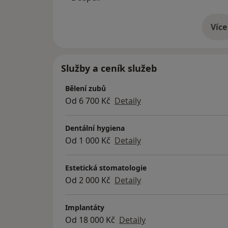
Více
o 
Služby a ceník služeb
Bělení zubů
Od 6 700 Kč
Detaily
Dentální hygiena
Od 1 000 Kč
Detaily
Estetická stomatologie
Od 2 000 Kč
Detaily
Implantáty
Od 18 000 Kč
Detaily