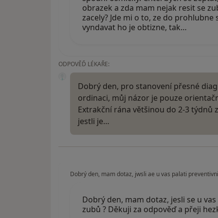
obrazek a zda mam nejak resit se z
zacely? Jde mi o to, ze do prohlubne 
vyndavat ho je obtizne, tak…
ODPOVĚĎ LÉKAŘE:
Dobrý den, pro stanovení přesné diag
ordinaci, můj názor je pouze orientačn
Extrakční rána většinou do 2-3 týdnů z
jestli je…
Dobrý den, mam dotaz, jwsli ae u vas palati preventivni
Dobrý den, mam dotaz, jesli se u vas 
zubů ? Děkuji za odpověď a přeji hez