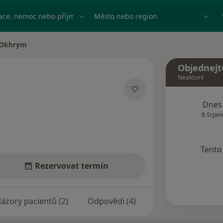
ace, nemoc nebo příjmení
Město nebo region
 Okhrym
Objednejt
Neaktivní
ích
Dnes
8 Srpen
Tento 
Rezervovat termín
ázory pacientů (2)
Odpovědi (4)