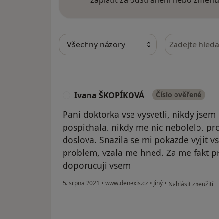
zaplatit za odstranění nebo změnu
Hledejte v ná
Ivana ŠKOPÍKOVÁ
Číslo ověřené
I
Paní doktorka vse vysvetli, nikdy jsem
pospichala, nikdy me nic nebolelo, pr
doslova. Snazila se mi pokazde vyjit vs
problem, vzala me hned. Za me fakt pr
doporucuji vsem
podle názoru uživ
5. srpna 2021
•
www.denexis.cz
•
Jiný
•
Nahlásit zneužití