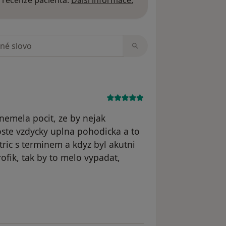
 recenze pacienta.
Další informace.
zorech
 nemela pocit, ze by nejak
oste vzdycky uplna pohodicka a to
tric s terminem a kdyz byl akutni
ofik, tak by to melo vypadat,
atele Ivana ŠKOPÍKOVÁ