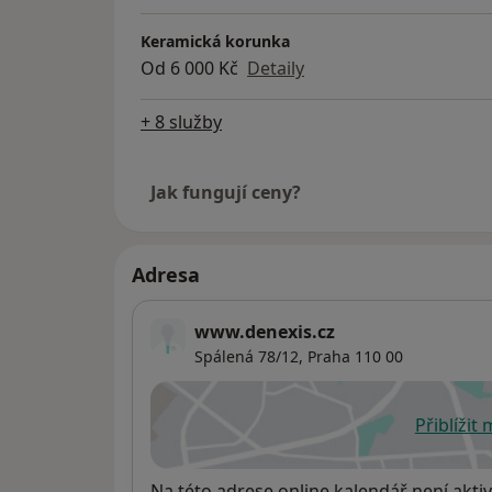
Keramická korunka
Od 6 000 Kč
Detaily
+ 8 služby
Jak fungují ceny?
Adresa
www.denexis.cz
Spálená 78/12,
Praha
110 00
Přiblížit
se
Dostupnost
Na této adrese online kalendář není aktiv