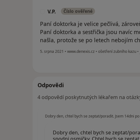
V.P.
Číslo ověřené
V
Paní doktorka je velice pečlivá, zárove
Paní doktorka a sestřička jsou navíc m
našla, protože se po letech nebojím ch
5. srpna 2021
•
www.denexis.cz
•
ošetření zubního kazu
•
Odpovědi
4 odpovědí poskytnutých lékařem na otázk
Dobry den, chtel bych se zeptat/poradit. Jsem 14dni po 
Dobry den, chtel bych se zeptat/porad
spodni osmičky. Chtel bych se zeptat,