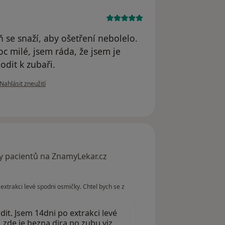
ň se snaží, aby ošetření nebolelo.
oc milé, jsem ráda, že jsem je
odit k zubaři.
podle názoru uživatele V.P.
Nahlásit zneužití
y pacientů na ZnamyLekar.cz
extrakci levé spodni osmičky. Chtel bych se z
it. Jsem 14dni po extrakci levé
 zde je bezna dira po zubu viz