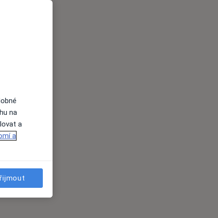
dobné
ahu na
lovat a
omí a
řijmout