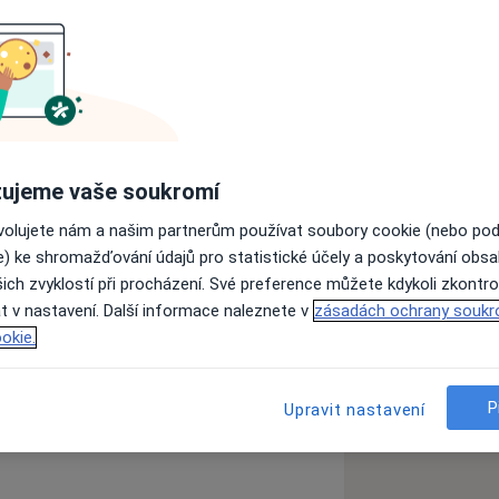
 specializuje na estetickou
ademii na Ukrajině v roce 2014.
ako zubní asistentka ve špičkové
ujeme vaše soukromí
robačních zkoušek na Vysočině pod
ovolujete nám a našim partnerům používat soubory cookie (nebo po
uzemským systémem zdravotnictví.
e) ke shromažďování údajů pro statistické účely a poskytování obs
ologií, například rekonstrukcí zubů
ich zvyklostí při procházení. Své preference můžete kdykoli zkontro
mických fazet.
t v nastavení. Další informace naleznete v
zásadách ochrany soukr
složením aprobačních zkoušek.
okie.
la perfektní a dlouhodobý výsledek.
ubní dřeně
Zubní kámen
P
ses
Upravit nastavení