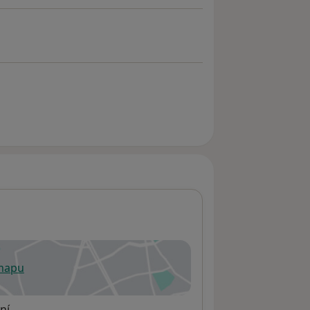
 mapu
 otevře v nové záložce
ní