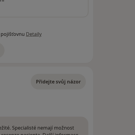
 pojišťovnu
Detaily
adrese
Přidejte svůj názor
žité. Specialisté nemají možnost
Další informace o názor