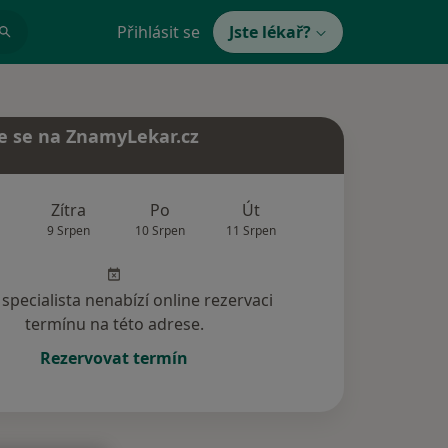
Přihlásit se
Jste lékař?
e se na ZnamyLekar.cz
Zítra
Po
Út
St
Čt
9 Srpen
10 Srpen
11 Srpen
12 Srpen
13 Srp
specialista nenabízí online rezervaci
termínu na této adrese.
Rezervovat termín