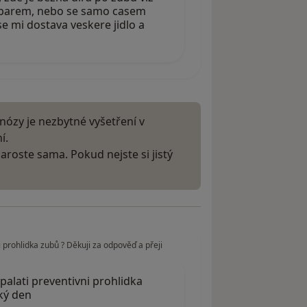
ubarem, nebo se samo casem
se mi dostava veskere jidlo a
nózy je nezbytné vyšetření v
í.
aroste sama. Pokud nejste si jistý
 prohlidka zubů ? Děkuji za odpověď a přeji
palati preventivni prohlidka
ký den