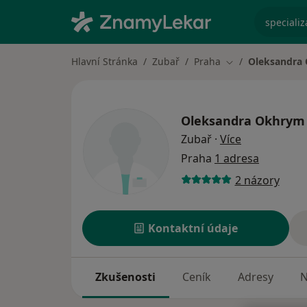
specializ
Hlavní Stránka
Zubař
Praha
Oleksandra
Změna města
Oleksandra Okhrym
o specializac
Zubař
·
Více
Praha
1 adresa
2 názory
Kontaktní údaje
Zkušenosti
Ceník
Adresy
N