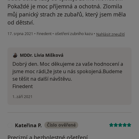
Pokaždé je moc příjemná a ochotná. Zlomila
můj panický strach ze zubařů, který jsem měla
od dětství.
podle názoru uživatele G
17. srpna 2021
•
Finedent
•
ošetření zubního kazu
•
Nahlásit zneužití
MDDr. Lívia Mišková
Dobrý den. Moc děkujeme za vaše hodnocení a
jsme moc rádi,že jste u nás spokojená.Budeme
se těšit na další návštěvu.
Finedent
1. září 2021
Kateřina P.
Číslo ověřené
K
Precizní a bezbolestné ošetření