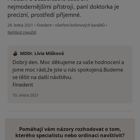
nejmodernějšími přístroji, paní doktorka je
precizní, prostředí příjemné.
28. ledna 2021
•
Finedent
•
ošetření kořenových kanálků
•
podle názoru uživatele Kateřina P.
Nahlásit zneužití
MDDr. Lívia Mišková
Dobrý den. Moc děkujeme za vaše hodnocení a
jsme moc rádi,že jste u nás spokojená.Budeme
se těšit na další návštěvu.
Finedent
10. února 2021
Pomáhají vám názory rozhodovat o tom,
kterého specialistu nebo ordinaci navštívit?