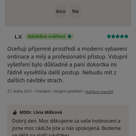
Ano
Ne
L.V.
Návštěva ověřená
L
Oceňuji přijemné prostředí a moderní vybavení
ordinace a milý a profesionalní přistup. Vstupní
vyšetření bylo důkladné a paní dokortka mi
řádně vysvětlila další postup. Nebudu mít z
dalších návštěv strach.
podle názoru uživatele L.V.
27. ledna 2021
•
Finedent
•
vstupní vyšetření
•
Nahlásit zneužití
MDDr. Lívia Mišková
Dobrý den. Moc děkujeme za vaše hodnocení a
jsme moc rádi,že jste u nás spokojená. Budeme
se těšit na další návštěvu.