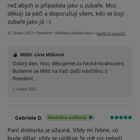
než abych si připadala jako u zubaře. Moc
děkuji za péči a doporučuji všem, kdo se bojí
zubaře jako já :-)
podle názoru uživatele N
27. ledna 2022
•
Finedent
•
ošetření zubního kazu
•
Nahlásit zneužití
MDDr. Lívia Mišková
Dobrý den, moc děkujeme za hezké hodnocení.
Budeme se těšit na Vaši další návštěvu :)
Finedent
1. února 2022
Gabriela D.
Návštěva ověřená
G
Paní doktorka je úžasná. Vždy mi řekne, co
bude dělat, vždy se ujišťuje že mě nic nebolí.