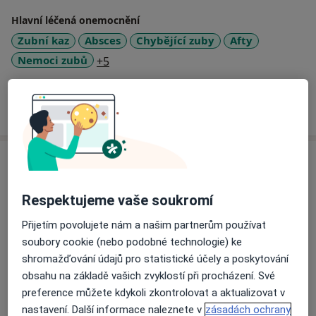
V případě zájmu o dentální hygienu a bělení zubů na
Hlavní léčená onemocnění
naší klinice je možné se objednat zde:
Zubní kaz
Absces
Chybějící zuby
Afty
https://www.znamylekar.cz/alena-pribylova/dentalni-
a11y_sr_more_diseases
Nemoci zubů
+5
hygienistka-hygienista/praha
Více
o zkušenostech
Služby a ceník služeb
Endodontické konzultace
Respektujeme vaše soukromí
Detaily
Přijetím povolujete nám a našim partnerům používat
Estetická stomatologie
soubory cookie (nebo podobné technologie) ke
Detaily
shromažďování údajů pro statistické účely a poskytování
obsahu na základě vašich zvyklostí při procházení. Své
preference můžete kdykoli zkontrolovat a aktualizovat v
Extrakce zubu
nastavení. Další informace naleznete v
zásadách ochrany
Detaily