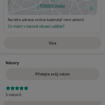
Přiblížit mapu
se otevře v nové záložce
Dostupnost
Na této adrese online kalendář není aktivní
Co mám v takové situaci udělat?
Více
o adrese
Názory
Přidejte svůj názor
5 názorů