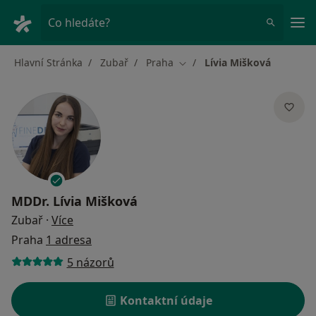
Hla
Co hledáte?
Hlavní Stránka
Zubař
Praha
Lívia Mišková
Změna města
MDDr.
Lívia Mišková
o specializacích
Zubař
·
Více
Praha
1 adresa
5 názorů
Kontaktní údaje