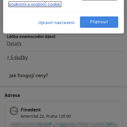
soukromí a souborů cookie.
Keramická korunka
Detaily
Přijmout
Upravit nastavení
Léčba onemocnění dásní
Detaily
+ 5 služby
Jak fungují ceny?
Adresa
Finedent
Americká 22,
Praha
120 00