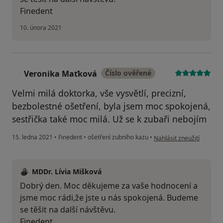
Finedent
10. února 2021
Veronika Maťková
Číslo ověřené
V
Velmi milá doktorka, vše vysvětlí, precizní,
bezbolestné ošetření, byla jsem moc spokojená,
sestřička také moc milá. Už se k zubaři nebojím
podle názoru uživatele 
15. ledna 2021
•
Finedent
•
ošetření zubního kazu
•
Nahlásit zneužití
MDDr. Lívia Mišková
Dobrý den. Moc děkujeme za vaše hodnocení a
jsme moc rádi,že jste u nás spokojená. Budeme
se těšit na další návštěvu.
Finedent