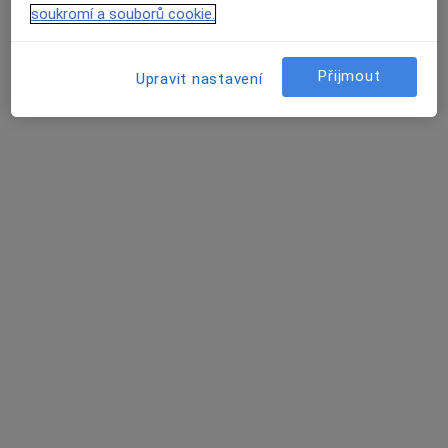
soukromí a souborů cookie.
Mgr. Jindřich Jarý
·
Více
Fyzioterapeut
Přijmout
Upravit nastavení
Na Hrádku 1717/4, Praha
•
Mapa
fyzioTERAPIE Jindřich Jarý
Cvičení
od 750 kč
Tento specialista nenabízí online rezervaci termínu na této adrese.
Rezervovat termín