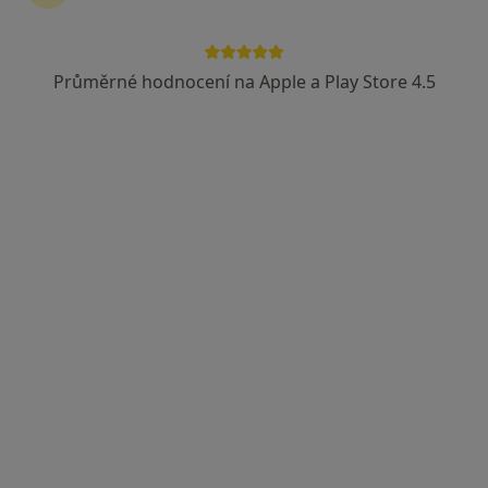
Průměrné hodnocení na Apple a Play Store 4.5
Mgr. Martina Kotýnková
·
Více
Fyzioterapeut
3 názory
Riegrovo náměstí 178/3, Poděbrady
•
Mapa
FYZIOTERAPIE PODĚBRADY
Fyzioterapie
od 800 kč
Tento specialista nenabízí online rezervaci termínu na této adrese.
Rezervovat termín