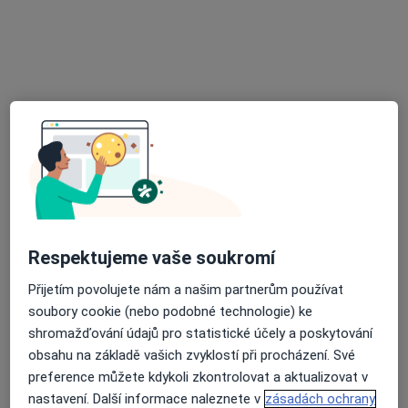
Mgr. Vojtěch Stránský
·
Více
Fyzioterapeut
Sládkova 325, Kralupy nad Vltavou
•
Mapa
Fyzioterapie Stránský
Fyzioterapie
od 900 kč
Tento specialista nenabízí online rezervaci termínu na této adrese.
Rezervovat termín
Respektujeme vaše soukromí
Přijetím povolujete nám a našim partnerům používat
soubory cookie (nebo podobné technologie) ke
shromažďování údajů pro statistické účely a poskytování
obsahu na základě vašich zvyklostí při procházení. Své
preference můžete kdykoli zkontrolovat a aktualizovat v
nastavení. Další informace naleznete v
zásadách ochrany