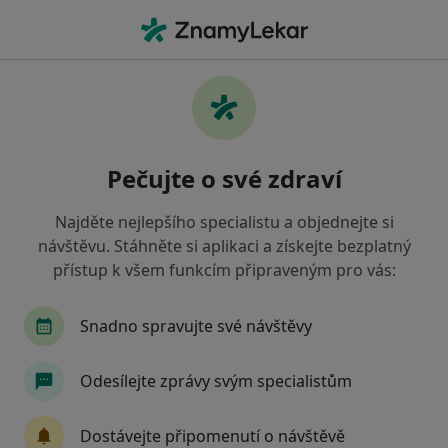
Hla
Fyzioterapeut
Filtry
Mapa
Fyzioterapeut
Pečujte o své zdraví
Jak řadíme výsledky vyhledávání?
Najděte nejlepšího specialistu a objednejte si
návštěvu. Stáhněte si aplikaci a získejte bezplatný
Vyberte město, ve kterém hledáte specialistu
přístup k všem funkcím připraveným pro vás:
Praha
Brno
Ostrava
Plzeň
Olom
Snadno spravujte své návštěvy
Odesílejte zprávy svým specialistům
Dostávejte připomenutí o návštěvě