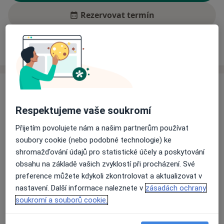
Rezervovat termín
Zkušenosti
Ceník
Adresy
Názory pacientů
Zkušenosti
Na fyzioterapii nahlíží holisticky a pokud potřeby
Respektujeme vaše soukromí
klienta jsou nad rámec jeho pole působnosti, rád ho
doporučí k trenérovi, lékaři, psychologovi či masérovi.
Přijetím povolujete nám a našim partnerům používat
Obecně rád využívá mezioborovou spolupráci.
soubory cookie (nebo podobné technologie) ke
shromažďování údajů pro statistické účely a poskytování
Odborník na:
obsahu na základě vašich zvyklostí při procházení. Své
Fyzioterapie
preference můžete kdykoli zkontrolovat a aktualizovat v
nastavení. Další informace naleznete v
zásadách ochrany
Hlavní léčená onemocnění
soukromí a souborů cookie.
Asymetrie těla
Bolesti páteře
Poškození šlach
a11y_sr_more_
Kontraktura
Onemocnění páteře
+24