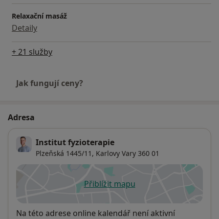
Relaxační masáž
Detaily
+ 21 služby
Jak fungují ceny?
Adresa
Institut fyzioterapie
Plzeňská 1445/11,
Karlovy Vary
360 01
Přiblížit mapu
se otevře v nové záložce
Dostupnost
Na této adrese online kalendář není aktivní