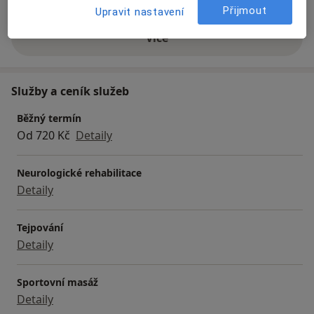
Přijmout
Upravit nastavení
Více
o zkušenostech
Služby a ceník služeb
Běžný termín
Od 720 Kč
Detaily
Neurologické rehabilitace
Detaily
Tejpování
Detaily
Sportovní masáž
Detaily