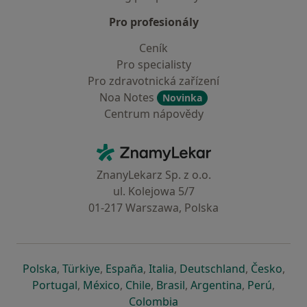
Pro profesionály
Ceník
Pro specialisty
Pro zdravotnická zařízení
Noa Notes
Novinka
Centrum nápovědy
Kontakt
ZnamyLekar - Hlavní stránka
ZnanyLekarz Sp. z o.o.
ul. Kolejowa 5/7
01-217 Warszawa, Polska
se otevře v nové záložce
se otevře v nové záložce
se otevře v nové záložce
se otevře v nové záložce
se otevře v 
se o
Polska
,
Türkiye
,
España
,
Italia
,
Deutschland
,
Česko
,
se otevře v nové záložce
se otevře v nové záložce
se otevře v nové záložce
se otevře v nové záložc
se otevře v 
se ote
Portugal
,
México
,
Chile
,
Brasil
,
Argentina
,
Perú
,
se otevře v nové záložce
Colombia