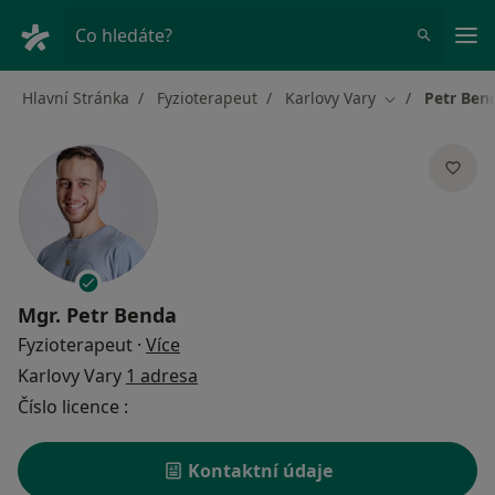
Hla
Co hledáte?
Hlavní Stránka
Fyzioterapeut
Karlovy Vary
Petr Ben
Změna města
Mgr.
Petr Benda
o specializacích
Fyzioterapeut
·
Více
Karlovy Vary
1 adresa
Číslo licence :
Kontaktní údaje