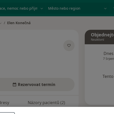
ace, nemoc nebo příjmení
Město nebo region
Elen Konečná
Změna města
Objednejt
Neaktivní
cializacích
Dnes
7 Srpen
Tento 
Rezervovat termín
dresy
Názory pacientů (2)