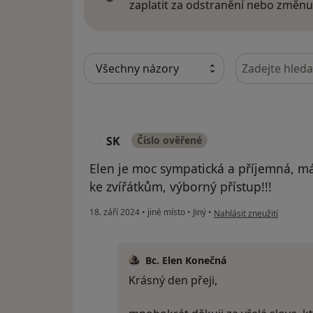
zaplatit za odstranění nebo změnu
Hledejte v ná
SK
Číslo ověřené
S
Elen je moc sympatická a příjemná, m
ke zvířátkům, výborný přístup!!!
podle názoru uživatele SK
18. září 2024
•
jiné místo
•
Jiný
•
Nahlásit zneužití
Bc. Elen Konečná
Krásný den přeji,