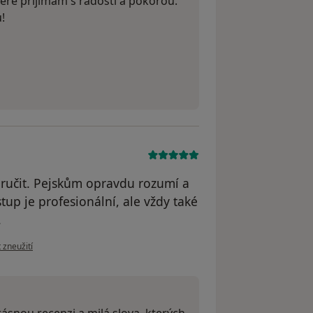
teré přijímám s radostí a pokorou.
!
ručit. Pejskům opravdu rozumí a
tup je profesionální, ale vždy také
.
ázoru uživatele Tereza
 zneužití
rásnou recenzi a milá slova, kterých