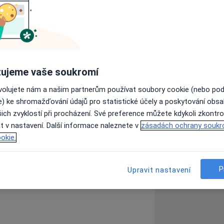
 zvířata, zejména pro psy.
ujeme vaše soukromí
ovolujete nám a našim partnerům používat soubory cookie (nebo po
e) ke shromažďování údajů pro statistické účely a poskytování obs
ich zvyklostí při procházení. Své preference můžete kdykoli zkontro
t v nastavení. Další informace naleznete v
zásadách ochrany soukr
okie.
ilitace malých zvířat pod ASOFYREZ.
ělávám pod vedením odborníků.
ubů
Omezená pohyblivost
P
Upravit nastavení
_diseases
ie a rehabilitace malých zvířat
eské republiky, z.s.)