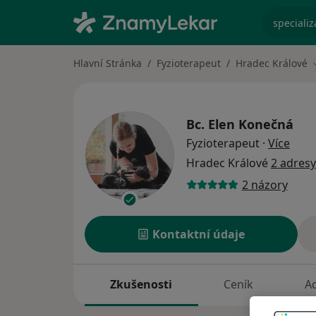
specializ
Hlavní Stránka
Fyzioterapeut
Hradec Králové
Bc.
Elen Konečná
o spe
Fyzioterapeut
·
Více
Hradec Králové
2 adresy
2 názory
Kontaktní údaje
Zkušenosti
Ceník
A