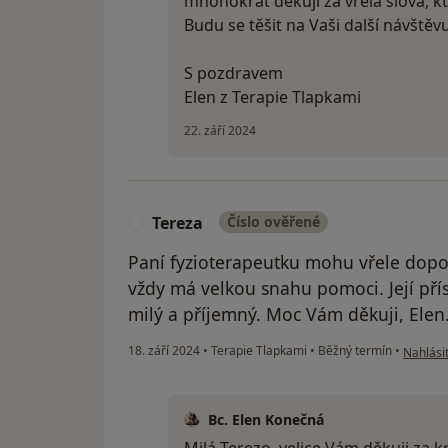
mnohokrát děkuji za vřelá slova, k
Budu se těšit na Vaši další návštěvu
S pozdravem
Elen z Terapie Tlapkami
22. září 2024
Tereza
Číslo ověřené
T
Paní fyzioterapeutku mohu vřele dopo
vždy má velkou snahu pomoci. Její přís
milý a příjemný. Moc Vám děkuji, Elen
podle n
18. září 2024
•
Terapie Tlapkami
•
Běžný termín
•
Nahlásit
Bc. Elen Konečná
Milá Terezo, velice Vám děkuji za k