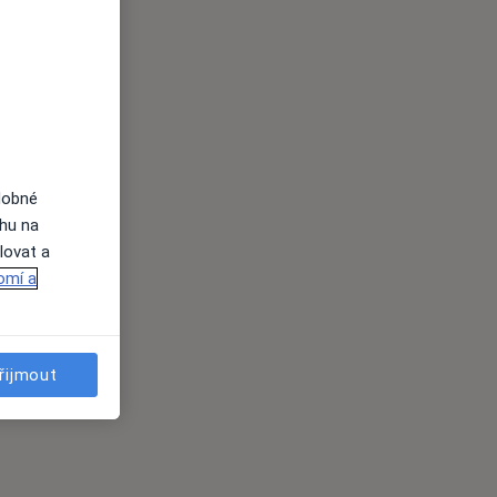
dobné
ahu na
lovat a
omí a
řijmout