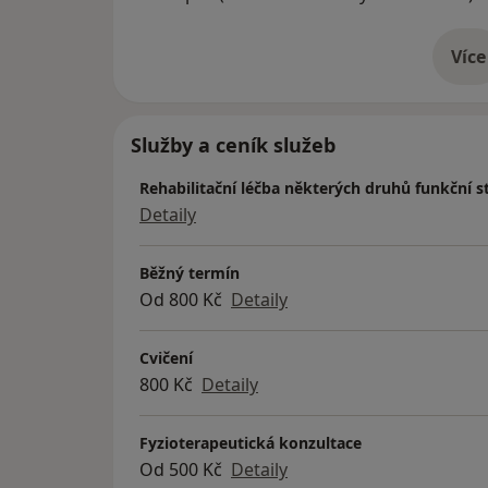
-7/2023 – Masáže psů v DogRepair v Brně
-11/2023 – Kinesio tejping psů pod vedením
Mgr. Elišky Šuhaj, certCAAPR, CPCFT (certifi
Více
o 
-12/2023 – Kombinovaný pohybový speciál 
Mgr. Elišky Šuhaj, certCAAPR, CPCFT a Dyna
-06/2024 – Odborný kongres „Psi v pohybu“ 
Služby a ceník služeb
S. Fischera (spoluautor knihy Dogs in Moti
-08/2024 – Odborný workshop „Myofasciální
Rehabilitační léčba některých druhů funkční s
odbornice a veterinární lékařky Tove Due 
Detaily
Běžný termín
Od 800 Kč
Detaily
Cvičení
800 Kč
Detaily
Fyzioterapeutická konzultace
Od 500 Kč
Detaily