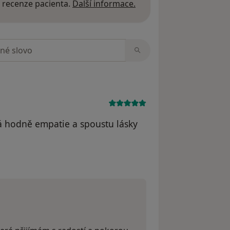
Další informace o názor
 recenze pacienta.
Další informace.
zorech
á hodně empatie a spoustu lásky