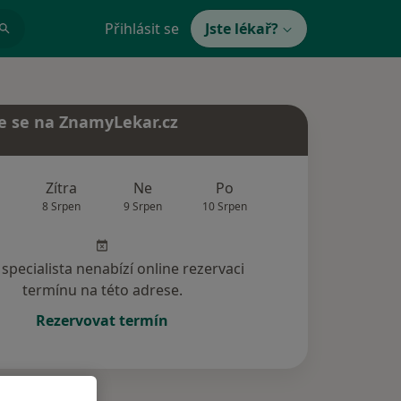
Přihlásit se
Jste lékař?
e se na ZnamyLekar.cz
Zítra
Ne
Po
Út
St
8 Srpen
9 Srpen
10 Srpen
11 Srpen
12 Srp
specialista nenabízí online rezervaci
termínu na této adrese.
Rezervovat termín