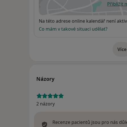
Přiblížit
se
Dostupnost
Na této adrese online kalendář není aktiv
Co mám v takové situaci udělat?
Více
o 
Názory
2 názory
Recenze pacientů jsou pro nás důle