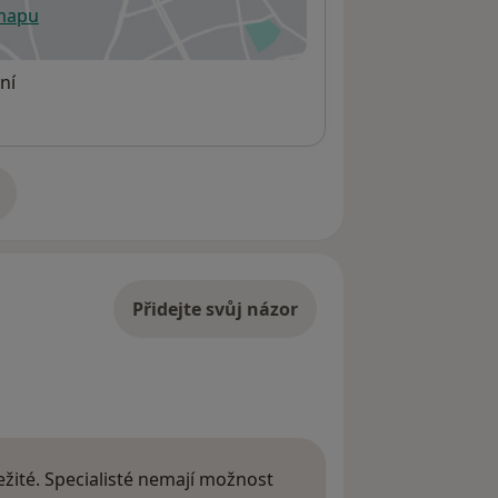
 mapu
 otevře v nové záložce
ní
adrese
Přidejte svůj názor
žité. Specialisté nemají možnost